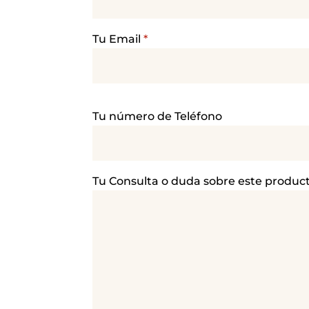
Tu Email
*
P
Tu número de Teléfono
o
r
f
a
Tu Consulta o duda sobre este produc
v
o
r
,
d
e