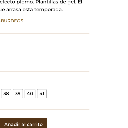
fecto plomo. Plantillas de gel. El
29,90 €.
20,93 €.
ue arrasa esta temporada.
5-BURDEOS
38
39
40
41
Añadir al carrito