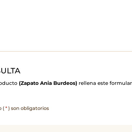
ULTA
roducto
(Zapato Ania Burdeos)
rellena este formula
o (
*
) son obligatorios