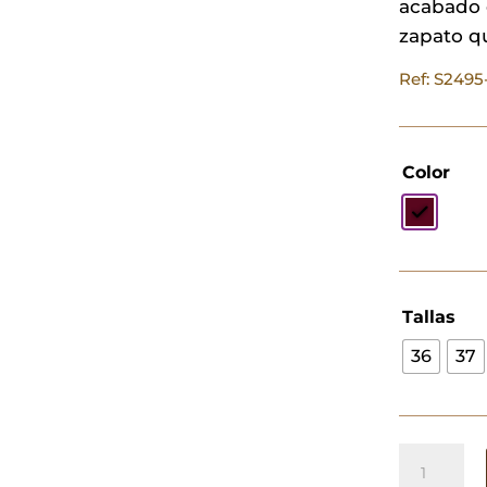
acabado e
zapato q
Ref: S249
Color
Tallas
36
37
Zapato
Ania