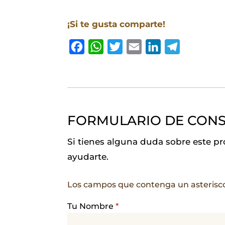
¡Si te gusta comparte!
F
W
T
E
L
T
a
h
w
m
i
e
c
a
i
a
n
l
e
t
t
i
k
e
b
s
t
l
e
g
FORMULARIO DE CONS
o
A
e
d
r
o
p
r
I
a
Si tienes alguna duda sobre este p
k
p
n
m
ayudarte.
Los campos que contenga un asterisc
Tu Nombre
*