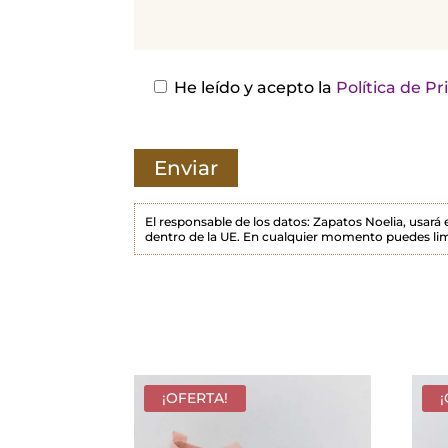
j
a
e
s
He leído y acepto la
Política de P
t
e
c
a
m
El responsable de los datos: Zapatos Noelia, usará
dentro de la UE. En cualquier momento puedes lim
p
o
v
a
c
í
¡OFERTA!
o
.