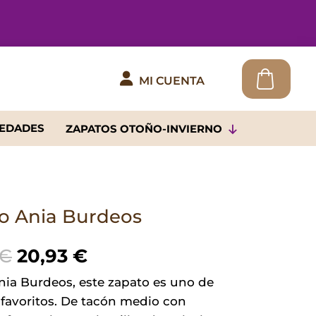

MI CUENTA
EDADES
ZAPATOS OTOÑO-INVIERNO
o Ania Burdeos
El
El
€
20,93
€
precio
precio
nia Burdeos, este zapato es uno de
original
actual
 favoritos. De tacón medio con
era:
es: