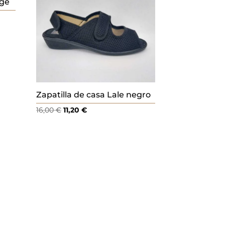
ige
Zapatilla de casa Lale negro
El
El
16,00
€
11,20
€
precio
precio
original
actual
era:
es:
16,00 €.
11,20 €.