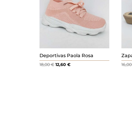
Deportivas Paola Rosa
Zapa
El
El
18,00
€
12,60
€
16,0
precio
precio
original
actual
era:
es:
18,00 €.
12,60 €.