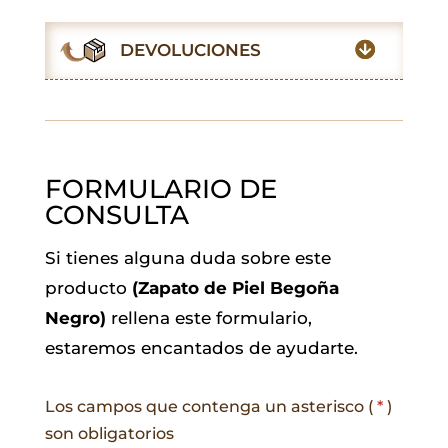
o
A
e
d
r
o
p
r
I
a
DEVOLUCIONES
k
p
n
m
FORMULARIO DE
CONSULTA
Si tienes alguna duda sobre este
producto
(Zapato de Piel Begoña
Negro)
rellena este formulario,
estaremos encantados de ayudarte.
Los campos que contenga un asterisco (
*
)
son obligatorios