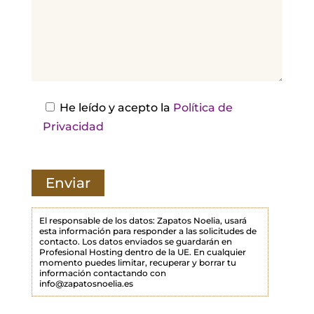
d
e
j
a
e
s
He leído y acepto la
Política de
t
Privacidad
e
c
a
m
p
El responsable de los datos: Zapatos Noelia, usará
esta información para responder a las solicitudes de
o
contacto. Los datos enviados se guardarán en
Profesional Hosting dentro de la UE. En cualquier
v
momento puedes limitar, recuperar y borrar tu
a
información contactando con
info@zapatosnoelia.es
c
í