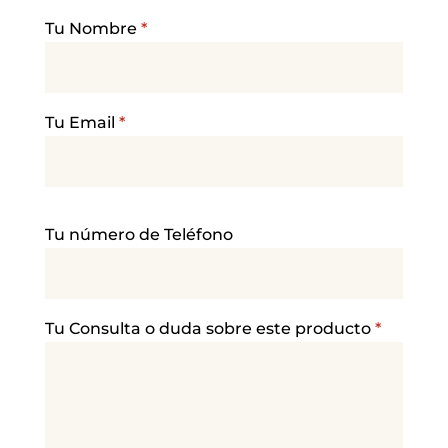
Tu Nombre
*
Tu Email
*
P
Tu número de Teléfono
o
r
f
a
Tu Consulta o duda sobre este producto
*
v
o
r
,