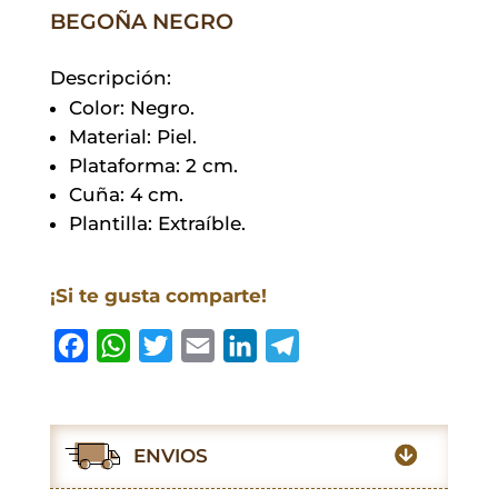
BEGOÑA NEGRO
Descripción:
Color: Negro.
Material: Piel.
Plataforma: 2 cm.
Cuña: 4 cm.
Plantilla: Extraíble.
¡Si te gusta comparte!
F
W
T
E
L
T
a
h
w
m
i
e
c
a
i
a
n
l
e
t
t
i
k
e
ENVIOS
b
s
t
l
e
g