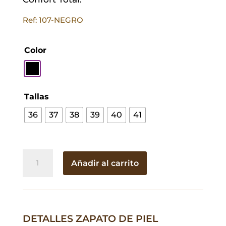
Ref: 107-NEGRO
Color
Tallas
36
37
38
39
40
41
Zapato
Añadir al carrito
de
Piel
Begoña
Negro
DETALLES ZAPATO DE PIEL
cantidad