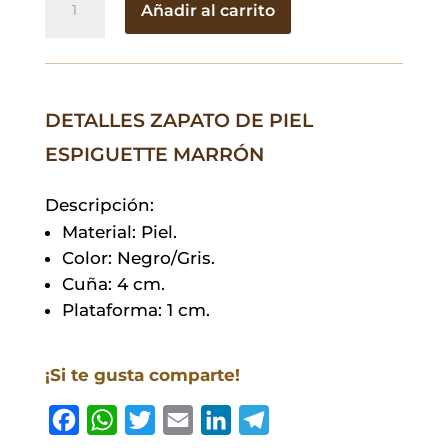
Añadir al carrito
de
Piel
Espiguette
Marrón
DETALLES ZAPATO DE PIEL
cantidad
ESPIGUETTE MARRÓN
Descripción:
Material: Piel.
Color: Negro/Gris.
Cuña: 4 cm.
Plataforma: 1 cm.
¡Si te gusta comparte!
F
W
T
E
L
T