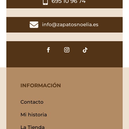

695 10 96 74

info@zapatosnoelia.es
INFORMACIÓN
Contacto
Mi historia
La Tienda