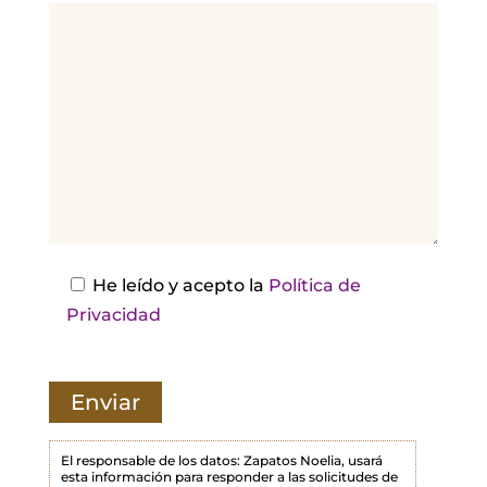
v
o
r
,
d
e
j
a
e
s
He leído y acepto la
Política de
t
Privacidad
e
c
a
m
p
El responsable de los datos: Zapatos Noelia, usará
esta información para responder a las solicitudes de
o