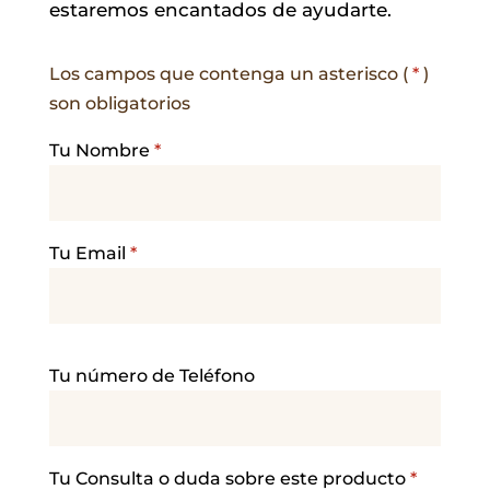
estaremos encantados de ayudarte.
Los campos que contenga un asterisco (
*
)
son obligatorios
Tu Nombre
*
Tu Email
*
P
Tu número de Teléfono
o
r
f
a
Tu Consulta o duda sobre este producto
*