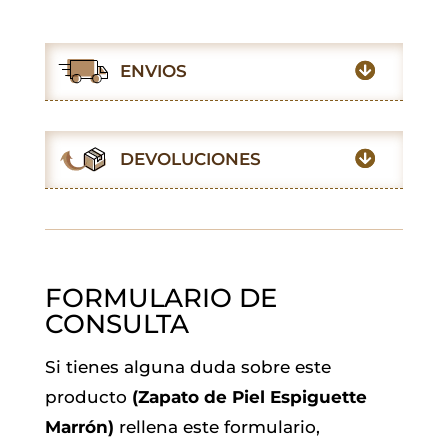
a
h
w
m
i
e
c
a
i
a
n
l
e
t
t
i
k
e
ENVIOS
b
s
t
l
e
g
o
A
e
d
r
o
p
r
I
a
DEVOLUCIONES
k
p
n
m
FORMULARIO DE
CONSULTA
Si tienes alguna duda sobre este
producto
(Zapato de Piel Espiguette
Marrón)
rellena este formulario,