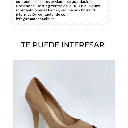
contacto. Los datos enviados se guardarán en
Profesional Hosting dentro de la UE. En cualquier
v
momento puedes limitar, recuperar y borrar tu
a
información contactando con
info@zapatosnoelia.es
c
í
o
TE PUEDE INTERESAR
.