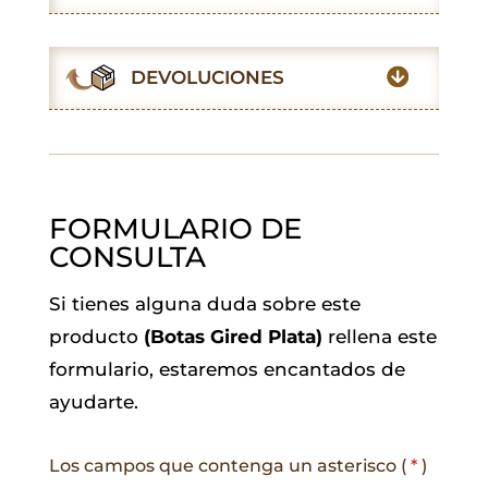
b
s
t
l
e
g
o
A
e
d
r
o
p
r
I
a
DEVOLUCIONES
k
p
n
m
FORMULARIO DE
CONSULTA
Si tienes alguna duda sobre este
producto
(Botas Gired Plata)
rellena este
formulario, estaremos encantados de
ayudarte.
Los campos que contenga un asterisco (
*
)