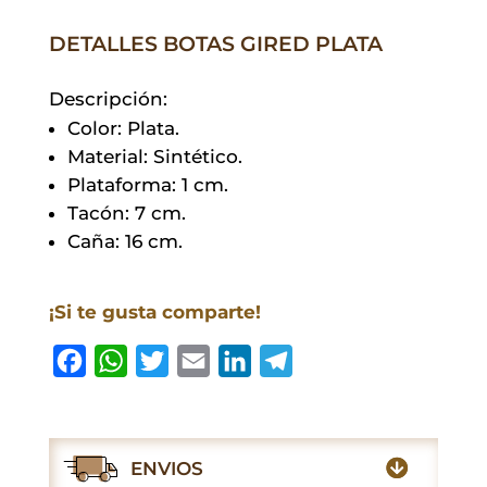
DETALLES BOTAS GIRED PLATA
Descripción:
Color: Plata.
Material: Sintético.
Plataforma: 1 cm.
Tacón: 7 cm.
Caña: 16 cm.
¡Si te gusta comparte!
F
W
T
E
L
T
a
h
w
m
i
e
c
a
i
a
n
l
e
t
t
i
k
e
ENVIOS