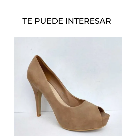
í
o
TE PUEDE INTERESAR
.