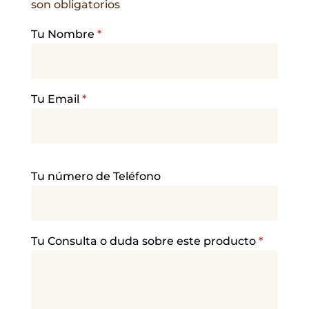
son obligatorios
Tu Nombre
*
Tu Email
*
P
Tu número de Teléfono
o
r
f
a
Tu Consulta o duda sobre este producto
*
v
o
r