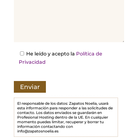
,
d
e
j
a
e
s
He leído y acepto la
Política de
t
Privacidad
e
c
a
m
p
El responsable de los datos: Zapatos Noelia, usará
esta información para responder a las solicitudes de
o
contacto. Los datos enviados se guardarán en
Profesional Hosting dentro de la UE. En cualquier
v
momento puedes limitar, recuperar y borrar tu
a
información contactando con
info@zapatosnoelia.es
c