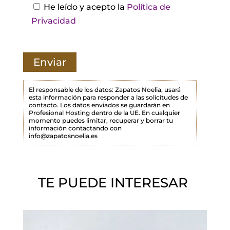
s
He leído y acepto la
Política de
t
Privacidad
e
c
a
m
p
El responsable de los datos: Zapatos Noelia, usará
esta información para responder a las solicitudes de
o
contacto. Los datos enviados se guardarán en
Profesional Hosting dentro de la UE. En cualquier
v
momento puedes limitar, recuperar y borrar tu
a
información contactando con
info@zapatosnoelia.es
c
í
o
TE PUEDE INTERESAR
.