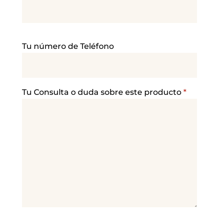
P
Tu número de Teléfono
o
r
f
a
Tu Consulta o duda sobre este producto
*
v
o
r
,
d
e
j
a
e