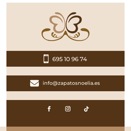

695 10 96 74

info@zapatosnoelia.es