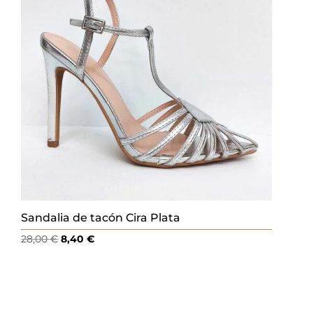
Sandalia de tacón Cira Plata
El
El
28,00
€
8,40
€
precio
precio
original
actual
era:
es:
28,00 €.
8,40 €.