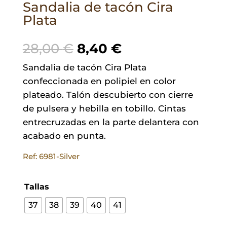
Sandalia de tacón Cira
Plata
El
El
28,00
€
8,40
€
precio
precio
Sandalia de tacón Cira Plata
original
actual
confeccionada en polipiel en color
era:
es:
plateado. Talón descubierto con cierre
28,00 €.
8,40 €.
de pulsera y hebilla en tobillo. Cintas
entrecruzadas en la parte delantera con
acabado en punta.
Ref: 6981-Silver
Tallas
37
38
39
40
41