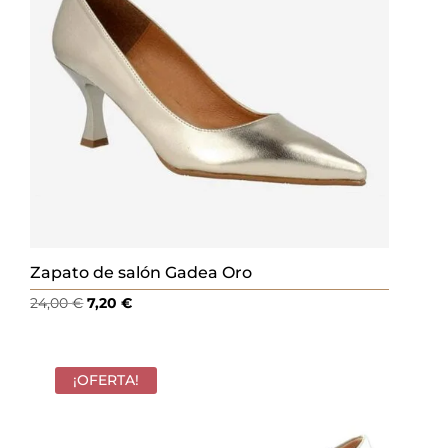
Zapato de salón Gadea Oro
El
El
24,00
€
7,20
€
precio
precio
original
actual
era:
es:
¡OFERTA!
24,00 €.
7,20 €.