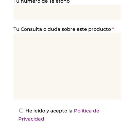
Tu número de Teléfono
o
r
f
a
Tu Consulta o duda sobre este producto
*
v
o
r
,
d
e
j
a
e
s
He leído y acepto la
Política de
t
Privacidad
e
c