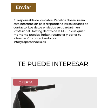
a
m
p
El responsable de los datos: Zapatos Noelia, usará
esta información para responder a las solicitudes de
o
contacto. Los datos enviados se guardarán en
Profesional Hosting dentro de la UE. En cualquier
v
momento puedes limitar, recuperar y borrar tu
a
información contactando con
info@zapatosnoelia.es
c
í
o
TE PUEDE INTERESAR
.
¡OFERTA!