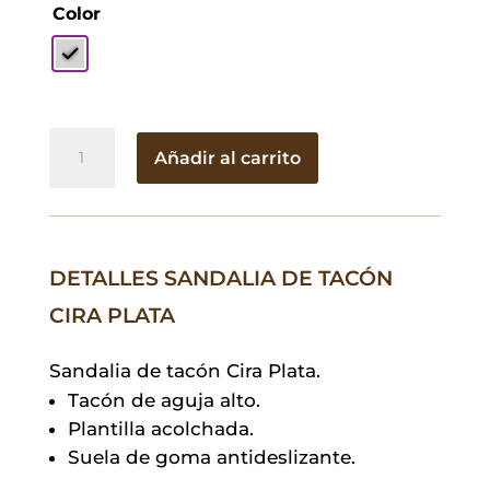
Color
Sandalia
Añadir al carrito
de
tacón
Cira
Plata
DETALLES SANDALIA DE TACÓN
cantidad
CIRA PLATA
Sandalia de tacón Cira Plata.
Tacón de aguja alto.
Plantilla acolchada.
Suela de goma antideslizante.