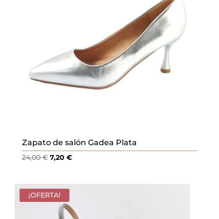
Zapato de salón Gadea Plata
El
El
24,00
€
7,20
€
precio
precio
original
actual
era:
es:
¡OFERTA!
24,00 €.
7,20 €.