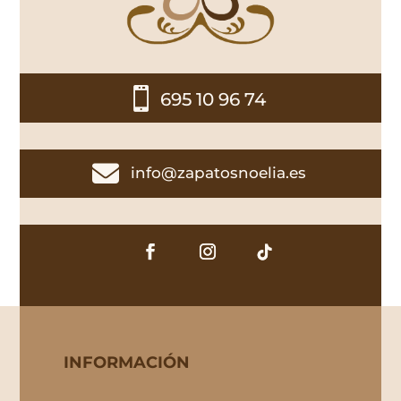

695 10 96 74

info@zapatosnoelia.es
INFORMACIÓN