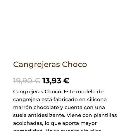
Cangrejeras Choco
El
El
19,90
€
13,93
€
precio
precio
Cangrejeras Choco. Este modelo de
original
actual
cangrejera está fabricado en silicona
era:
es:
marrón chocolate y cuenta con una
19,90 €.
13,93 €.
suela antideslizante. Viene con plantillas
acolchadas, lo que aporta mayor
comodidad. No te quedes sin ellas.