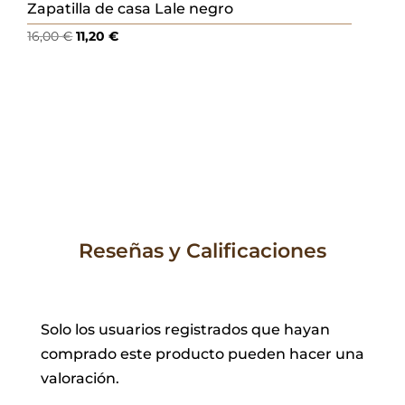
Zapatilla de casa Lale negro
El
El
16,00
€
11,20
€
precio
precio
original
actual
era:
es:
16,00 €.
11,20 €.
Reseñas y Calificaciones
Solo los usuarios registrados que hayan
comprado este producto pueden hacer una
valoración.