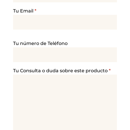
Tu Email
*
P
Tu número de Teléfono
o
r
f
a
Tu Consulta o duda sobre este producto
*
v
o
r
,
d
e
j