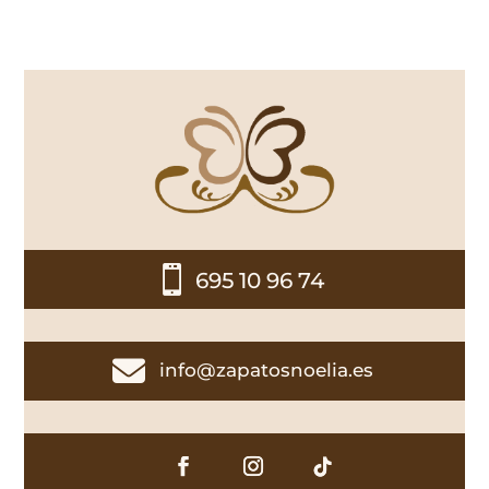

695 10 96 74

info@zapatosnoelia.es