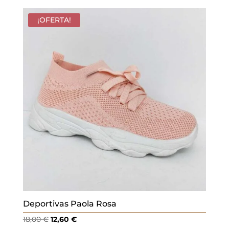
¡OFERTA!
Deportivas Paola Rosa
El
El
18,00
€
12,60
€