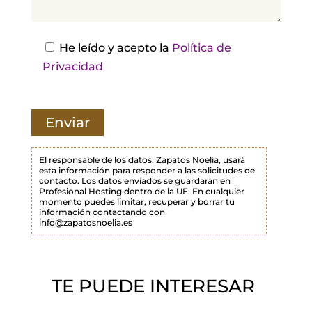
a
e
s
He leído y acepto la
Política de
t
Privacidad
e
c
a
m
p
El responsable de los datos: Zapatos Noelia, usará
esta información para responder a las solicitudes de
o
contacto. Los datos enviados se guardarán en
Profesional Hosting dentro de la UE. En cualquier
v
momento puedes limitar, recuperar y borrar tu
a
información contactando con
info@zapatosnoelia.es
c
í
o
TE PUEDE INTERESAR
.