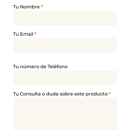
Tu Nombre
*
Tu Email
*
P
Tu número de Teléfono
o
r
f
a
Tu Consulta o duda sobre este producto
*
v
o
r
,