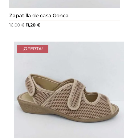
Zapatilla de casa Gonca
El
El
16,00
€
11,20
€
precio
precio
original
actual
era:
es:
¡OFERTA!
16,00 €.
11,20 €.