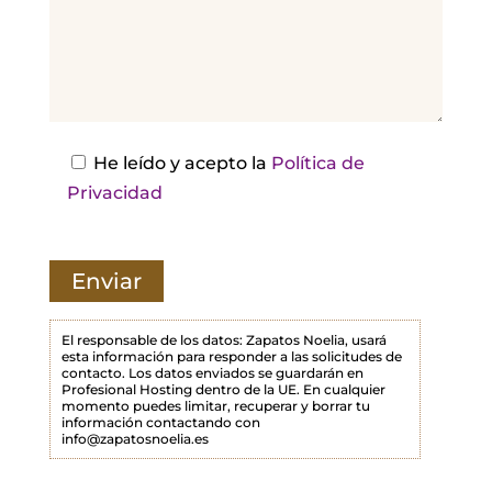
d
e
j
a
e
s
He leído y acepto la
Política de
t
Privacidad
e
c
a
m
p
El responsable de los datos: Zapatos Noelia, usará
esta información para responder a las solicitudes de
o
contacto. Los datos enviados se guardarán en
Profesional Hosting dentro de la UE. En cualquier
v
momento puedes limitar, recuperar y borrar tu
a
información contactando con
info@zapatosnoelia.es
c
í