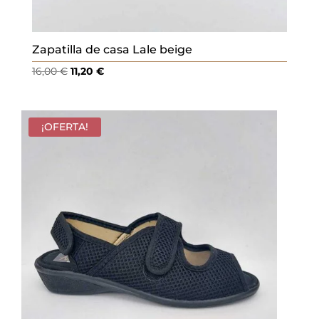
Zapatilla de casa Lale beige
El
El
16,00
€
11,20
€
precio
precio
original
actual
era:
es:
¡OFERTA!
16,00 €.
11,20 €.