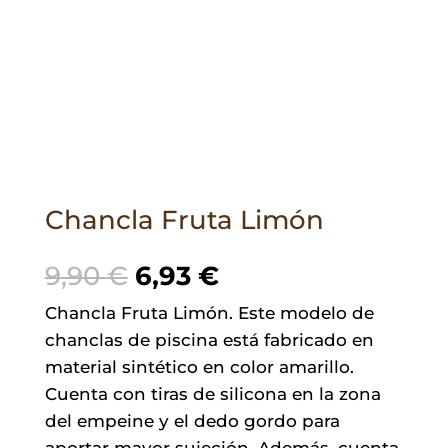
Chancla Fruta Limón
El
El
9,90
€
6,93
€
precio
precio
Chancla Fruta Limón. Este modelo de
original
actual
chanclas de piscina está fabricado en
era:
es:
material sintético en color amarillo.
9,90 €.
6,93 €.
Cuenta con tiras de silicona en la zona
del empeine y el dedo gordo para
aportar mayor sujeción. Además, cuenta