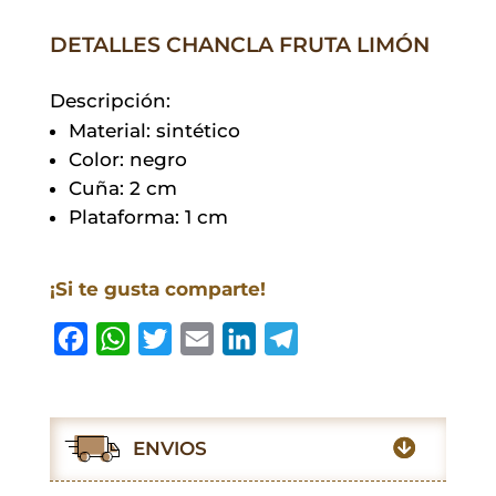
DETALLES CHANCLA FRUTA LIMÓN
Descripción:
Material: sintético
Color: negro
Cuña: 2 cm
Plataforma: 1 cm
¡Si te gusta comparte!
F
W
T
E
L
T
a
h
w
m
i
e
c
a
i
a
n
l
e
t
t
i
k
e
ENVIOS
b
s
t
l
e
g