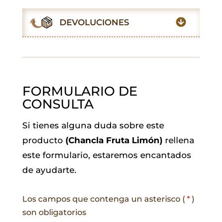
o
A
e
d
r
o
p
r
I
a
DEVOLUCIONES
k
p
n
m
FORMULARIO DE
CONSULTA
Si tienes alguna duda sobre este
producto
(Chancla Fruta Limón)
rellena
este formulario, estaremos encantados
de ayudarte.
Los campos que contenga un asterisco (
*
)
son obligatorios