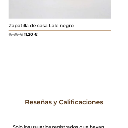
Zapatilla de casa Lale negro
El
El
16,00
€
11,20
€
precio
precio
original
actual
era:
es:
16,00 €.
11,20 €.
Reseñas y Calificaciones
Solo los usuarios registrados que hayan