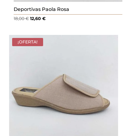
Deportivas Paola Rosa
El
El
18,00
€
12,60
€
precio
precio
original
actual
era:
es:
¡OFERTA!
18,00 €.
12,60 €.