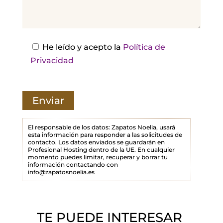
j
a
e
s
He leído y acepto la
Política de
t
Privacidad
e
c
a
m
p
El responsable de los datos: Zapatos Noelia, usará
esta información para responder a las solicitudes de
o
contacto. Los datos enviados se guardarán en
Profesional Hosting dentro de la UE. En cualquier
v
momento puedes limitar, recuperar y borrar tu
a
información contactando con
info@zapatosnoelia.es
c
í
o
TE PUEDE INTERESAR
.