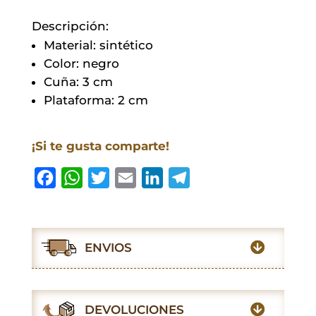
Descripción:
Material: sintético
Color: negro
Cuña: 3 cm
Plataforma: 2 cm
¡Si te gusta comparte!
F
W
T
E
L
T
a
h
w
m
i
e
c
a
i
a
n
l
e
t
t
i
k
e
ENVIOS
b
s
t
l
e
g
o
A
e
d
r
o
p
r
I
a
DEVOLUCIONES