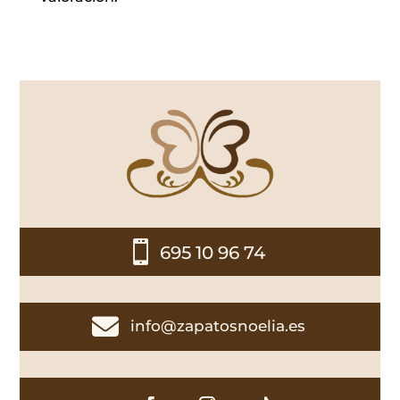

695 10 96 74

info@zapatosnoelia.es