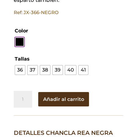
Ref: JX-366-NEGRO
Color
Tallas
36
37
38
39
40
41
Chancla
Añadir al carrito
Rea
Negra
cantidad
DETALLES CHANCLA REA NEGRA