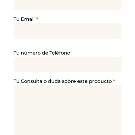
Tu Email
*
P
Tu número de Teléfono
o
r
f
a
Tu Consulta o duda sobre este producto
*
v
o
r
,
d
e