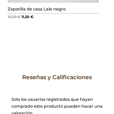
Zapatilla de casa Lale negro
El
El
16,00
€
11,20
€
precio
precio
original
actual
era:
es:
16,00 €.
11,20 €.
Reseñas y Calificaciones
Solo los usuarios registrados que hayan
comprado este producto pueden hacer una
valoración.