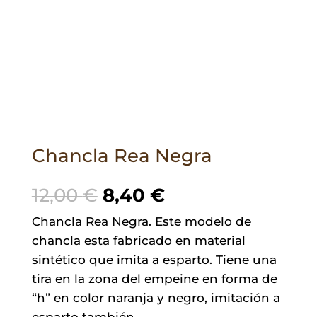
Chancla Rea Negra
El
El
12,00
€
8,40
€
precio
precio
Chancla Rea Negra. Este modelo de
original
actual
chancla esta fabricado en material
era:
es:
sintético que imita a esparto. Tiene una
12,00 €.
8,40 €.
tira en la zona del empeine en forma de
“h” en color naranja y negro, imitación a
esparto también.