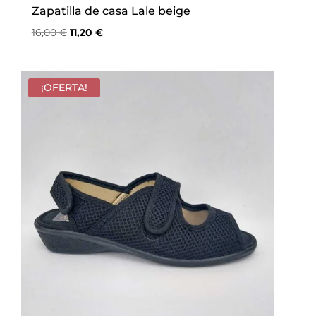
Zapatilla de casa Lale beige
El
El
16,00
€
11,20
€
precio
precio
original
actual
era:
es:
¡OFERTA!
16,00 €.
11,20 €.