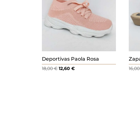
Deportivas Paola Rosa
Zapa
El
El
18,00
€
12,60
€
16,0
precio
precio
original
actual
era:
es:
18,00 €.
12,60 €.