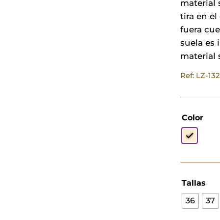
material 
tira en e
fuera cue
suela es 
material 
Ref: LZ-13
Color
Tallas
36
37