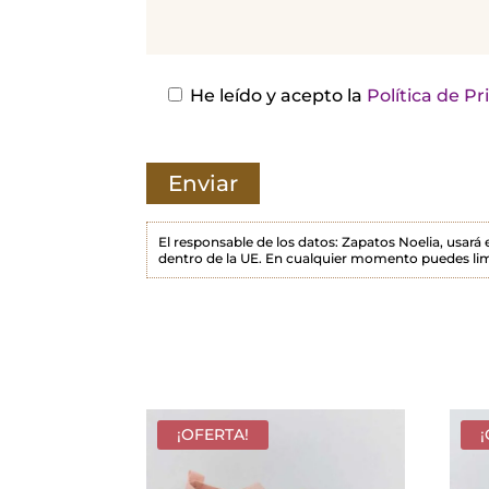
j
a
e
s
He leído y acepto la
Política de P
t
e
c
a
m
El responsable de los datos: Zapatos Noelia, usará
dentro de la UE. En cualquier momento puedes lim
p
o
v
a
c
í
¡OFERTA!
o
.