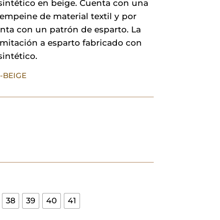
sintético en beige. Cuenta con una
12,00 €.
8,40 €.
l empeine de material textil y por
nta con un patrón de esparto. La
imitación a esparto fabricado con
sintético.
2-BEIGE
38
39
40
41