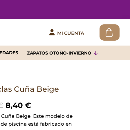

MI CUENTA
EDADES
ZAPATOS OTOÑO-INVIERNO
las Cuña Beige
El
El
€
8,40
€
precio
precio
 Cuña Beige. Este modelo de
original
actual
de piscina está fabricado en
era:
es: