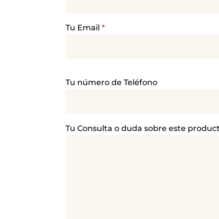
Tu Email
*
P
Tu número de Teléfono
o
r
f
a
Tu Consulta o duda sobre este produc
v
o
r
,
d
e