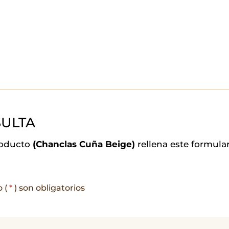
ULTA
roducto
(Chanclas Cuña Beige)
rellena este formula
o (
*
) son obligatorios