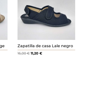
ige
Zapatilla de casa Lale negro
El
El
16,00
€
11,20
€
precio
precio
original
actual
era:
es:
16,00 €.
11,20 €.