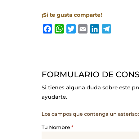
¡Si te gusta comparte!
F
W
T
E
L
T
a
h
w
m
i
e
c
a
i
a
n
l
e
t
t
i
k
e
b
s
t
l
e
g
FORMULARIO DE CONS
o
A
e
d
r
o
p
r
I
a
Si tienes alguna duda sobre este p
k
p
n
m
ayudarte.
Los campos que contenga un asterisc
Tu Nombre
*