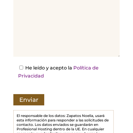
o
r
,
d
e
j
a
e
s
He leído y acepto la
Política de
t
Privacidad
e
c
a
m
p
El responsable de los datos: Zapatos Noelia, usará
esta información para responder a las solicitudes de
o
contacto. Los datos enviados se guardarán en
Profesional Hosting dentro de la UE. En cualquier
v