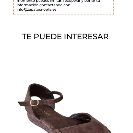
momento puedes limitar, recuperar y borrar tu
a
información contactando con
info@zapatosnoelia.es
c
í
o
TE PUEDE INTERESAR
.