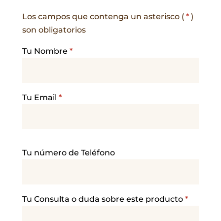
Los campos que contenga un asterisco (
*
)
son obligatorios
Tu Nombre
*
Tu Email
*
P
Tu número de Teléfono
o
r
f
a
Tu Consulta o duda sobre este producto
*
v