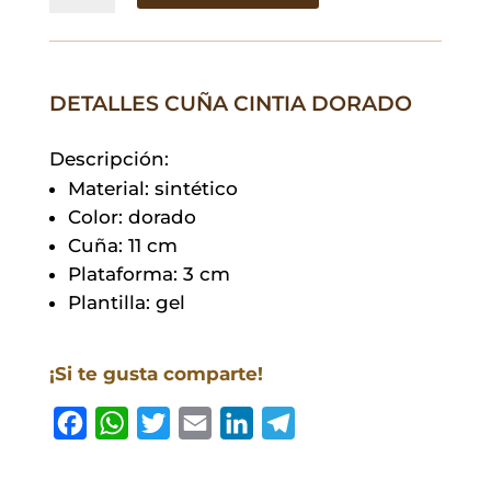
Dorado
cantidad
DETALLES CUÑA CINTIA DORADO
Descripción:
Material: sintético
Color: dorado
Cuña: 11 cm
Plataforma: 3 cm
Plantilla: gel
¡Si te gusta comparte!
F
W
T
E
L
T
a
h
w
m
i
e
c
a
i
a
n
l