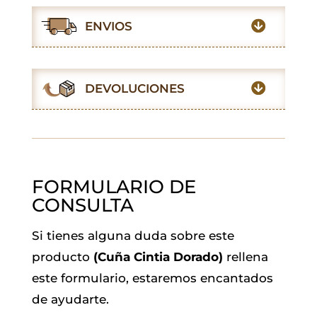
e
t
t
i
k
e
ENVIOS
b
s
t
l
e
g
o
A
e
d
r
o
p
r
I
a
DEVOLUCIONES
k
p
n
m
FORMULARIO DE
CONSULTA
Si tienes alguna duda sobre este
producto
(Cuña Cintia Dorado)
rellena
este formulario, estaremos encantados
de ayudarte.