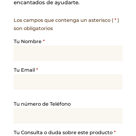
encantados de ayudarte.
Los campos que contenga un asterisco (
*
)
son obligatorios
Tu Nombre
*
Tu Email
*
P
Tu número de Teléfono
o
r
f
a
Tu Consulta o duda sobre este producto
*