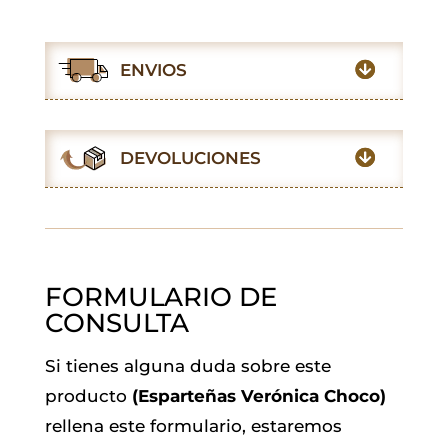
a
h
w
m
i
e
c
a
i
a
n
l
e
t
t
i
k
e
ENVIOS
b
s
t
l
e
g
o
A
e
d
r
o
p
r
I
a
DEVOLUCIONES
k
p
n
m
FORMULARIO DE
CONSULTA
Si tienes alguna duda sobre este
producto
(Esparteñas Verónica Choco)
rellena este formulario, estaremos