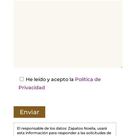
v
o
r
,
d
e
j
a
e
s
He leído y acepto la
Política de
t
Privacidad
e
c
a
m
p
El responsable de los datos: Zapatos Noelia, usará
esta información para responder a las solicitudes de
o