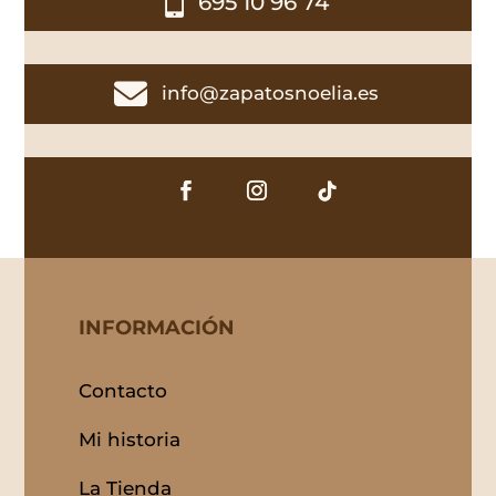

695 10 96 74

info@zapatosnoelia.es
INFORMACIÓN
Contacto
Mi historia
La Tienda