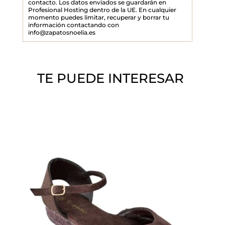
contacto. Los datos enviados se guardarán en
Profesional Hosting dentro de la UE. En cualquier
v
momento puedes limitar, recuperar y borrar tu
a
información contactando con
info@zapatosnoelia.es
c
í
o
TE PUEDE INTERESAR
.