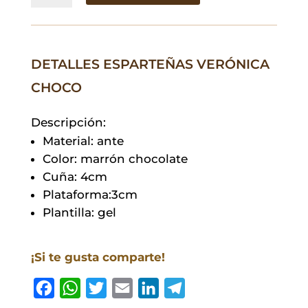
Choco
cantidad
DETALLES ESPARTEÑAS VERÓNICA
CHOCO
Descripción:
Material: ante
Color: marrón chocolate
Cuña: 4cm
Plataforma:3cm
Plantilla: gel
¡Si te gusta comparte!
F
W
T
E
L
T