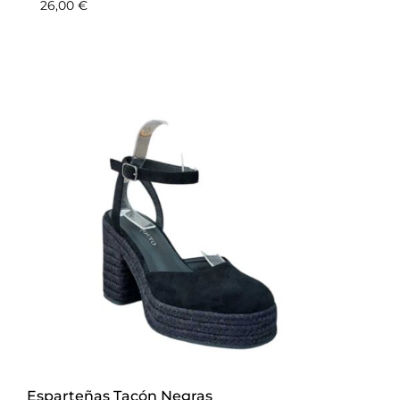
26,00
€
Esparteñas Tacón Negras