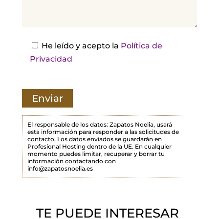
j
a
e
s
He leído y acepto la
Política de
t
Privacidad
e
c
a
m
p
El responsable de los datos: Zapatos Noelia, usará
esta información para responder a las solicitudes de
o
contacto. Los datos enviados se guardarán en
Profesional Hosting dentro de la UE. En cualquier
v
momento puedes limitar, recuperar y borrar tu
a
información contactando con
info@zapatosnoelia.es
c
í
o
TE PUEDE INTERESAR
.