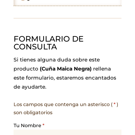
k
p
n
m
FORMULARIO DE
CONSULTA
Si tienes alguna duda sobre este
producto
(Cuña Maica Negra)
rellena
este formulario, estaremos encantados
de ayudarte.
Los campos que contenga un asterisco (
*
)
son obligatorios
Tu Nombre
*