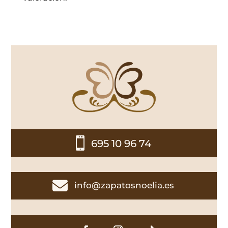

695 10 96 74

info@zapatosnoelia.es