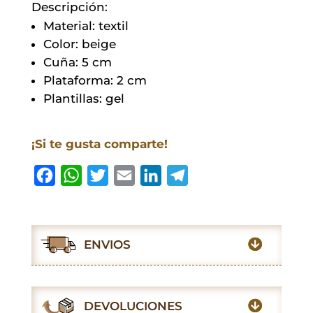
Descripción:
Material: textil
Color: beige
Cuña: 5 cm
Plataforma: 2 cm
Plantillas: gel
¡Si te gusta comparte!
F
W
T
E
L
T
a
h
w
m
i
e
c
a
i
a
n
l
e
t
t
i
k
e
ENVIOS
b
s
t
l
e
g
o
A
e
d
r
o
p
r
I
a
DEVOLUCIONES