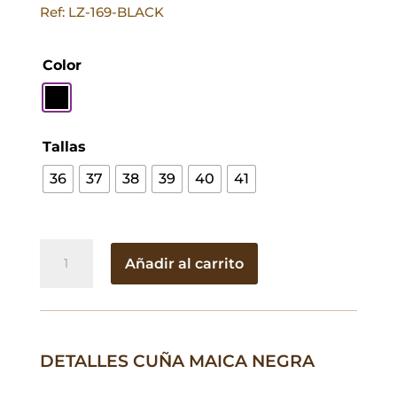
Ref: LZ-169-BLACK
Color
Tallas
36
37
38
39
40
41
Cuña
Añadir al carrito
Maica
Negra
cantidad
DETALLES CUÑA MAICA NEGRA