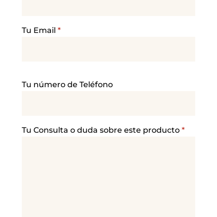
Tu Email
*
P
Tu número de Teléfono
o
r
f
a
Tu Consulta o duda sobre este producto
*
v
o
r
,
d
e