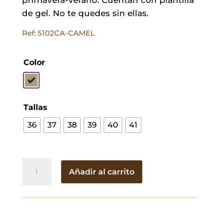
de gel. No te quedes sin ellas.
Ref: 5102CA-CAMEL
Color
Tallas
36
37
38
39
40
41
Cuña
Añadir al carrito
Vanessa
Khaki
cantidad