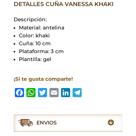
DETALLES CUÑA VANESSA KHAKI
Descripción:
Material: antelina
Color: khaki
Cuña: 10 cm
Plataforma: 3 cm
Plantilla: gel
¡Si te gusta comparte!
F
W
T
E
L
T
a
h
w
m
i
e
c
a
i
a
n
l
e
t
t
i
k
e
ENVIOS
b
s
t
l
e
g