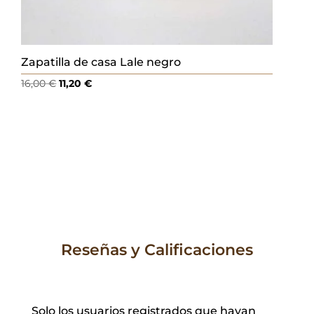
Zapatilla de casa Lale negro
El
El
16,00
€
11,20
€
precio
precio
original
actual
era:
es:
16,00 €.
11,20 €.
Reseñas y Calificaciones
Solo los usuarios registrados que hayan