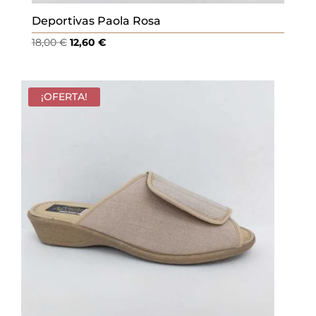
Deportivas Paola Rosa
El
El
18,00
€
12,60
€
precio
precio
original
actual
era:
es:
¡OFERTA!
18,00 €.
12,60 €.