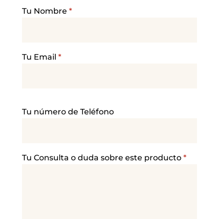
Tu Nombre
*
Tu Email
*
P
Tu número de Teléfono
o
r
f
a
Tu Consulta o duda sobre este producto
*
v
o
r
,