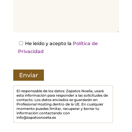
d
e
j
a
e
s
He leído y acepto la
Política de
t
Privacidad
e
c
a
m
p
El responsable de los datos: Zapatos Noelia, usará
esta información para responder a las solicitudes de
o
contacto. Los datos enviados se guardarán en
Profesional Hosting dentro de la UE. En cualquier
v
momento puedes limitar, recuperar y borrar tu
a
información contactando con
info@zapatosnoelia.es
c
í