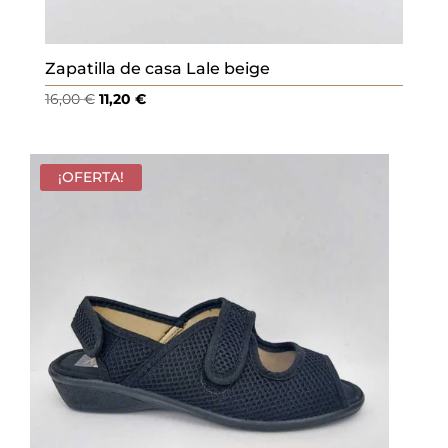
Zapatilla de casa Lale beige
El
El
16,00
€
11,20
€
precio
precio
original
actual
era:
es:
¡OFERTA!
16,00 €.
11,20 €.