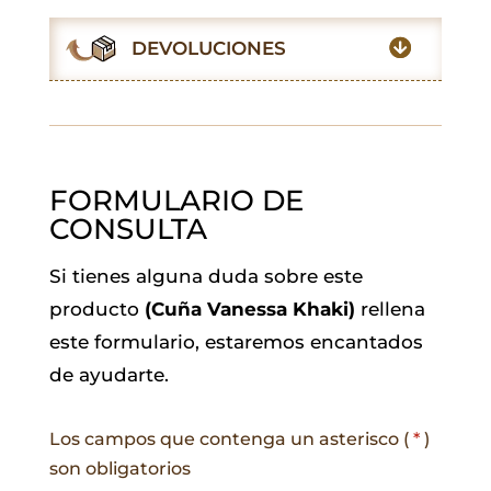
o
A
e
d
r
o
p
r
I
a
DEVOLUCIONES
k
p
n
m
FORMULARIO DE
CONSULTA
Si tienes alguna duda sobre este
producto
(Cuña Vanessa Khaki)
rellena
este formulario, estaremos encantados
de ayudarte.
Los campos que contenga un asterisco (
*
)
son obligatorios