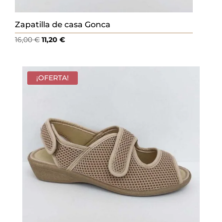
Zapatilla de casa Gonca
El
El
16,00
€
11,20
€
precio
precio
original
actual
era:
es:
¡OFERTA!
16,00 €.
11,20 €.