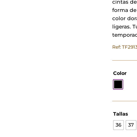
cintas de
forma de 
color dor
ligeras. 
temporad
Ref: TF29
Color
Tallas
36
37