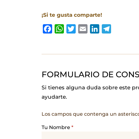
¡Si te gusta comparte!
F
W
T
E
L
T
a
h
w
m
i
e
c
a
i
a
n
l
e
t
t
i
k
e
b
s
t
l
e
g
FORMULARIO DE CONS
o
A
e
d
r
o
p
r
I
a
Si tienes alguna duda sobre este p
k
p
n
m
ayudarte.
Los campos que contenga un asterisc
Tu Nombre
*