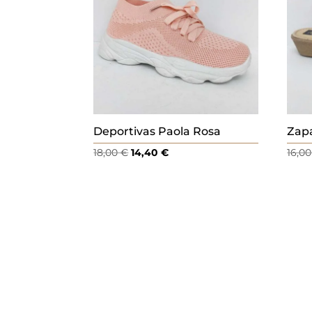
Deportivas Paola Rosa
Zapa
El
El
18,00
€
14,40
€
16,0
precio
precio
original
actual
era:
es:
18,00 €.
14,40 €.