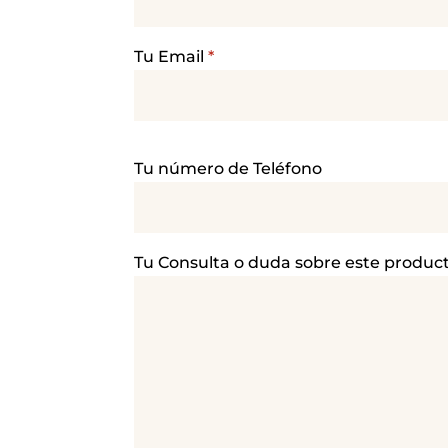
Tu Email
*
P
Tu número de Teléfono
o
r
f
a
Tu Consulta o duda sobre este produc
v
o
r
,
d
e