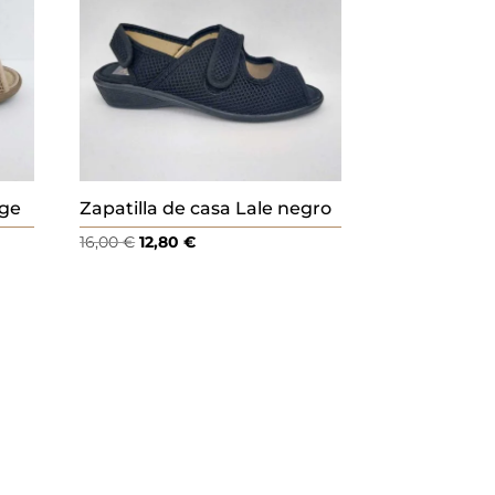
ige
Zapatilla de casa Lale negro
El
El
16,00
€
12,80
€
precio
precio
original
actual
era:
es:
16,00 €.
12,80 €.