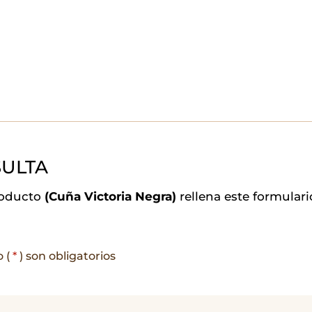
ULTA
roducto
(Cuña Victoria Negra)
rellena este formular
o (
*
) son obligatorios