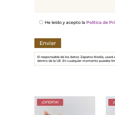
j
a
e
s
He leído y acepto la
Política de P
t
e
c
a
m
El responsable de los datos: Zapatos Noelia, usará
dentro de la UE. En cualquier momento puedes lim
p
o
v
a
c
í
¡OFERTA!
o
.