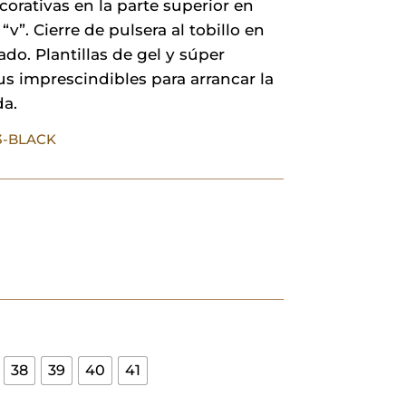
corativas en la parte superior en
26,00 €.
20,80 €.
“v”. Cierre de pulsera al tobillo en
ado. Plantillas de gel y súper
Tus imprescindibles para arrancar la
a.
13-BLACK
38
39
40
41