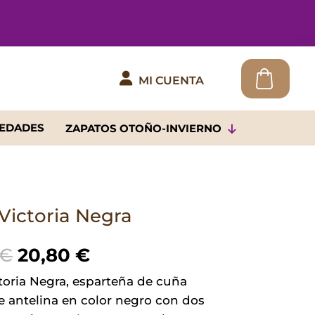

MI CUENTA
EDADES
ZAPATOS OTOÑO-INVIERNO
Victoria Negra
El
El
€
20,80
€
precio
precio
toria Negra, esparteña de cuña
original
actual
e antelina en color negro con dos
era:
es: