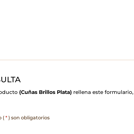
ULTA
roducto
(Cuñas Brillos Plata)
rellena este formulari
o (
*
) son obligatorios