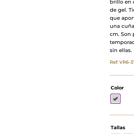
brillo en
de gel. Ti
que apor
una cuña
cm. Son p
temporad
sin ellas.
Ref: VR6-
Color
Tallas