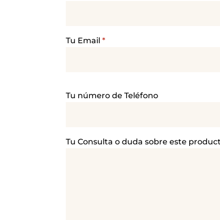
Tu Email
*
P
Tu número de Teléfono
o
r
f
a
Tu Consulta o duda sobre este produc
v
o
r
,
d
e