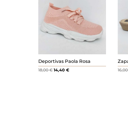
.
Deportivas Paola Rosa
Zapa
El
El
18,00
€
14,40
€
16,0
precio
precio
original
actual
era:
es:
18,00 €.
14,40 €.