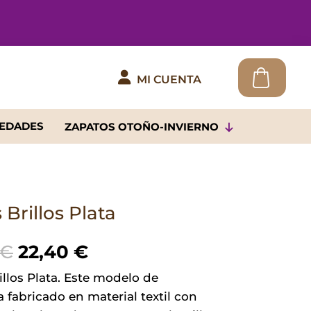

MI CUENTA
EDADES
ZAPATOS OTOÑO-INVIERNO
Brillos Plata
El
El
€
22,40
€
precio
precio
llos Plata. Este modelo de
original
actual
 fabricado en material textil con
era:
es: