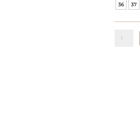
36
37
Cuñas
Brillos
Plata
cantidad