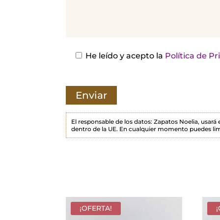
j
a
e
s
He leído y acepto la
Política de P
t
e
c
a
m
El responsable de los datos: Zapatos Noelia, usará
dentro de la UE. En cualquier momento puedes lim
p
o
v
a
c
í
¡OFERTA!
o