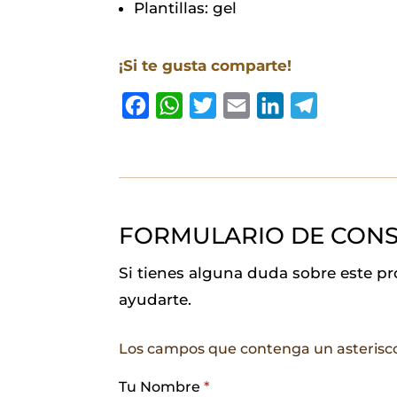
Plantillas: gel
¡Si te gusta comparte!
F
W
T
E
L
T
a
h
w
m
i
e
c
a
i
a
n
l
e
t
t
i
k
e
b
s
t
l
e
g
FORMULARIO DE CONS
o
A
e
d
r
o
p
r
I
a
Si tienes alguna duda sobre este p
k
p
n
m
ayudarte.
Los campos que contenga un asterisc
Tu Nombre
*