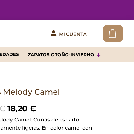

MI CUENTA
EDADES
ZAPATOS OTOÑO-INVIERNO
 Melody Camel
El
El
€
18,20
€
precio
precio
lody Camel. Cuñas de esparto
original
actual
amente ligeras. En color camel con
era:
es: