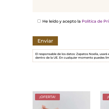
j
a
e
s
He leído y acepto la
Política de P
t
e
c
a
m
El responsable de los datos: Zapatos Noelia, usará
dentro de la UE. En cualquier momento puedes lim
p
o
v
a
c
í
¡OFERTA!
o
.