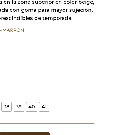
a en la zona superior en color beige,
26,00 €.
18,20 €.
ada con goma para mayor sujeción.
rescindibles de temporada.
96-MARRON
38
39
40
41