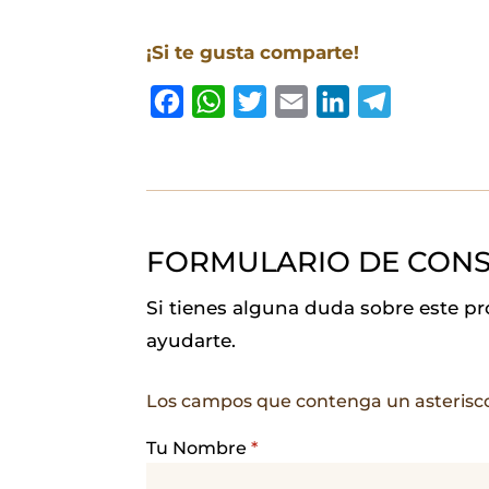
¡Si te gusta comparte!
F
W
T
E
L
T
a
h
w
m
i
e
c
a
i
a
n
l
e
t
t
i
k
e
b
s
t
l
e
g
FORMULARIO DE CONS
o
A
e
d
r
o
p
r
I
a
Si tienes alguna duda sobre este p
k
p
n
m
ayudarte.
Los campos que contenga un asterisc
Tu Nombre
*