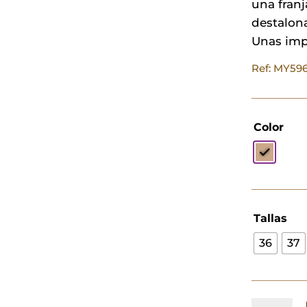
una franj
destalon
Unas imp
Ref: MY5
Color
Tallas
36
37
Cuñas