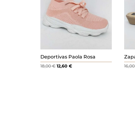
Deportivas Paola Rosa
Zapa
El
El
18,00
€
12,60
€
16,0
precio
precio
original
actual
era:
es:
18,00 €.
12,60 €.