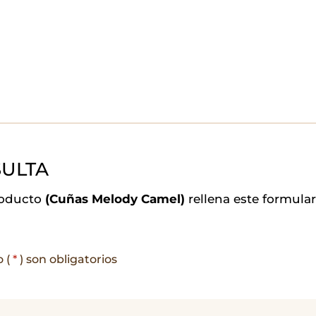
ULTA
roducto
(Cuñas Melody Camel)
rellena este formula
o (
*
) son obligatorios