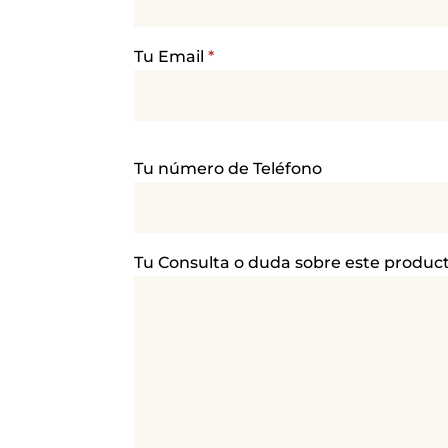
Tu Email
*
P
Tu número de Teléfono
o
r
f
a
Tu Consulta o duda sobre este produc
v
o
r
,
d
e