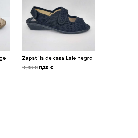
ige
Zapatilla de casa Lale negro
El
El
16,00
€
11,20
€
precio
precio
original
actual
era:
es:
16,00 €.
11,20 €.