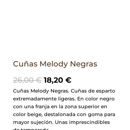
Cuñas Melody Negras
El
El
26,00
€
18,20
€
precio
precio
Cuñas Melody Negras. Cuñas de esparto
original
actual
extremadamente ligeras. En color negro
era:
es:
con una franja en la zona superior en
26,00 €.
18,20 €.
color beige, destalonada con goma para
mayor sujeción. Unas imprescindibles
de temporada.