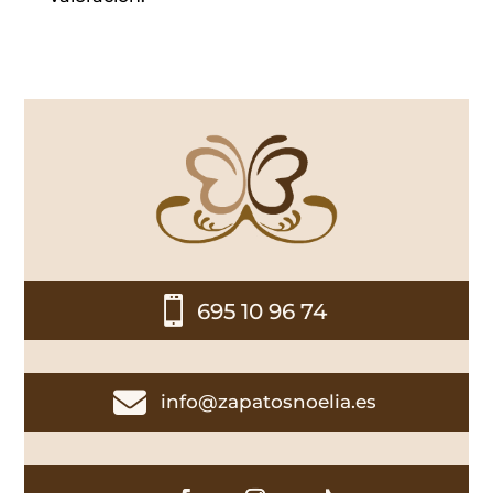

695 10 96 74

info@zapatosnoelia.es