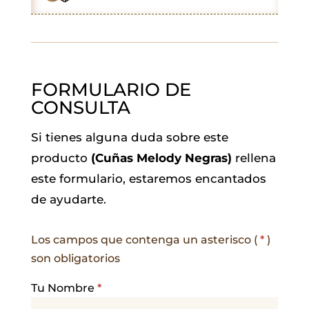
k
p
n
m
FORMULARIO DE
CONSULTA
Si tienes alguna duda sobre este
producto
(Cuñas Melody Negras)
rellena
este formulario, estaremos encantados
de ayudarte.
Los campos que contenga un asterisco (
*
)
son obligatorios
Tu Nombre
*