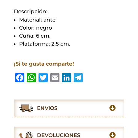
Descripción:
Material: ante
Color: negro
Cuña: 6 cm.
Plataforma: 2.5 cm.
¡Si te gusta comparte!
F
W
T
E
L
T
a
h
w
m
i
e
c
a
i
a
n
l
e
t
t
i
k
e
ENVIOS
b
s
t
l
e
g
o
A
e
d
r
o
p
r
I
a
DEVOLUCIONES