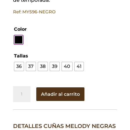
Ref: MY596-NEGRO
Color
Tallas
36
37
38
39
40
41
Cuñas
Añadir al carrito
Melody
Negras
cantidad
DETALLES CUÑAS MELODY NEGRAS