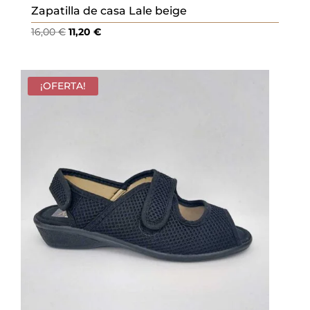
Zapatilla de casa Lale beige
El
El
16,00
€
11,20
€
precio
precio
original
actual
era:
es:
¡OFERTA!
16,00 €.
11,20 €.