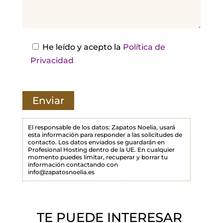
j
a
e
s
He leído y acepto la
Política de
t
Privacidad
e
c
a
m
p
El responsable de los datos: Zapatos Noelia, usará
esta información para responder a las solicitudes de
o
contacto. Los datos enviados se guardarán en
Profesional Hosting dentro de la UE. En cualquier
v
momento puedes limitar, recuperar y borrar tu
a
información contactando con
info@zapatosnoelia.es
c
í
o
TE PUEDE INTERESAR
.