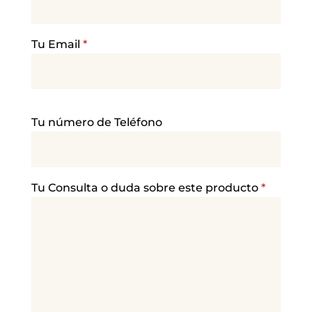
Tu Email
*
P
Tu número de Teléfono
o
r
f
a
Tu Consulta o duda sobre este producto
*
v
o
r
,
d
e