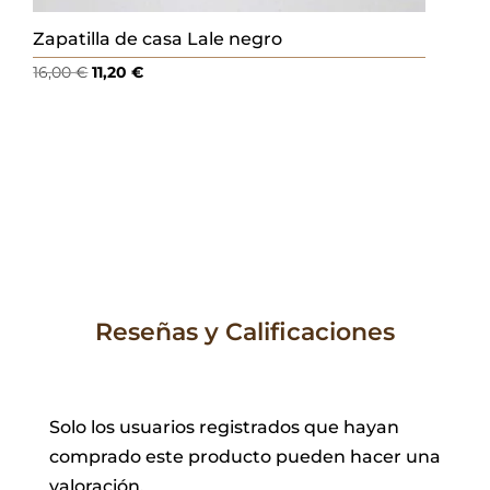
Zapatilla de casa Lale negro
El
El
16,00
€
11,20
€
precio
precio
original
actual
era:
es:
16,00 €.
11,20 €.
Reseñas y Calificaciones
Solo los usuarios registrados que hayan
comprado este producto pueden hacer una
valoración.