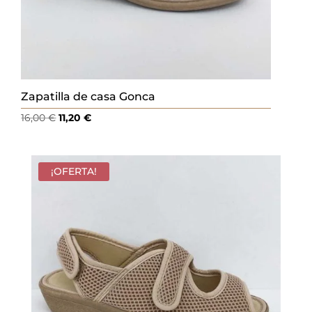
Zapatilla de casa Gonca
El
El
16,00
€
11,20
€
precio
precio
original
actual
era:
es:
¡OFERTA!
16,00 €.
11,20 €.