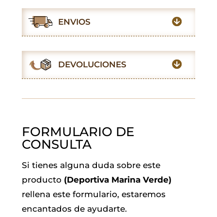
c
a
i
a
n
l
e
t
t
i
k
e
ENVIOS
b
s
t
l
e
g
o
A
e
d
r
o
p
r
I
a
DEVOLUCIONES
k
p
n
m
FORMULARIO DE
CONSULTA
Si tienes alguna duda sobre este
producto
(Deportiva Marina Verde)
rellena este formulario, estaremos
encantados de ayudarte.