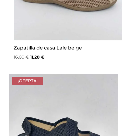
Zapatilla de casa Lale beige
El
El
16,00
€
11,20
€
precio
precio
original
actual
era:
es:
¡OFERTA!
16,00 €.
11,20 €.