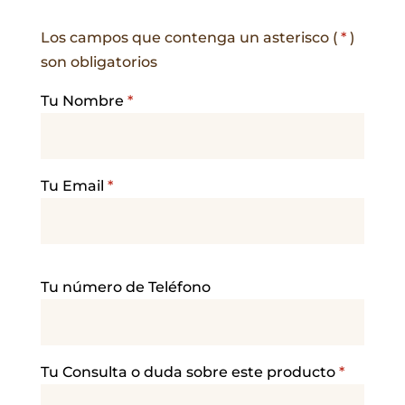
Los campos que contenga un asterisco (
*
)
son obligatorios
Tu Nombre
*
Tu Email
*
P
Tu número de Teléfono
o
r
f
a
Tu Consulta o duda sobre este producto
*
v