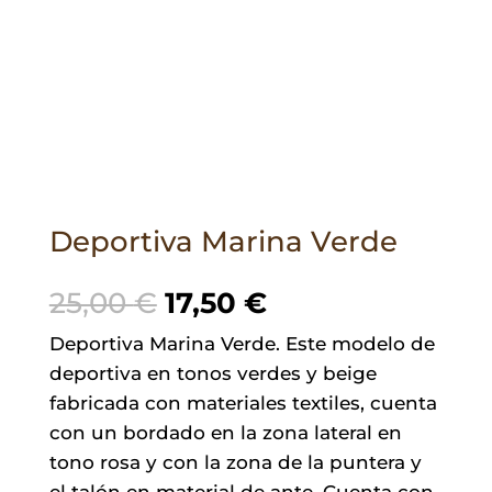
Deportiva Marina Verde
El
El
25,00
€
17,50
€
precio
precio
Deportiva Marina Verde. Este modelo de
original
actual
deportiva en tonos verdes y beige
era:
es:
fabricada con materiales textiles, cuenta
25,00 €.
17,50 €.
con un bordado en la zona lateral en
tono rosa y con la zona de la puntera y
el talón en material de ante. Cuenta con