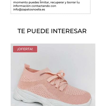
momento puedes limitar, recuperar y borrar tu
a
información contactando con
info@zapatosnoelia.es
c
í
o
TE PUEDE INTERESAR
.
¡OFERTA!