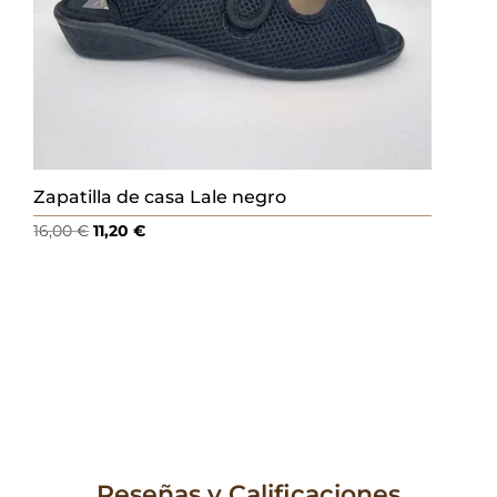
Zapatilla de casa Lale negro
El
El
16,00
€
11,20
€
precio
precio
original
actual
era:
es:
16,00 €.
11,20 €.
Reseñas y Calificaciones