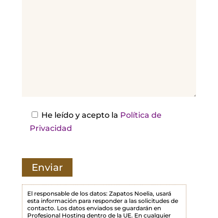
o
r
,
d
e
j
a
e
s
He leído y acepto la
Política de
t
Privacidad
e
c
a
m
p
El responsable de los datos: Zapatos Noelia, usará
esta información para responder a las solicitudes de
o
contacto. Los datos enviados se guardarán en
Profesional Hosting dentro de la UE. En cualquier
v