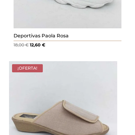
Deportivas Paola Rosa
El
El
18,00
€
12,60
€
precio
precio
original
actual
era:
es:
¡OFERTA!
18,00 €.
12,60 €.