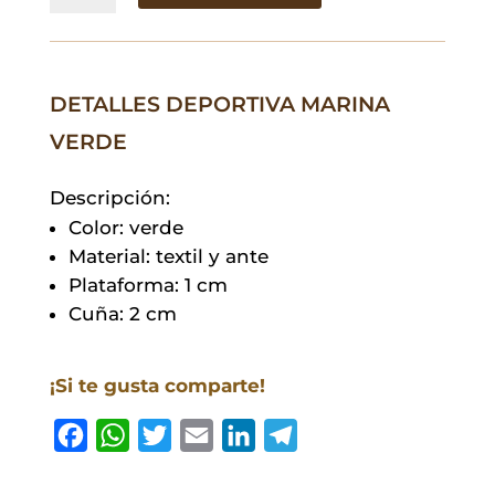
Verde
cantidad
DETALLES DEPORTIVA MARINA
VERDE
Descripción:
Color: verde
Material: textil y ante
Plataforma: 1 cm
Cuña: 2 cm
¡Si te gusta comparte!
F
W
T
E
L
T
a
h
w
m
i
e