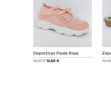
.
Deportivas Paola Rosa
Zapa
El
El
18,00
€
12,60
€
16,0
precio
precio
original
actual
era:
es:
18,00 €.
12,60 €.