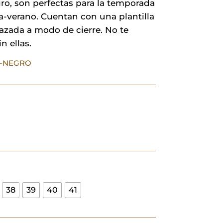
ro, son perfectas para la temporada
28,00 €.
19,60 €.
a-verano. Cuentan con una plantilla
lazada a modo de cierre. No te
n ellas.
8-NEGRO
38
39
40
41