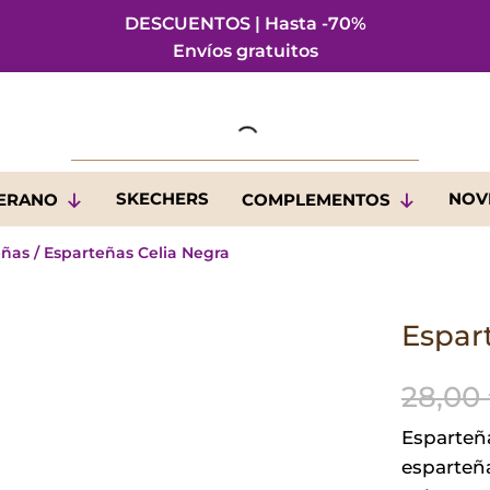
DESCUENTOS | Hasta -70%
Envíos gratuitos
SKECHERS
NOV
VERANO
COMPLEMENTOS
eñas
/ Esparteñas Celia Negra
Espar
28,00
Esparteñ
esparteña