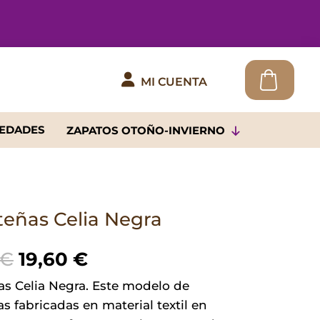

MI CUENTA
EDADES
ZAPATOS OTOÑO-INVIERNO
teñas Celia Negra
El
El
€
19,60
€
precio
precio
as Celia Negra. Este modelo de
original
actual
s fabricadas en material textil en
era:
es: