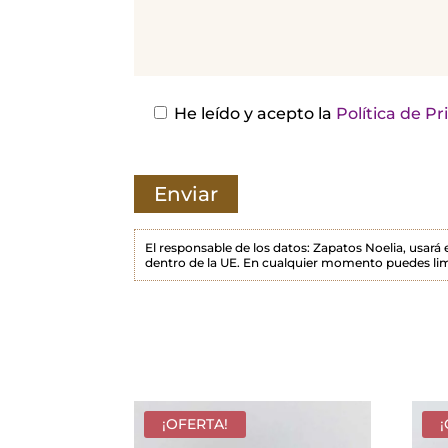
j
a
e
s
He leído y acepto la
Política de P
t
e
c
a
m
El responsable de los datos: Zapatos Noelia, usará
dentro de la UE. En cualquier momento puedes lim
p
o
v
a
c
í
¡OFERTA!
o