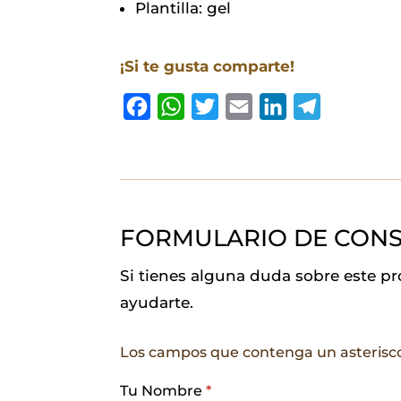
Plantilla: gel
¡Si te gusta comparte!
F
W
T
E
L
T
a
h
w
m
i
e
c
a
i
a
n
l
e
t
t
i
k
e
b
s
t
l
e
g
FORMULARIO DE CONS
o
A
e
d
r
o
p
r
I
a
Si tienes alguna duda sobre este p
k
p
n
m
ayudarte.
Los campos que contenga un asterisc
Tu Nombre
*