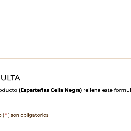
ULTA
roducto
(Esparteñas Celia Negra)
rellena este formu
o (
*
) son obligatorios