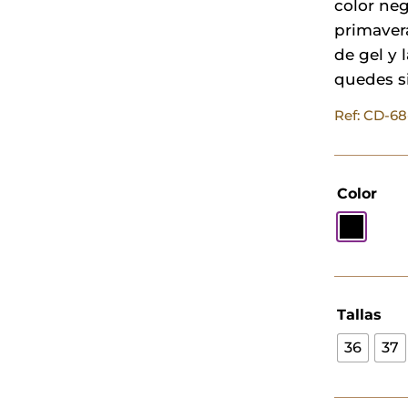
color neg
primaver
de gel y 
quedes si
Ref: CD-6
Color
Tallas
36
37