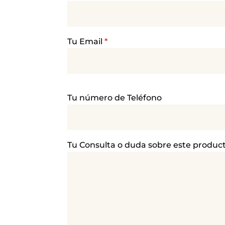
Tu Email
*
P
Tu número de Teléfono
o
r
f
a
Tu Consulta o duda sobre este produc
v
o
r
,
d
e