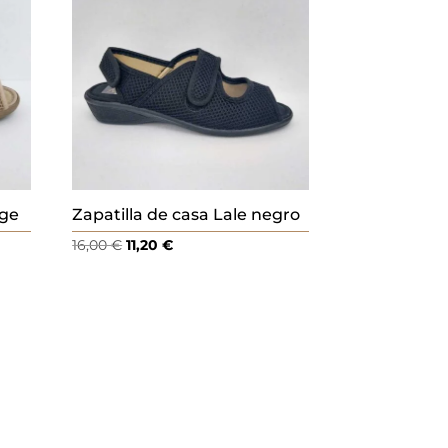
ige
Zapatilla de casa Lale negro
El
El
16,00
€
11,20
€
precio
precio
original
actual
era:
es:
16,00 €.
11,20 €.