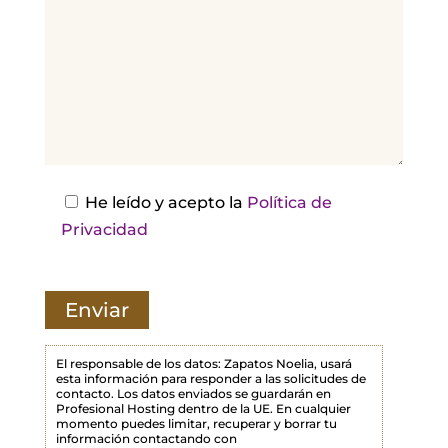
r
,
d
e
j
a
e
s
He leído y acepto la
Política de
t
Privacidad
e
c
a
m
p
El responsable de los datos: Zapatos Noelia, usará
esta información para responder a las solicitudes de
o
contacto. Los datos enviados se guardarán en
Profesional Hosting dentro de la UE. En cualquier
v
momento puedes limitar, recuperar y borrar tu
a
información contactando con