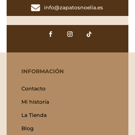

info@zapatosnoelia.es
INFORMACIÓN
Contacto
Mi historia
La Tienda
Blog