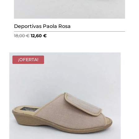
Deportivas Paola Rosa
El
El
18,00
€
12,60
€
precio
precio
original
actual
era:
es:
¡OFERTA!
18,00 €.
12,60 €.