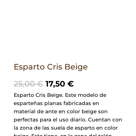
Esparto Cris Beige
El
El
25,00
€
17,50
€
precio
precio
Esparto Cris Beige. Este modelo de
original
actual
esparteñas planas fabricadas en
era:
es:
material de ante en color beige son
25,00 €.
17,50 €.
perfectas para el uso diario. Cuentan con
la zona de las suela de esparto en color
beige. Este tiene, en la zona del talón,