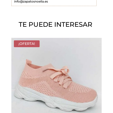
info@zapatosnoelia.es
c
í
o
TE PUEDE INTERESAR
.
¡OFERTA!