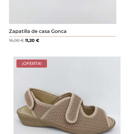
Zapatilla de casa Gonca
El
El
16,00
€
11,20
€
precio
precio
original
actual
era:
es:
¡OFERTA!
16,00 €.
11,20 €.