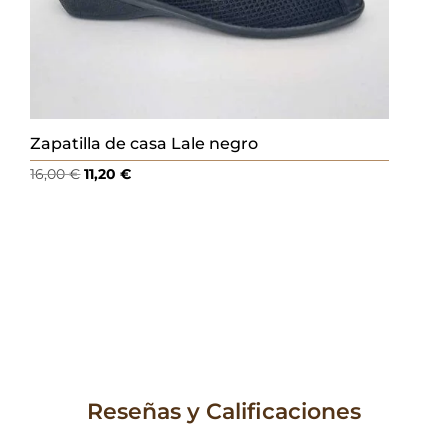
Zapatilla de casa Lale negro
El
El
16,00
€
11,20
€
precio
precio
original
actual
era:
es:
16,00 €.
11,20 €.
Reseñas y Calificaciones