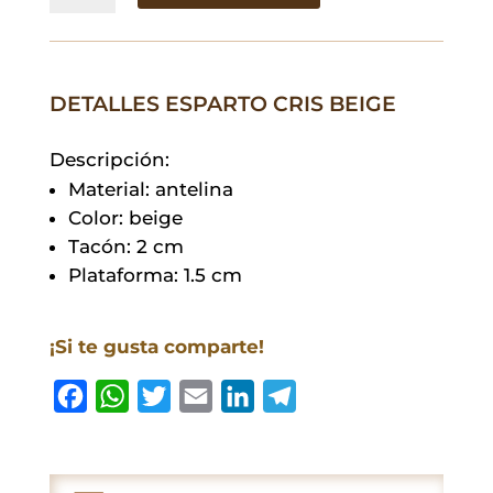
Beige
cantidad
DETALLES ESPARTO CRIS BEIGE
Descripción:
Material: antelina
Color: beige
Tacón: 2 cm
Plataforma: 1.5 cm
¡Si te gusta comparte!
F
W
T
E
L
T
a
h
w
m
i
e
c
a
i
a
n
l