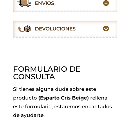
e
t
t
i
k
e
ENVIOS
b
s
t
l
e
g
o
A
e
d
r
o
p
r
I
a
DEVOLUCIONES
k
p
n
m
FORMULARIO DE
CONSULTA
Si tienes alguna duda sobre este
producto
(Esparto Cris Beige)
rellena
este formulario, estaremos encantados
de ayudarte.