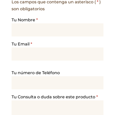
Los campos que contenga un asterisco (
*
)
son obligatorios
Tu Nombre
*
Tu Email
*
P
Tu número de Teléfono
o
r
f
a
Tu Consulta o duda sobre este producto
*
v
o