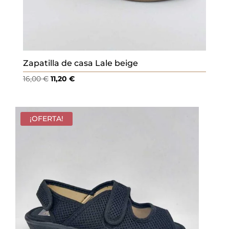
Zapatilla de casa Lale beige
El
El
16,00
€
11,20
€
precio
precio
original
actual
era:
es:
¡OFERTA!
16,00 €.
11,20 €.