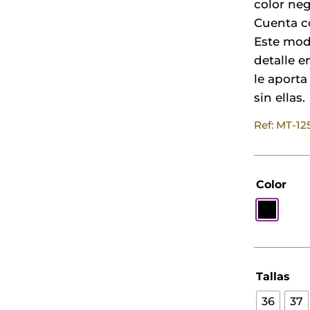
color neg
Cuenta co
Este mod
detalle e
le aporta
sin ellas.
Ref: MT-1
Color
Tallas
36
37