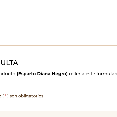
ULTA
roducto
(Esparto Diana Negro)
rellena este formula
o (
*
) son obligatorios