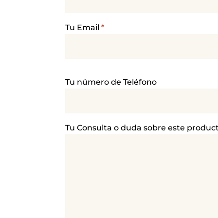
Tu Email
*
P
Tu número de Teléfono
o
r
f
a
Tu Consulta o duda sobre este produc
v
o
r
,
d
e