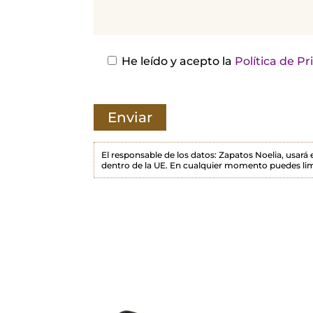
j
a
e
s
He leído y acepto la
Política de P
t
e
c
a
m
El responsable de los datos: Zapatos Noelia, usará
dentro de la UE. En cualquier momento puedes lim
p
o
v
a
c
í
o
.