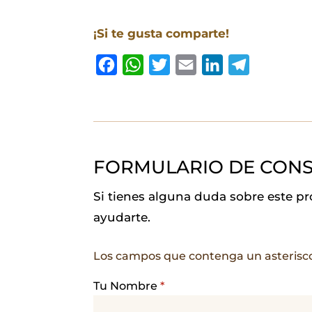
¡Si te gusta comparte!
F
W
T
E
L
T
a
h
w
m
i
e
c
a
i
a
n
l
e
t
t
i
k
e
b
s
t
l
e
g
FORMULARIO DE CONS
o
A
e
d
r
o
p
r
I
a
Si tienes alguna duda sobre este p
k
p
n
m
ayudarte.
Los campos que contenga un asterisc
Tu Nombre
*