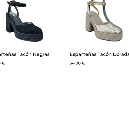
arteñas Tacón Negras
Esparteñas Tacón Dorad
0
€
34,00
€