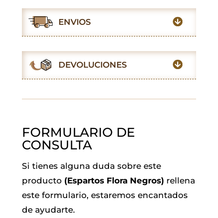
c
a
i
a
n
l
e
t
t
i
k
e
ENVIOS
b
s
t
l
e
g
o
A
e
d
r
o
p
r
I
a
DEVOLUCIONES
k
p
n
m
FORMULARIO DE
CONSULTA
Si tienes alguna duda sobre este
producto
(Espartos Flora Negros)
rellena
este formulario, estaremos encantados
de ayudarte.