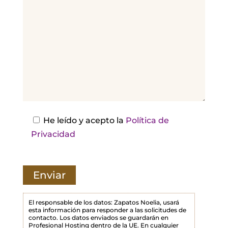
o
r
,
d
e
j
a
e
s
He leído y acepto la
Política de
t
Privacidad
e
c
a
m
p
El responsable de los datos: Zapatos Noelia, usará
esta información para responder a las solicitudes de
o
contacto. Los datos enviados se guardarán en
Profesional Hosting dentro de la UE. En cualquier
v