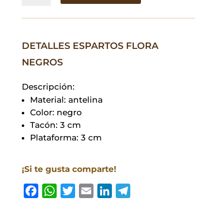
Negros
cantidad
DETALLES ESPARTOS FLORA
NEGROS
Descripción:
Material: antelina
Color: negro
Tacón: 3 cm
Plataforma: 3 cm
¡Si te gusta comparte!
F
W
T
E
L
T
a
h
w
m
i
e