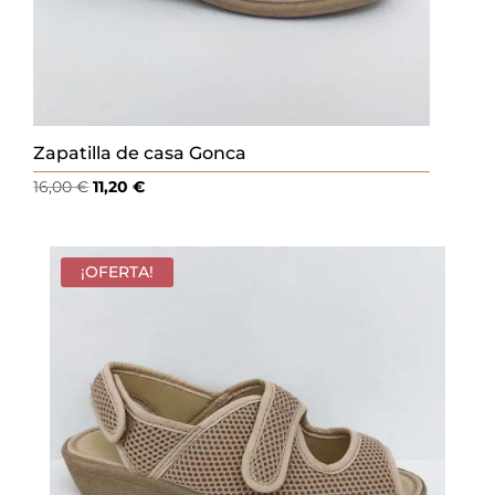
Zapatilla de casa Gonca
El
El
16,00
€
11,20
€
precio
precio
original
actual
era:
es:
¡OFERTA!
16,00 €.
11,20 €.