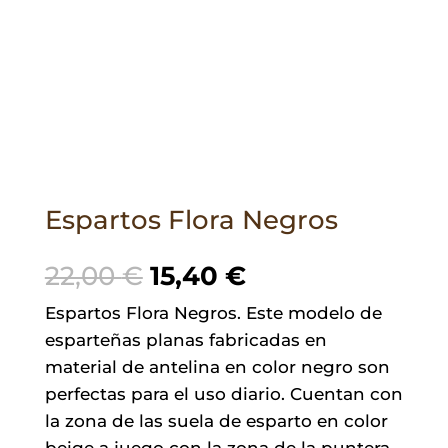
Espartos Flora Negros
El
El
22,00
€
15,40
€
precio
precio
Espartos Flora Negros. Este modelo de
original
actual
esparteñas planas fabricadas en
era:
es:
material de antelina en color negro son
22,00 €.
15,40 €.
perfectas para el uso diario. Cuentan con
la zona de las suela de esparto en color
beige a juego con la zona de la puntera.