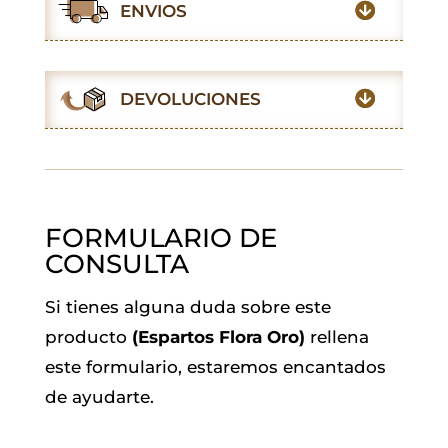
e
t
t
i
k
e
ENVIOS
b
s
t
l
e
g
o
A
e
d
r
o
p
r
I
a
DEVOLUCIONES
k
p
n
m
FORMULARIO DE
CONSULTA
Si tienes alguna duda sobre este
producto
(Espartos Flora Oro)
rellena
este formulario, estaremos encantados
de ayudarte.