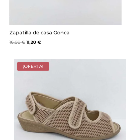
Zapatilla de casa Gonca
El
El
16,00
€
11,20
€
precio
precio
original
actual
era:
es:
¡OFERTA!
16,00 €.
11,20 €.