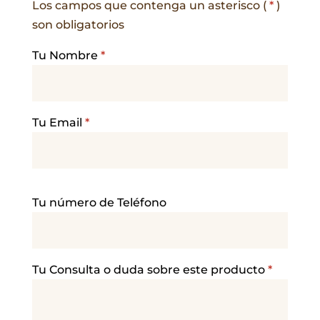
Los campos que contenga un asterisco (
*
)
son obligatorios
Tu Nombre
*
Tu Email
*
P
Tu número de Teléfono
o
r
f
a
Tu Consulta o duda sobre este producto
*
v
o