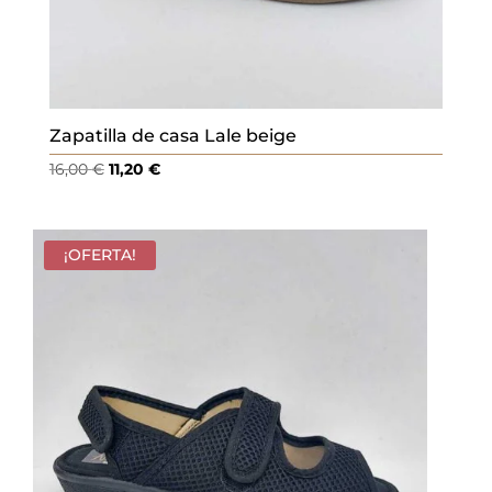
Zapatilla de casa Lale beige
El
El
16,00
€
11,20
€
precio
precio
original
actual
era:
es:
¡OFERTA!
16,00 €.
11,20 €.