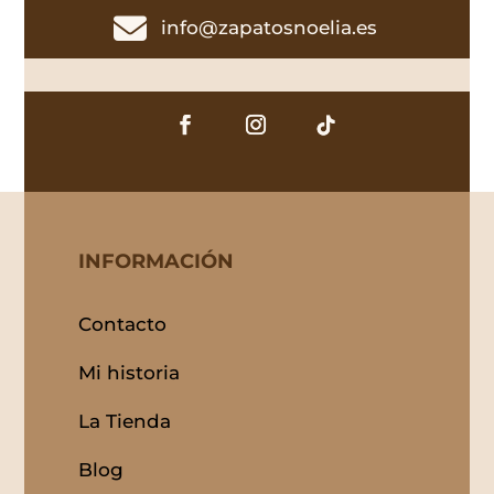

info@zapatosnoelia.es
INFORMACIÓN
Contacto
Mi historia
La Tienda
Blog