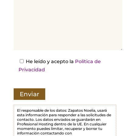
r
,
d
e
j
a
e
s
He leído y acepto la
Política de
t
Privacidad
e
c
a
m
p
El responsable de los datos: Zapatos Noelia, usará
esta información para responder a las solicitudes de
o
contacto. Los datos enviados se guardarán en
Profesional Hosting dentro de la UE. En cualquier
v
momento puedes limitar, recuperar y borrar tu
a
información contactando con