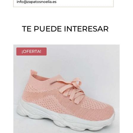
info@zapatosnoelia.es
c
í
o
TE PUEDE INTERESAR
.
¡OFERTA!