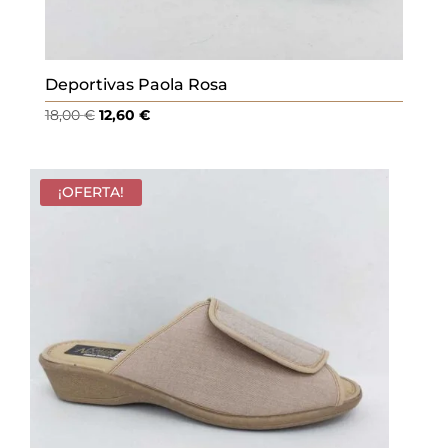
Deportivas Paola Rosa
El
El
18,00
€
12,60
€
precio
precio
original
actual
era:
es:
¡OFERTA!
18,00 €.
12,60 €.