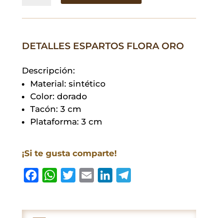
Oro
cantidad
DETALLES ESPARTOS FLORA ORO
Descripción:
Material: sintético
Color: dorado
Tacón: 3 cm
Plataforma: 3 cm
¡Si te gusta comparte!
F
W
T
E
L
T
a
h
w
m
i
e
c
a
i
a
n
l