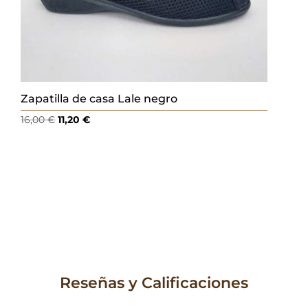
Zapatilla de casa Lale negro
El
El
16,00
€
11,20
€
precio
precio
original
actual
era:
es:
16,00 €.
11,20 €.
Reseñas y Calificaciones