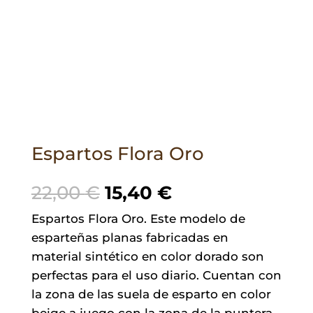
Espartos Flora Oro
El
El
22,00
€
15,40
€
precio
precio
Espartos Flora Oro. Este modelo de
original
actual
esparteñas planas fabricadas en
era:
es:
material sintético en color dorado son
22,00 €.
15,40 €.
perfectas para el uso diario. Cuentan con
la zona de las suela de esparto en color
beige a juego con la zona de la puntera.