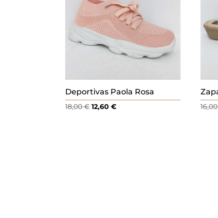
Deportivas Paola Rosa
Zapa
El
El
18,00
€
12,60
€
16,0
precio
precio
original
actual
era:
es:
18,00 €.
12,60 €.