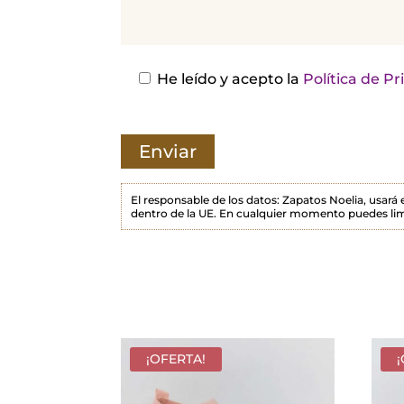
j
a
e
s
He leído y acepto la
Política de P
t
e
c
a
m
El responsable de los datos: Zapatos Noelia, usará
dentro de la UE. En cualquier momento puedes lim
p
o
v
a
c
í
¡OFERTA!
o
.