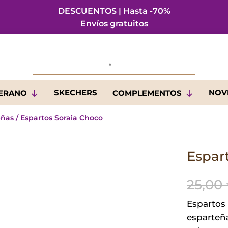
DESCUENTOS | Hasta -70%
Envíos gratuitos
SKECHERS
NOV
VERANO
COMPLEMENTOS
eñas
/ Espartos Soraia Choco
Espar
25,00
Espartos
esparteña