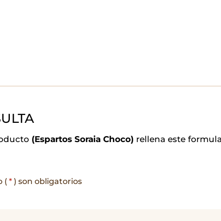
ULTA
roducto
(Espartos Soraia Choco)
rellena este formul
o (
*
) son obligatorios