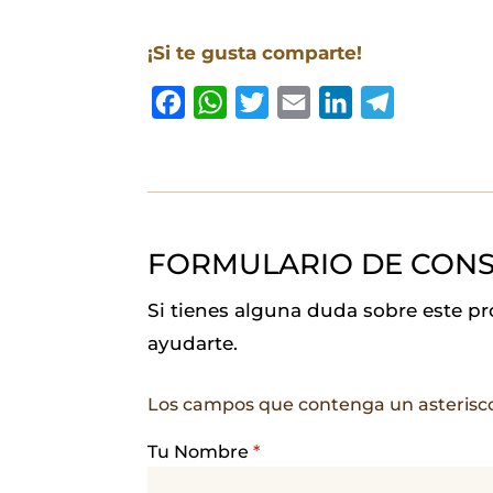
¡Si te gusta comparte!
F
W
T
E
L
T
a
h
w
m
i
e
c
a
i
a
n
l
e
t
t
i
k
e
b
s
t
l
e
g
FORMULARIO DE CONS
o
A
e
d
r
o
p
r
I
a
Si tienes alguna duda sobre este p
k
p
n
m
ayudarte.
Los campos que contenga un asterisc
Tu Nombre
*