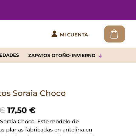

MI CUENTA
EDADES
ZAPATOS OTOÑO-INVIERNO
tos Soraia Choco
El
El
€
17,50
€
precio
precio
 Soraia Choco. Este modelo de
original
actual
s planas fabricadas en antelina en
era:
es: