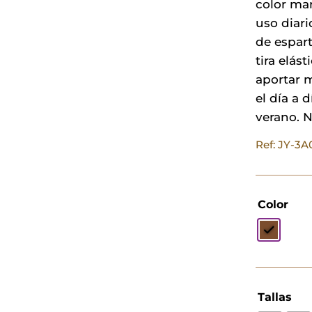
color mar
uso diari
de espar
tira elás
aportar m
el día a 
verano. N
Ref: JY-3
Color
Tallas