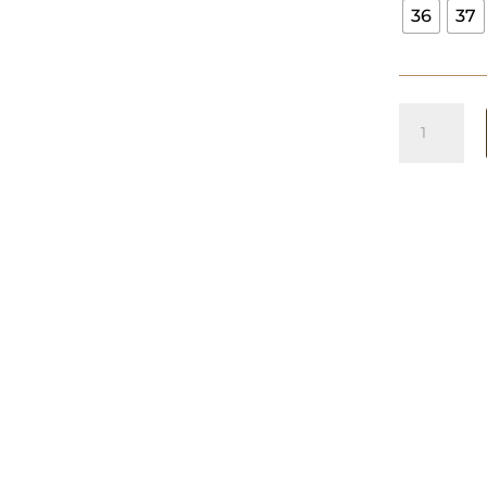
36
37
Espartos
Soraia
Choco
cantidad