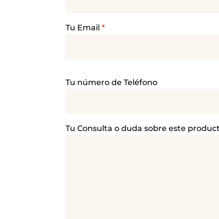
Tu Email
*
P
Tu número de Teléfono
o
r
f
a
Tu Consulta o duda sobre este produc
v
o
r
,
d
e