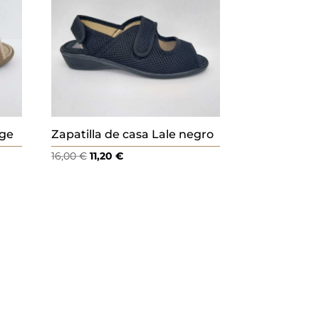
ige
Zapatilla de casa Lale negro
El
El
16,00
€
11,20
€
precio
precio
original
actual
era:
es:
16,00 €.
11,20 €.