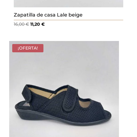
Zapatilla de casa Lale beige
El
El
16,00
€
11,20
€
precio
precio
original
actual
era:
es:
¡OFERTA!
16,00 €.
11,20 €.