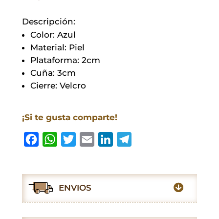
Descripción:
Color: Azul
Material: Piel
Plataforma: 2cm
Cuña: 3cm
Cierre: Velcro
¡Si te gusta comparte!
F
W
T
E
L
T
a
h
w
m
i
e
c
a
i
a
n
l
e
t
t
i
k
e
ENVIOS
b
s
t
l
e
g
o
A
e
d
r