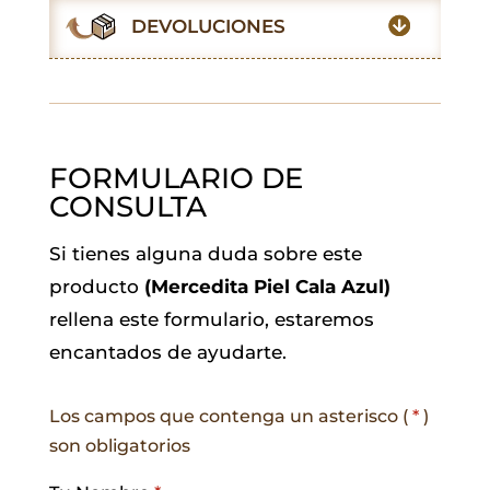
o
p
r
I
a
DEVOLUCIONES
k
p
n
m
FORMULARIO DE
CONSULTA
Si tienes alguna duda sobre este
producto
(Mercedita Piel Cala Azul)
rellena este formulario, estaremos
encantados de ayudarte.
Los campos que contenga un asterisco (
*
)
son obligatorios