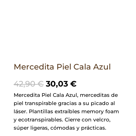
Mercedita Piel Cala Azul
El
El
42,90
€
30,03
€
precio
precio
Mercedita Piel Cala Azul, merceditas de
original
actual
piel transpirable gracias a su picado al
era:
es:
láser. Plantillas extraíbles memory foam
42,90 €.
30,03 €.
y ecotranspirables. Cierre con velcro,
súper ligeras, cómodas y prácticas.