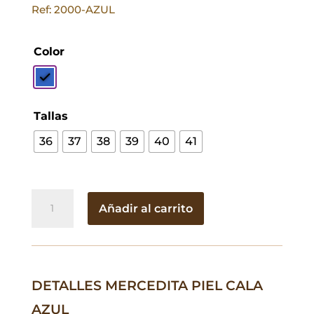
Ref: 2000-AZUL
Color
Tallas
36
37
38
39
40
41
Mercedita
Añadir al carrito
Piel
Cala
Azul
cantidad
DETALLES MERCEDITA PIEL CALA
AZUL