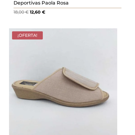
Deportivas Paola Rosa
El
El
18,00
€
12,60
€
precio
precio
original
actual
era:
es:
¡OFERTA!
18,00 €.
12,60 €.