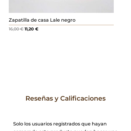
Zapatilla de casa Lale negro
El
El
16,00
€
11,20
€
precio
precio
original
actual
era:
es:
16,00 €.
11,20 €.
Reseñas y Calificaciones
Solo los usuarios registrados que hayan