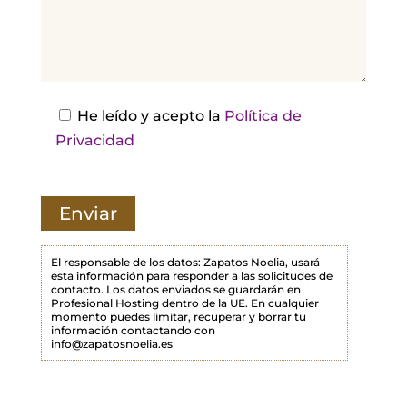
e
j
a
e
s
He leído y acepto la
Política de
t
Privacidad
e
c
a
m
p
El responsable de los datos: Zapatos Noelia, usará
esta información para responder a las solicitudes de
o
contacto. Los datos enviados se guardarán en
Profesional Hosting dentro de la UE. En cualquier
v
momento puedes limitar, recuperar y borrar tu
a
información contactando con
info@zapatosnoelia.es
c
í
o