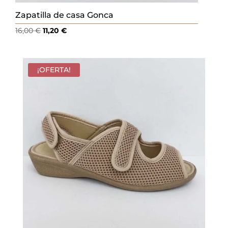
Zapatilla de casa Gonca
El
El
16,00
€
11,20
€
precio
precio
original
actual
era:
es:
¡OFERTA!
16,00 €.
11,20 €.