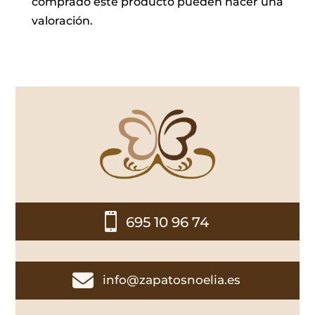
comprado este producto pueden hacer una
valoración.

695 10 96 74

info@zapatosnoelia.es