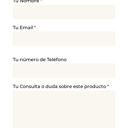
Tu Nombre
*
Tu Email
*
P
Tu número de Teléfono
o
r
f
a
Tu Consulta o duda sobre este producto
*
v
o
r
,
d