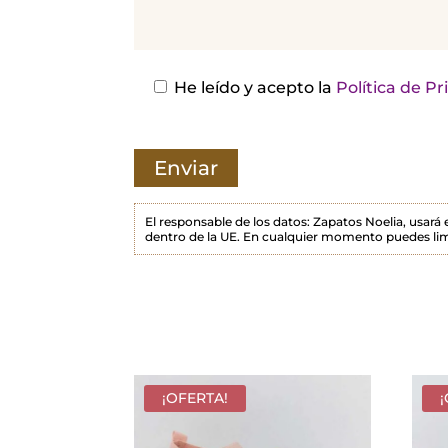
j
a
e
s
He leído y acepto la
Política de P
t
e
c
a
m
El responsable de los datos: Zapatos Noelia, usará
dentro de la UE. En cualquier momento puedes lim
p
o
v
a
c
í
¡OFERTA!
o
.