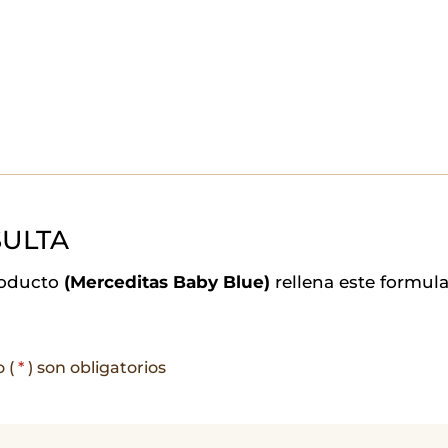
ULTA
roducto
(Merceditas Baby Blue)
rellena este formul
o (
*
) son obligatorios