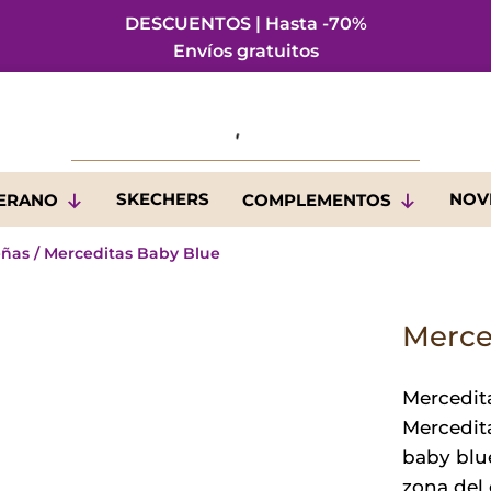
DESCUENTOS | Hasta -70%
Envíos gratuitos
SKECHERS
NOV
VERANO
COMPLEMENTOS
eñas
/ Merceditas Baby Blue
Merce
Mercedit
Mercedita
baby blue
zona del 