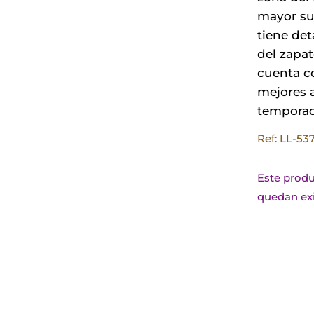
mayor su
tiene det
del zapa
cuenta co
mejores a
temporad
Ref: LL-5
Este produ
quedan exi