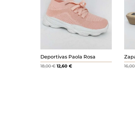
Deportivas Paola Rosa
Zapa
El
El
18,00
€
12,60
€
16,0
precio
precio
original
actual
era:
es:
18,00 €.
12,60 €.