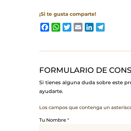
¡Si te gusta comparte!
F
W
T
E
L
T
a
h
w
m
i
e
c
a
i
a
n
l
e
t
t
i
k
e
b
s
t
l
e
g
FORMULARIO DE CONS
o
A
e
d
r
o
p
r
I
a
Si tienes alguna duda sobre este p
k
p
n
m
ayudarte.
Los campos que contenga un asterisc
Tu Nombre
*