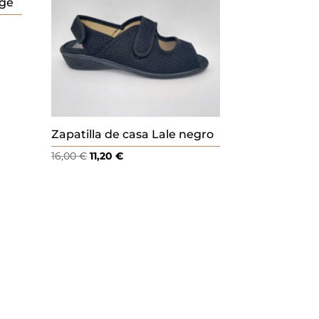
ige
Zapatilla de casa Lale negro
El
El
16,00
€
11,20
€
precio
precio
original
actual
era:
es:
16,00 €.
11,20 €.