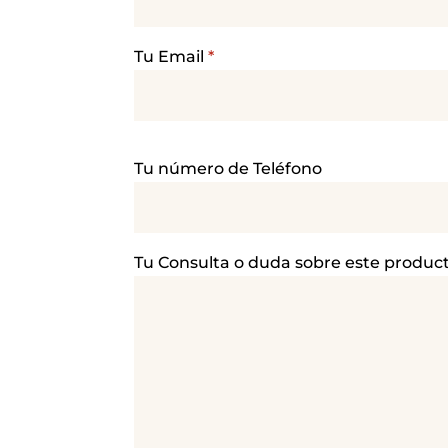
Tu Email
*
P
Tu número de Teléfono
o
r
f
a
Tu Consulta o duda sobre este produc
v
o
r
,
d
e