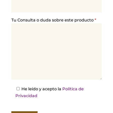
r
f
a
Tu Consulta o duda sobre este producto
*
v
o
r
,
d
e
j
a
e
s
He leído y acepto la
Política de
t
Privacidad
e
c