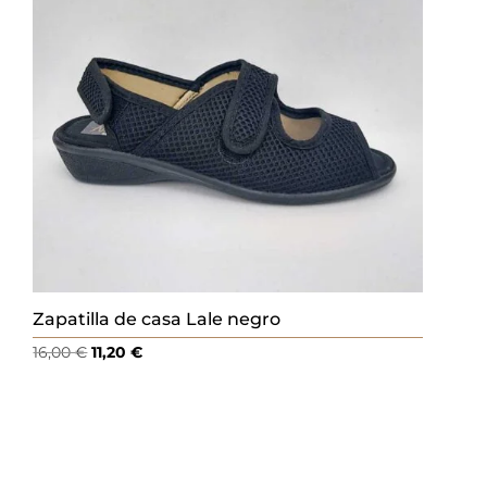
Zapatilla de casa Lale negro
El
El
16,00
€
11,20
€
precio
precio
original
actual
era:
es:
16,00 €.
11,20 €.