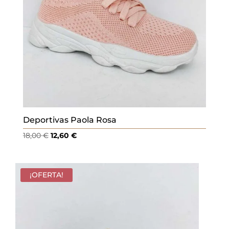
Deportivas Paola Rosa
El
El
18,00
€
12,60
€
precio
precio
original
actual
era:
es:
¡OFERTA!
18,00 €.
12,60 €.