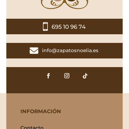

695 10 96 74

info@zapatosnoelia.es
INFORMACIÓN
Contacto