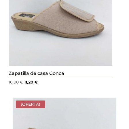
Zapatilla de casa Gonca
El
El
16,00
€
11,20
€
precio
precio
original
actual
era:
es:
¡OFERTA!
16,00 €.
11,20 €.