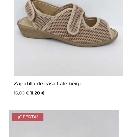
Zapatilla de casa Lale beige
El
El
16,00
€
11,20
€
precio
precio
original
actual
era:
es:
¡OFERTA!
16,00 €.
11,20 €.