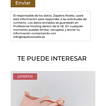
a
m
p
El responsable de los datos: Zapatos Noelia, usará
esta información para responder a las solicitudes de
o
contacto. Los datos enviados se guardarán en
Profesional Hosting dentro de la UE. En cualquier
v
momento puedes limitar, recuperar y borrar tu
a
información contactando con
info@zapatosnoelia.es
c
í
o
TE PUEDE INTERESAR
.
¡OFERTA!