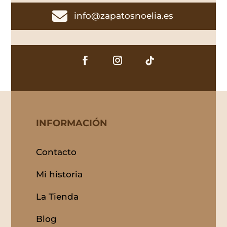

info@zapatosnoelia.es
INFORMACIÓN
Contacto
Mi historia
La Tienda
Blog