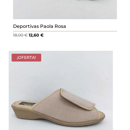
Deportivas Paola Rosa
El
El
18,00
€
12,60
€
precio
precio
original
actual
era:
es:
¡OFERTA!
18,00 €.
12,60 €.