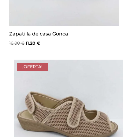
Zapatilla de casa Gonca
El
El
16,00
€
11,20
€
precio
precio
original
actual
era:
es:
¡OFERTA!
16,00 €.
11,20 €.