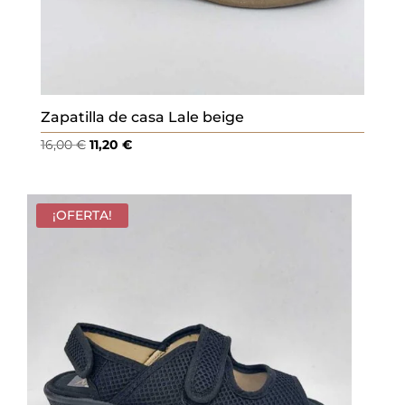
Zapatilla de casa Lale beige
El
El
16,00
€
11,20
€
precio
precio
original
actual
era:
es:
¡OFERTA!
16,00 €.
11,20 €.