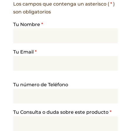
Los campos que contenga un asterisco (
*
)
son obligatorios
Tu Nombre
*
Tu Email
*
P
Tu número de Teléfono
o
r
f
a
Tu Consulta o duda sobre este producto
*
v
o