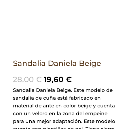
Sandalia Daniela Beige
El
El
28,00
€
19,60
€
precio
precio
Sandalia Daniela Beige. Este modelo de
original
actual
sandalia de cuña está fabricado en
era:
es:
material de ante en color beige y cuenta
28,00 €.
19,60 €.
con un velcro en la zona del empeine
para una mejor adaptación. Este modelo
cuenta con plantillas de gel. Tiene cierre