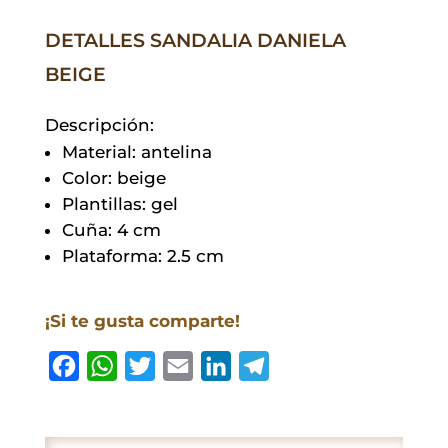
DETALLES SANDALIA DANIELA
BEIGE
Descripción:
Material: antelina
Color: beige
Plantillas: gel
Cuña: 4 cm
Plataforma: 2.5 cm
¡Si te gusta comparte!
F
W
T
E
L
T
a
h
w
m
i
e
c
a
i
a
n
l