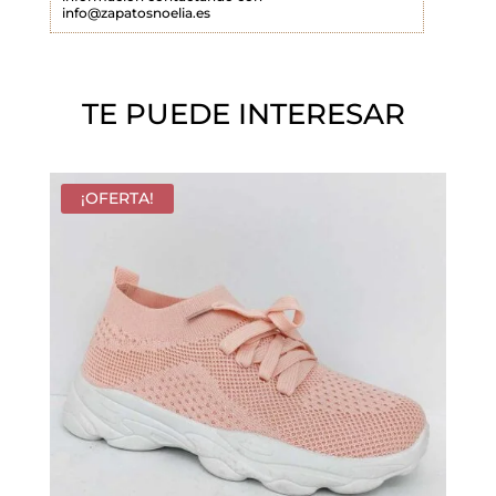
info@zapatosnoelia.es
c
í
o
TE PUEDE INTERESAR
.
¡OFERTA!