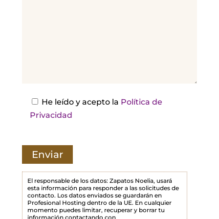
r
,
d
e
j
a
e
s
He leído y acepto la
Política de
t
Privacidad
e
c
a
m
p
El responsable de los datos: Zapatos Noelia, usará
esta información para responder a las solicitudes de
o
contacto. Los datos enviados se guardarán en
Profesional Hosting dentro de la UE. En cualquier
v
momento puedes limitar, recuperar y borrar tu
a
información contactando con