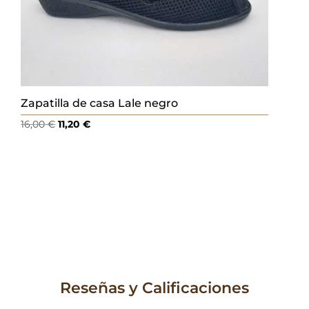
Zapatilla de casa Lale negro
El
El
16,00
€
11,20
€
precio
precio
original
actual
era:
es:
16,00 €.
11,20 €.
Reseñas y Calificaciones