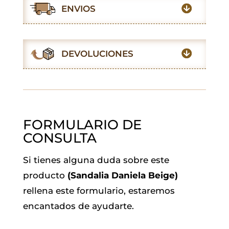
e
t
t
i
k
e
ENVIOS
b
s
t
l
e
g
o
A
e
d
r
o
p
r
I
a
DEVOLUCIONES
k
p
n
m
FORMULARIO DE
CONSULTA
Si tienes alguna duda sobre este
producto
(Sandalia Daniela Beige)
rellena este formulario, estaremos
encantados de ayudarte.