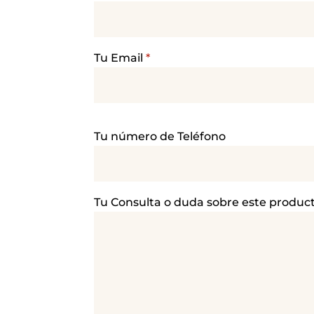
Tu Email
*
P
Tu número de Teléfono
o
r
f
a
Tu Consulta o duda sobre este produc
v
o
r
,
d
e