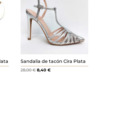
lata
Sandalia de tacón Cira Plata
El
El
28,00
€
8,40
€
precio
precio
original
actual
era:
es:
28,00 €.
8,40 €.