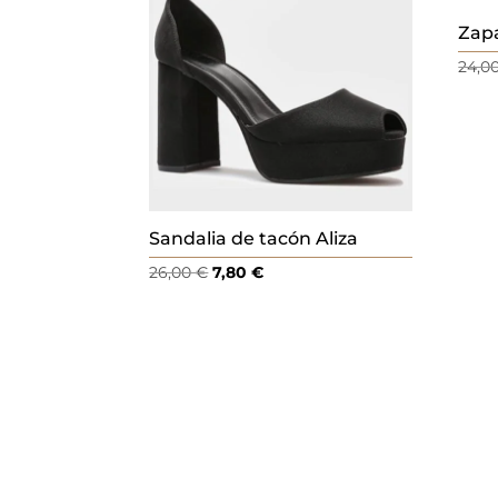
.
Zapa
24,0
Sandalia de tacón Aliza
El
El
26,00
€
7,80
€
precio
precio
original
actual
era:
es:
26,00 €.
7,80 €.