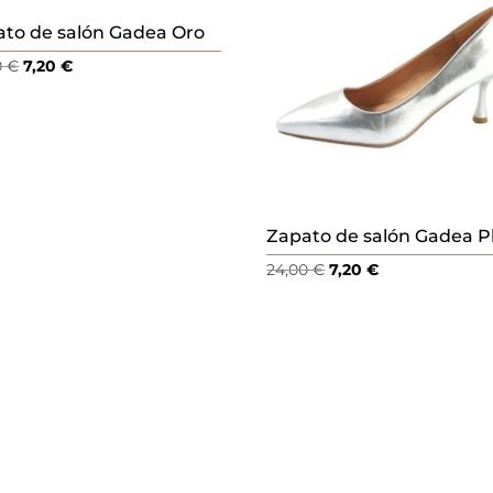
to de salón Gadea Oro
El
El
0
€
7,20
€
precio
precio
original
actual
era:
es:
24,00 €.
7,20 €.
Zapato de salón Gadea P
El
El
24,00
€
7,20
€
precio
precio
original
actual
era:
es:
24,00 €.
7,20 €.