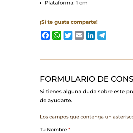
Plataforma: 1 cm
¡Si te gusta comparte!
F
W
T
E
L
T
a
h
w
m
i
e
c
a
i
a
n
l
e
t
t
i
k
e
b
s
t
l
e
g
FORMULARIO DE CONS
o
A
e
d
r
o
p
r
I
a
Si tienes alguna duda sobre este p
k
p
n
m
de ayudarte.
Los campos que contenga un asterisc
Tu Nombre
*