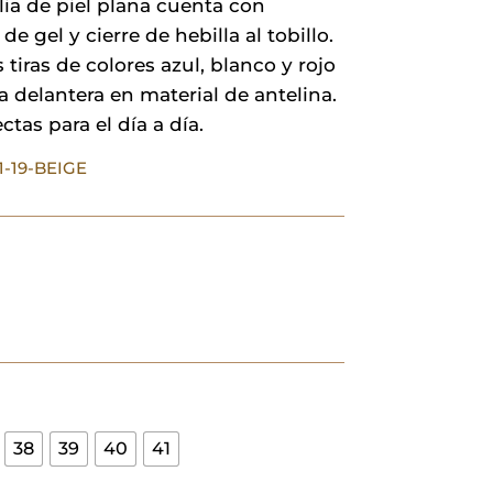
ia de piel plana cuenta con
era:
es:
 de gel y cierre de hebilla al tobillo.
34,90 €.
10,47 €.
s tiras de colores azul, blanco y rojo
a delantera en material de antelina.
ctas para el día a día.
1-19-BEIGE
38
39
40
41