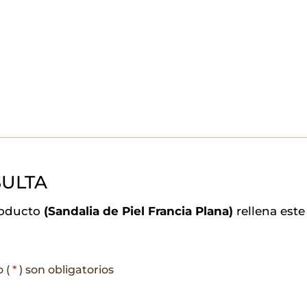
ULTA
roducto
(Sandalia de Piel Francia Plana)
rellena est
o (
*
) son obligatorios