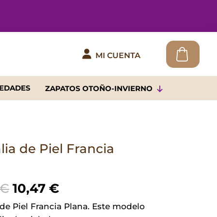

MI CUENTA
EDADES
ZAPATOS OTOÑO-INVIERNO
ia de Piel Francia
El
El
€
10,47
€
precio
precio
de Piel Francia Plana. Este modelo
original
actual