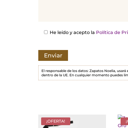
j
a
e
s
He leído y acepto la
Política de P
t
e
c
a
m
El responsable de los datos: Zapatos Noelia, usará
dentro de la UE. En cualquier momento puedes lim
p
o
v
a
c
í
¡OFERTA!
o