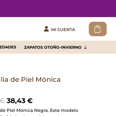

MI CUENTA
EDADES
ZAPATOS OTOÑO-INVIERNO
lia de Piel Mónica
El
El
€
38,43
€
precio
precio
 de Piel Mónica Negra. Este modelo
original
actual