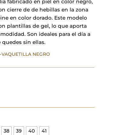
ia fabricado en piel en color negro,
era:
es:
n cierre de de hebillas en la zona
54,90 €.
38,43 €.
ine en color dorado. Este modelo
n plantillas de gel, lo que aporta
modidad. Son ideales para el día a
e quedes sin ellas.
02-VAQUETILLA NEGRO
38
39
40
41