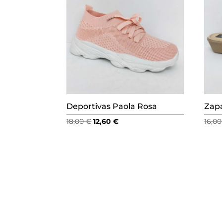
.
Deportivas Paola Rosa
Zapa
El
El
18,00
€
12,60
€
16,0
precio
precio
original
actual
era:
es:
18,00 €.
12,60 €.