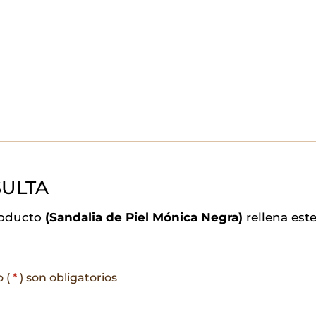
ULTA
roducto
(Sandalia de Piel Mónica Negra)
rellena est
o (
*
) son obligatorios