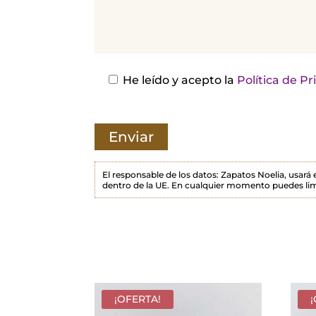
j
a
e
s
He leído y acepto la
Política de P
t
e
c
a
m
El responsable de los datos: Zapatos Noelia, usará
dentro de la UE. En cualquier momento puedes lim
p
o
v
a
c
í
¡OFERTA!
o