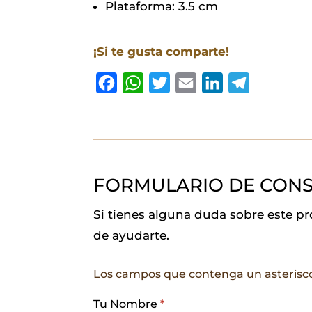
Plataforma: 3.5 cm
¡Si te gusta comparte!
F
W
T
E
L
T
a
h
w
m
i
e
c
a
i
a
n
l
e
t
t
i
k
e
b
s
t
l
e
g
FORMULARIO DE CONS
o
A
e
d
r
o
p
r
I
a
Si tienes alguna duda sobre este p
k
p
n
m
de ayudarte.
Los campos que contenga un asterisc
Tu Nombre
*