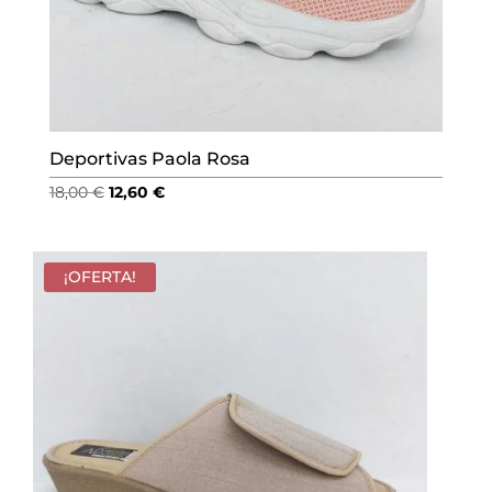
Deportivas Paola Rosa
El
El
18,00
€
12,60
€
precio
precio
original
actual
era:
es:
¡OFERTA!
18,00 €.
12,60 €.