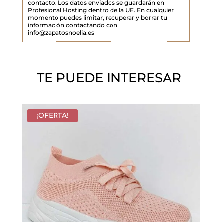
contacto. Los datos enviados se guardarán en
Profesional Hosting dentro de la UE. En cualquier
v
momento puedes limitar, recuperar y borrar tu
a
información contactando con
info@zapatosnoelia.es
c
í
o
TE PUEDE INTERESAR
.
¡OFERTA!