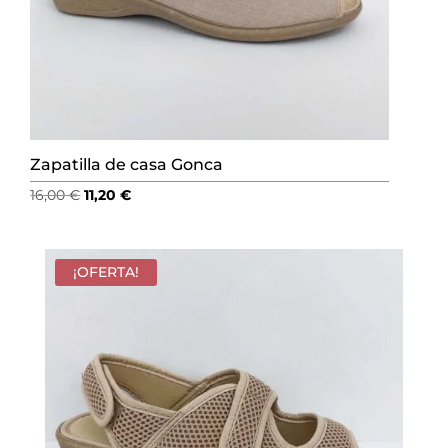
Zapatilla de casa Gonca
El
El
16,00
€
11,20
€
precio
precio
original
actual
era:
es:
¡OFERTA!
16,00 €.
11,20 €.