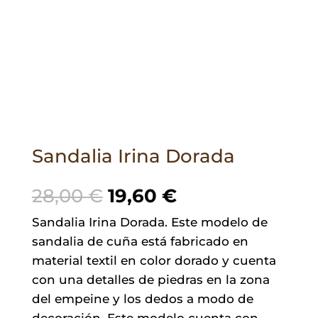
Sandalia Irina Dorada
El
El
28,00
€
19,60
€
precio
precio
Sandalia Irina Dorada. Este modelo de
original
actual
sandalia de cuña está fabricado en
era:
es:
material textil en color dorado y cuenta
28,00 €.
19,60 €.
con una detalles de piedras en la zona
del empeine y los dedos a modo de
decoración. Este modelo cuenta con