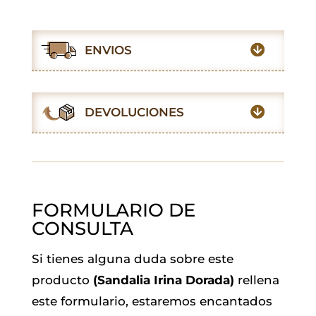
a
h
w
m
i
e
c
a
i
a
n
l
e
t
t
i
k
e
ENVIOS
b
s
t
l
e
g
o
A
e
d
r
o
p
r
I
a
DEVOLUCIONES
k
p
n
m
FORMULARIO DE
CONSULTA
Si tienes alguna duda sobre este
producto
(Sandalia Irina Dorada)
rellena
este formulario, estaremos encantados