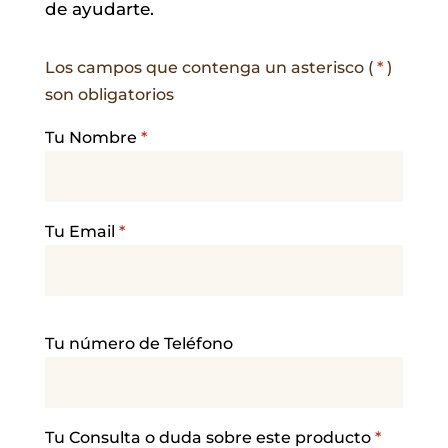
de ayudarte.
Los campos que contenga un asterisco (
*
)
son obligatorios
Tu Nombre
*
Tu Email
*
P
Tu número de Teléfono
o
r
f
a
Tu Consulta o duda sobre este producto
*