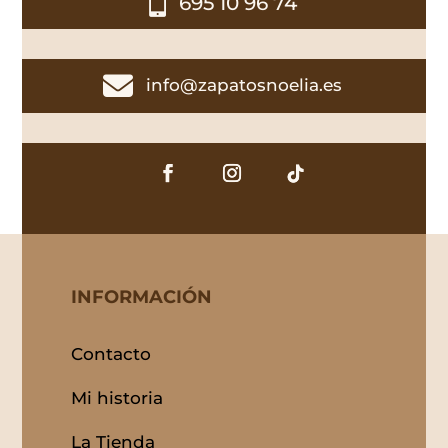

695 10 96 74

info@zapatosnoelia.es
INFORMACIÓN
Contacto
Mi historia
La Tienda