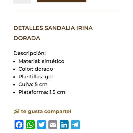
Dorada
cantidad
DETALLES SANDALIA IRINA
DORADA
Descripción:
Material: sintético
Color: dorado
Plantillas: gel
Cuña: 5 cm
Plataforma: 1.5 cm
¡Si te gusta comparte!
F
W
T
E
L
T