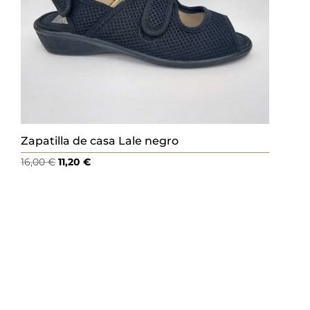
Zapatilla de casa Lale negro
El
El
16,00
€
11,20
€
precio
precio
original
actual
era:
es:
16,00 €.
11,20 €.