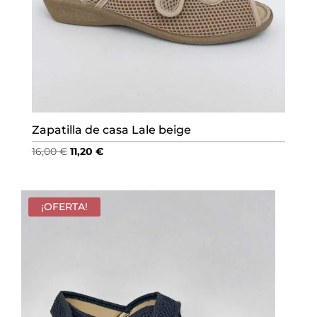
Zapatilla de casa Lale beige
El
El
16,00
€
11,20
€
precio
precio
original
actual
era:
es:
¡OFERTA!
16,00 €.
11,20 €.