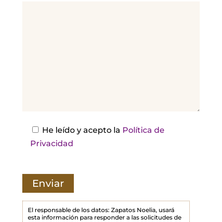
v
o
r
,
d
e
j
a
e
s
He leído y acepto la
Política de
t
Privacidad
e
c
a
m
p
El responsable de los datos: Zapatos Noelia, usará
esta información para responder a las solicitudes de
o