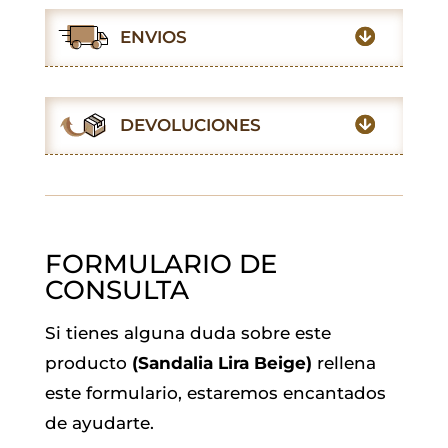
e
t
t
i
k
e
ENVIOS
b
s
t
l
e
g
o
A
e
d
r
o
p
r
I
a
DEVOLUCIONES
k
p
n
m
FORMULARIO DE
CONSULTA
Si tienes alguna duda sobre este
producto
(Sandalia Lira Beige)
rellena
este formulario, estaremos encantados
de ayudarte.