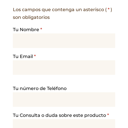
Los campos que contenga un asterisco (
*
)
son obligatorios
Tu Nombre
*
Tu Email
*
P
Tu número de Teléfono
o
r
f
a
Tu Consulta o duda sobre este producto
*
v