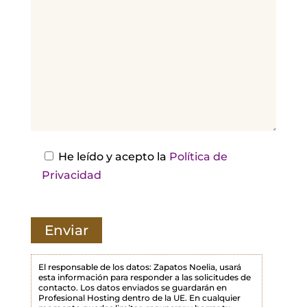
o
r
,
d
e
j
a
e
s
He leído y acepto la
Política de
t
Privacidad
e
c
a
m
p
El responsable de los datos: Zapatos Noelia, usará
esta información para responder a las solicitudes de
o
contacto. Los datos enviados se guardarán en
Profesional Hosting dentro de la UE. En cualquier
v