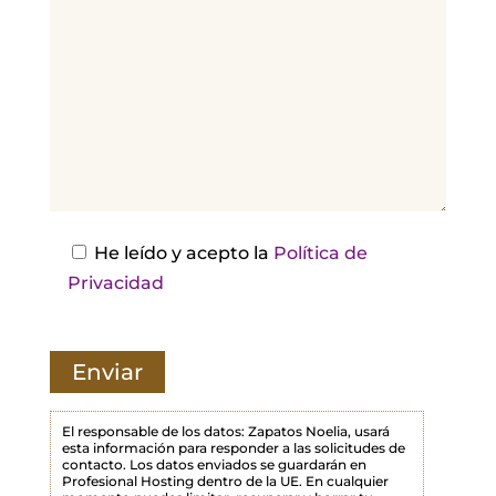
o
r
,
d
e
j
a
e
s
He leído y acepto la
Política de
t
Privacidad
e
c
a
m
p
El responsable de los datos: Zapatos Noelia, usará
esta información para responder a las solicitudes de
o
contacto. Los datos enviados se guardarán en
Profesional Hosting dentro de la UE. En cualquier
v