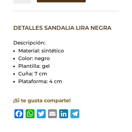
Negra
cantidad
DETALLES SANDALIA LIRA NEGRA
Descripción:
Material: sintético
Color: negro
Plantilla: gel
Cuña: 7 cm
Plataforma: 4 cm
¡Si te gusta comparte!
F
W
T
E
L
T
a
h
w
m
i
e
c
a
i
a
n
l