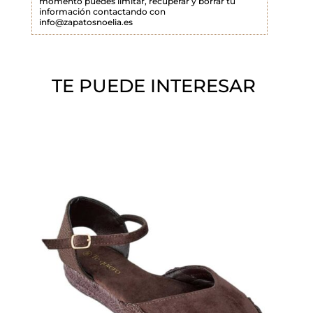
momento puedes limitar, recuperar y borrar tu
a
información contactando con
info@zapatosnoelia.es
c
í
o
TE PUEDE INTERESAR
.