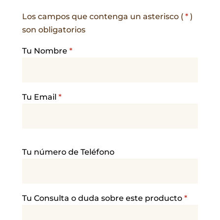
Los campos que contenga un asterisco (
*
)
son obligatorios
Tu Nombre
*
Tu Email
*
P
Tu número de Teléfono
o
r
f
a
Tu Consulta o duda sobre este producto
*
v