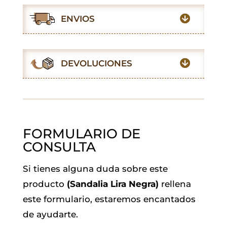
e
t
t
i
k
e
ENVIOS
b
s
t
l
e
g
o
A
e
d
r
o
p
r
I
a
DEVOLUCIONES
k
p
n
m
FORMULARIO DE
CONSULTA
Si tienes alguna duda sobre este
producto
(Sandalia Lira Negra)
rellena
este formulario, estaremos encantados
de ayudarte.