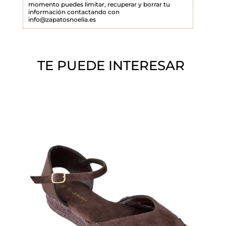
momento puedes limitar, recuperar y borrar tu
a
información contactando con
info@zapatosnoelia.es
c
í
o
TE PUEDE INTERESAR
.