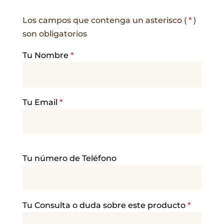
Los campos que contenga un asterisco (
*
)
son obligatorios
Tu Nombre
*
Tu Email
*
P
Tu número de Teléfono
o
r
f
a
Tu Consulta o duda sobre este producto
*
v