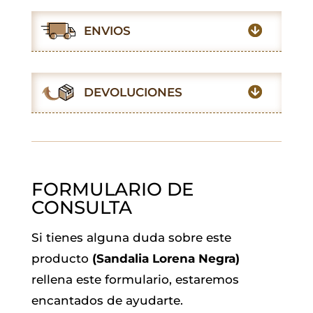
c
a
i
a
n
l
e
t
t
i
k
e
ENVIOS
b
s
t
l
e
g
o
A
e
d
r
o
p
r
I
a
DEVOLUCIONES
k
p
n
m
FORMULARIO DE
CONSULTA
Si tienes alguna duda sobre este
producto
(Sandalia Lorena Negra)
rellena este formulario, estaremos
encantados de ayudarte.