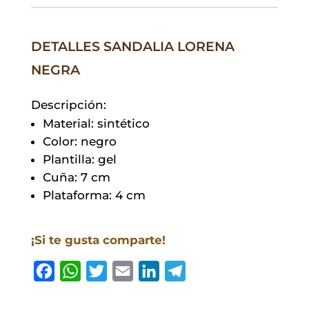
cantidad
DETALLES SANDALIA LORENA
NEGRA
Descripción:
Material: sintético
Color: negro
Plantilla: gel
Cuña: 7 cm
Plataforma: 4 cm
¡Si te gusta comparte!
F
W
T
E
L
T
a
h
w
m
i
e