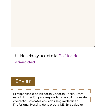
o
r
,
d
e
j
a
e
s
He leído y acepto la
Política de
t
Privacidad
e
c
a
m
p
El responsable de los datos: Zapatos Noelia, usará
esta información para responder a las solicitudes de
o
contacto. Los datos enviados se guardarán en
Profesional Hosting dentro de la UE. En cualquier
v