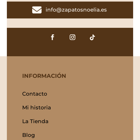

info@zapatosnoelia.es
INFORMACIÓN
Contacto
Mi historia
La Tienda
Blog