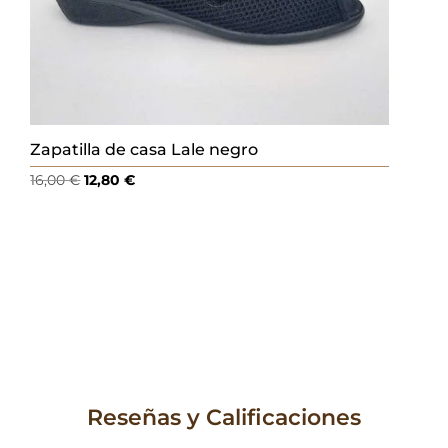
Zapatilla de casa Lale negro
El
El
16,00
€
12,80
€
precio
precio
original
actual
era:
es:
16,00 €.
12,80 €.
Reseñas y Calificaciones