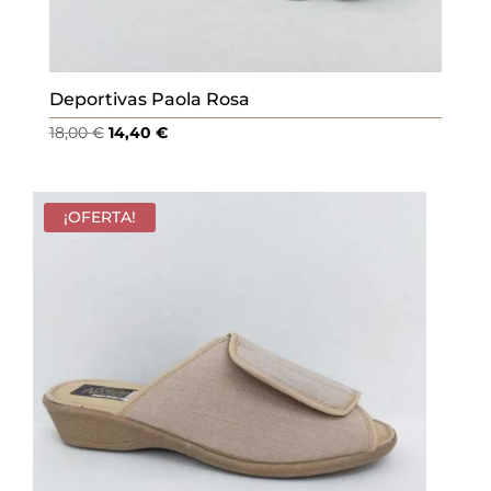
Deportivas Paola Rosa
El
El
18,00
€
14,40
€
precio
precio
original
actual
era:
es:
¡OFERTA!
18,00 €.
14,40 €.