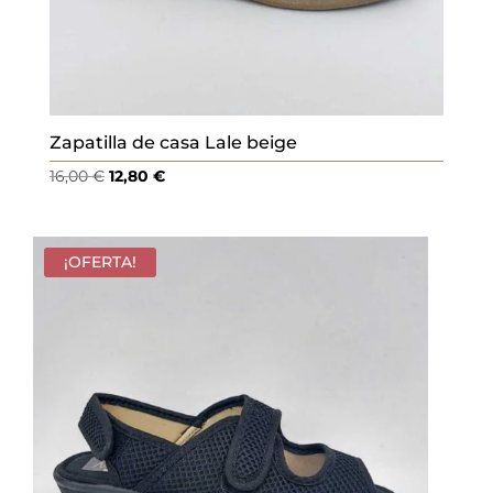
Zapatilla de casa Lale beige
El
El
16,00
€
12,80
€
precio
precio
original
actual
era:
es:
¡OFERTA!
16,00 €.
12,80 €.