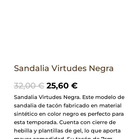
Sandalia Virtudes Negra
El
El
32,00
€
25,60
€
precio
precio
Sandalia Virtudes Negra. Este modelo de
original
actual
sandalia de tacón fabricado en material
era:
es:
sintético en color negro es perfecto para
32,00 €.
25,60 €.
esta temporada. Cuenta con cierre de
hebilla y plantillas de gel, lo que aporta
mayor comodidad. Su tacón de 7cm,