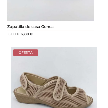
Zapatilla de casa Gonca
El
El
16,00
€
12,80
€
precio
precio
original
actual
era:
es:
¡OFERTA!
16,00 €.
12,80 €.