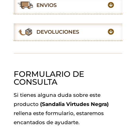
e
t
t
i
k
e
ENVIOS
b
s
t
l
e
g
o
A
e
d
r
o
p
r
I
a
DEVOLUCIONES
k
p
n
m
FORMULARIO DE
CONSULTA
Si tienes alguna duda sobre este
producto
(Sandalia Virtudes Negra)
rellena este formulario, estaremos
encantados de ayudarte.