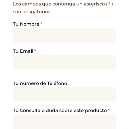
Los campos que contenga un asterisco (
*
)
son obligatorios
Tu Nombre
*
Tu Email
*
P
Tu número de Teléfono
o
r
f
a
Tu Consulta o duda sobre este producto
*
v
o