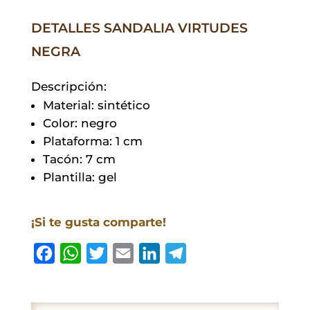
DETALLES SANDALIA VIRTUDES
NEGRA
Descripción:
Material: sintético
Color: negro
Plataforma: 1 cm
Tacón: 7 cm
Plantilla: gel
¡Si te gusta comparte!
F
W
T
E
L
T
a
h
w
m
i
e
c
a
i
a
n
l