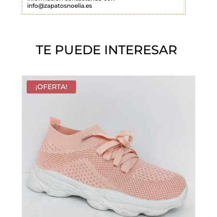
info@zapatosnoelia.es
c
í
o
TE PUEDE INTERESAR
.
¡OFERTA!