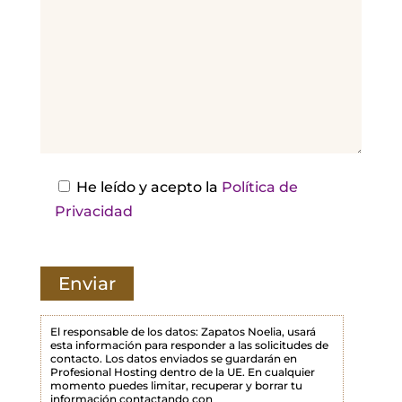
r
,
d
e
j
a
e
s
He leído y acepto la
Política de
t
Privacidad
e
c
a
m
p
El responsable de los datos: Zapatos Noelia, usará
esta información para responder a las solicitudes de
o
contacto. Los datos enviados se guardarán en
Profesional Hosting dentro de la UE. En cualquier
v
momento puedes limitar, recuperar y borrar tu
a
información contactando con