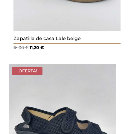
Zapatilla de casa Lale beige
El
El
16,00
€
11,20
€
precio
precio
original
actual
era:
es:
¡OFERTA!
16,00 €.
11,20 €.