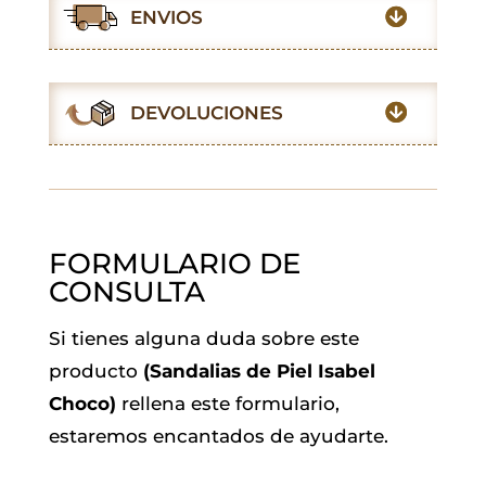
e
t
t
i
k
e
ENVIOS
b
s
t
l
e
g
o
A
e
d
r
o
p
r
I
a
DEVOLUCIONES
k
p
n
m
FORMULARIO DE
CONSULTA
Si tienes alguna duda sobre este
producto
(Sandalias de Piel Isabel
Choco)
rellena este formulario,
estaremos encantados de ayudarte.