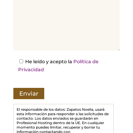
r
,
d
e
j
a
e
s
He leído y acepto la
Política de
t
Privacidad
e
c
a
m
p
El responsable de los datos: Zapatos Noelia, usará
esta información para responder a las solicitudes de
o
contacto. Los datos enviados se guardarán en
Profesional Hosting dentro de la UE. En cualquier
v
momento puedes limitar, recuperar y borrar tu
a
información contactando con