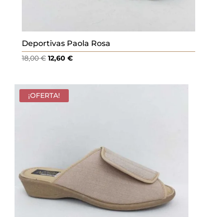
Deportivas Paola Rosa
El
El
18,00
€
12,60
€
precio
precio
original
actual
era:
es:
¡OFERTA!
18,00 €.
12,60 €.