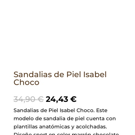
Sandalias de Piel Isabel
Choco
El
El
34,90
€
24,43
€
precio
precio
Sandalias de Piel Isabel Choco. Este
original
actual
modelo de sandalia de piel cuenta con
era:
es:
plantillas anatómicas y acolchadas.
34,90 €.
24,43 €.
Diseño sport en color marrón chocolate,