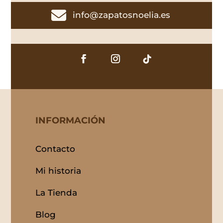

info@zapatosnoelia.es
INFORMACIÓN
Contacto
Mi historia
La Tienda
Blog