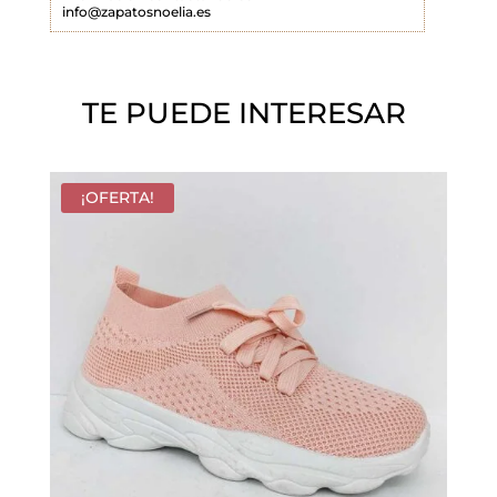
info@zapatosnoelia.es
c
í
o
TE PUEDE INTERESAR
.
¡OFERTA!