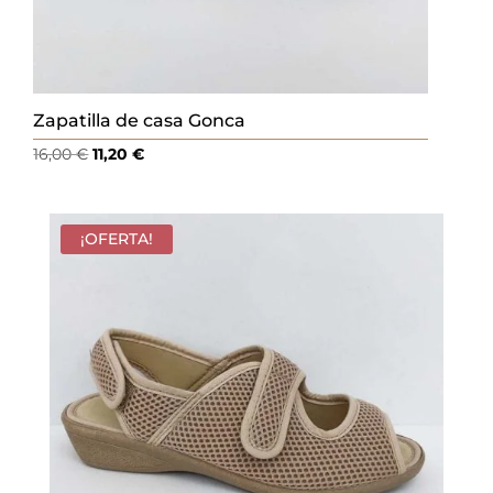
Zapatilla de casa Gonca
El
El
16,00
€
11,20
€
precio
precio
original
actual
era:
es:
¡OFERTA!
16,00 €.
11,20 €.