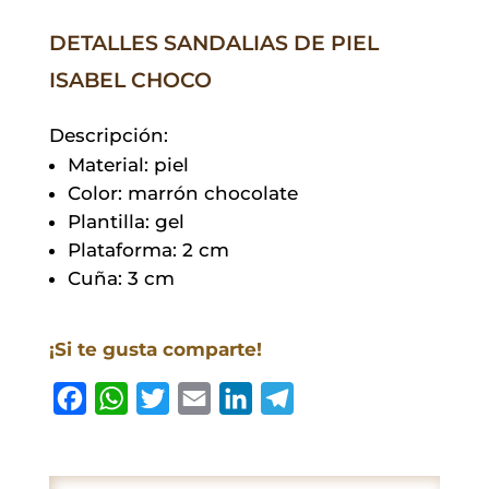
Choco
DETALLES SANDALIAS DE PIEL
cantidad
ISABEL CHOCO
Descripción:
Material: piel
Color: marrón chocolate
Plantilla: gel
Plataforma: 2 cm
Cuña: 3 cm
¡Si te gusta comparte!
F
W
T
E
L
T
a
h
w
m
i
e
c
a
i
a
n
l