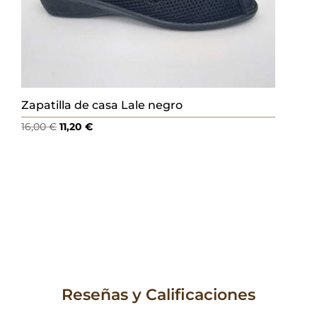
Zapatilla de casa Lale negro
El
El
16,00
€
11,20
€
precio
precio
original
actual
era:
es:
16,00 €.
11,20 €.
Reseñas y Calificaciones