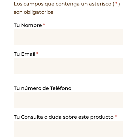
Los campos que contenga un asterisco (
*
)
son obligatorios
Tu Nombre
*
Tu Email
*
P
Tu número de Teléfono
o
r
f
a
Tu Consulta o duda sobre este producto
*
v
o