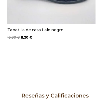
Zapatilla de casa Lale negro
El
El
16,00
€
11,20
€
precio
precio
original
actual
era:
es:
16,00 €.
11,20 €.
Reseñas y Calificaciones