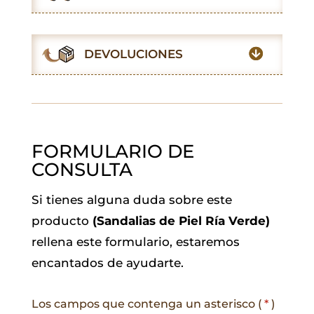
b
s
t
l
e
g
o
A
e
d
r
o
p
r
I
a
DEVOLUCIONES
k
p
n
m
FORMULARIO DE
CONSULTA
Si tienes alguna duda sobre este
producto
(Sandalias de Piel Ría Verde)
rellena este formulario, estaremos
encantados de ayudarte.
Los campos que contenga un asterisco (
*
)