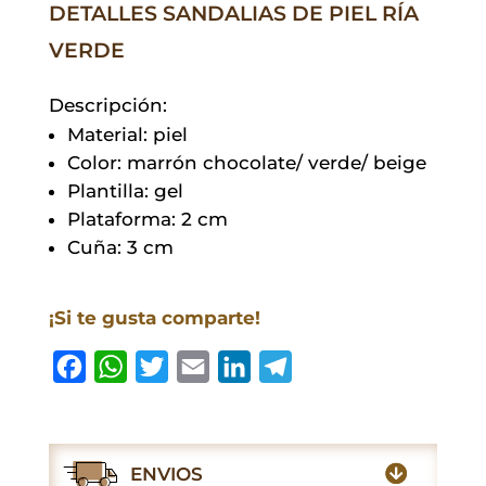
DETALLES SANDALIAS DE PIEL RÍA
cantidad
VERDE
Descripción:
Material: piel
Color: marrón chocolate/ verde/ beige
Plantilla: gel
Plataforma: 2 cm
Cuña: 3 cm
¡Si te gusta comparte!
F
W
T
E
L
T
a
h
w
m
i
e
c
a
i
a
n
l
e
t
t
i
k
e
ENVIOS