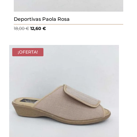
Deportivas Paola Rosa
El
El
18,00
€
12,60
€
precio
precio
original
actual
era:
es:
¡OFERTA!
18,00 €.
12,60 €.