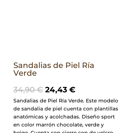
Sandalias de Piel Ría
Verde
El
El
34,90
€
24,43
€
precio
precio
Sandalias de Piel Ría Verde. Este modelo
original
actual
de sandalia de piel cuenta con plantillas
era:
es:
anatómicas y acolchadas. Diseño sport
34,90 €.
24,43 €.
en color marrón chocolate, verde y
beige. Cuenta con cierre con de velcro.