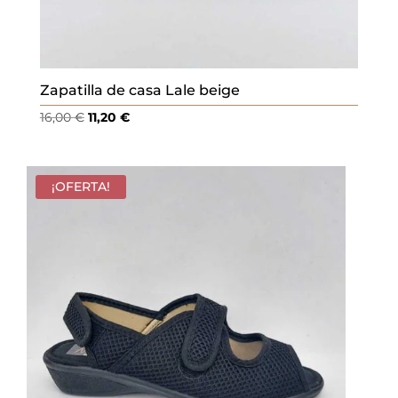
Zapatilla de casa Lale beige
El
El
16,00
€
11,20
€
precio
precio
original
actual
era:
es:
¡OFERTA!
16,00 €.
11,20 €.