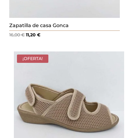
Zapatilla de casa Gonca
El
El
16,00
€
11,20
€
precio
precio
original
actual
era:
es:
¡OFERTA!
16,00 €.
11,20 €.