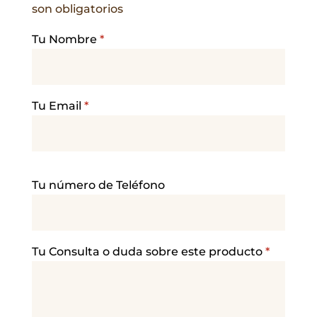
son obligatorios
Tu Nombre
*
Tu Email
*
P
Tu número de Teléfono
o
r
f
a
Tu Consulta o duda sobre este producto
*
v
o
r