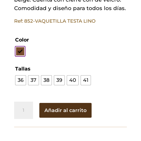
Comodidad y diseño para todos los días.
Ref: 852-VAQUETILLA TESTA LINO
Color
Tallas
36
37
38
39
40
41
Sandalias
Añadir al carrito
de
Piel
Ría
Verde