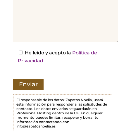
,
d
e
j
a
e
s
He leído y acepto la
Política de
t
Privacidad
e
c
a
m
p
El responsable de los datos: Zapatos Noelia, usará
esta información para responder a las solicitudes de
o
contacto. Los datos enviados se guardarán en
Profesional Hosting dentro de la UE. En cualquier
v
momento puedes limitar, recuperar y borrar tu
a
información contactando con
info@zapatosnoelia.es
c