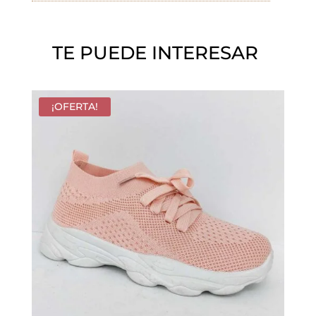
í
o
TE PUEDE INTERESAR
.
¡OFERTA!