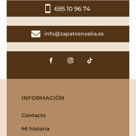

695 10 96 74

info@zapatosnoelia.es
INFORMACIÓN
Contacto
Mi historia