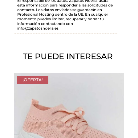
El responsable de los datos: Zapatos Noelia, usará
esta información para responder a las solicitudes de
o
contacto. Los datos enviados se guardarán en
Profesional Hosting dentro de la UE. En cualquier
v
momento puedes limitar, recuperar y borrar tu
a
información contactando con
info@zapatosnoelia.es
c
í
o
TE PUEDE INTERESAR
.
¡OFERTA!