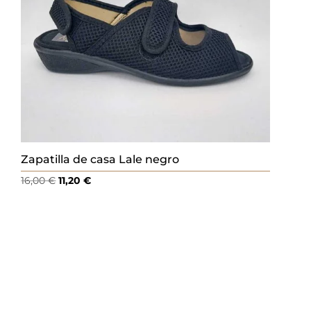
Zapatilla de casa Lale negro
El
El
16,00
€
11,20
€
precio
precio
original
actual
era:
es:
16,00 €.
11,20 €.