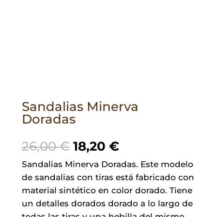
Sandalias Minerva
Doradas
El
El
26,00
€
18,20
€
precio
precio
Sandalias Minerva Doradas. Este modelo
original
actual
de sandalias con tiras está fabricado con
era:
es:
material sintético en color dorado. Tiene
26,00 €.
18,20 €.
un detalles dorados dorado a lo largo de
todas las tiras y una hebilla del mismo