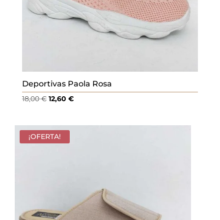
Deportivas Paola Rosa
El
El
18,00
€
12,60
€
precio
precio
original
actual
era:
es:
¡OFERTA!
18,00 €.
12,60 €.