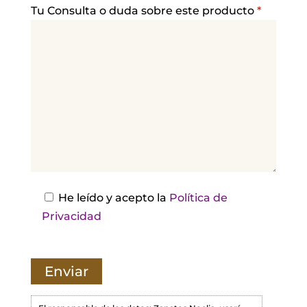
a
Tu Consulta o duda sobre este producto
*
v
o
r
,
d
e
j
a
e
s
He leído y acepto la
Política de
t
Privacidad
e
c
a
m
p