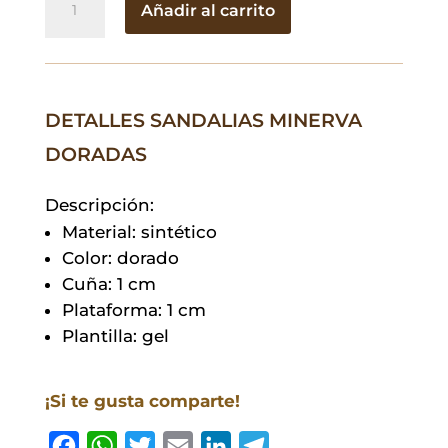
Añadir al carrito
Minerva
Doradas
cantidad
DETALLES SANDALIAS MINERVA
DORADAS
Descripción:
Material: sintético
Color: dorado
Cuña: 1 cm
Plataforma: 1 cm
Plantilla: gel
¡Si te gusta comparte!
F
W
T
E
L
T