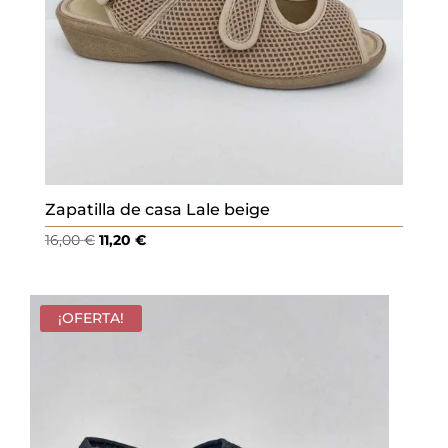
Zapatilla de casa Lale beige
El
El
16,00
€
11,20
€
precio
precio
original
actual
era:
es:
¡OFERTA!
16,00 €.
11,20 €.