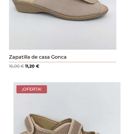
Zapatilla de casa Gonca
El
El
16,00
€
11,20
€
precio
precio
original
actual
era:
es:
¡OFERTA!
16,00 €.
11,20 €.