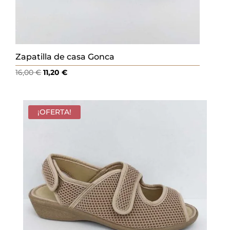
Zapatilla de casa Gonca
El
El
16,00
€
11,20
€
precio
precio
original
actual
era:
es:
¡OFERTA!
16,00 €.
11,20 €.