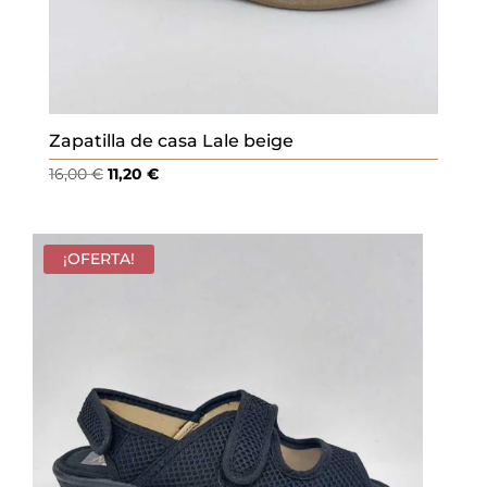
Zapatilla de casa Lale beige
El
El
16,00
€
11,20
€
precio
precio
original
actual
era:
es:
¡OFERTA!
16,00 €.
11,20 €.