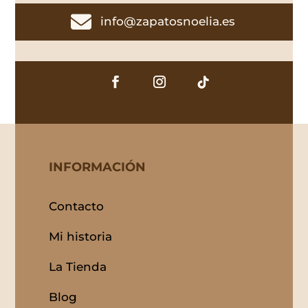

info@zapatosnoelia.es
INFORMACIÓN
Contacto
Mi historia
La Tienda
Blog