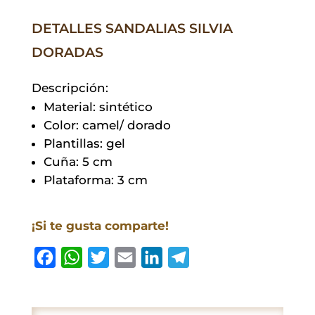
DETALLES SANDALIAS SILVIA
DORADAS
Descripción:
Material: sintético
Color: camel/ dorado
Plantillas: gel
Cuña: 5 cm
Plataforma: 3 cm
¡Si te gusta comparte!
F
W
T
E
L
T
a
h
w
m
i
e
c
a
i
a
n
l