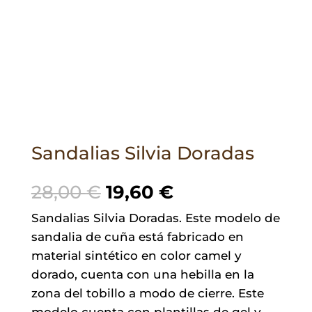
Sandalias Silvia Doradas
El
El
28,00
€
19,60
€
precio
precio
Sandalias Silvia Doradas. Este modelo de
original
actual
sandalia de cuña está fabricado en
era:
es:
material sintético en color camel y
28,00 €.
19,60 €.
dorado, cuenta con una hebilla en la
zona del tobillo a modo de cierre. Este
modelo cuenta con plantillas de gel y