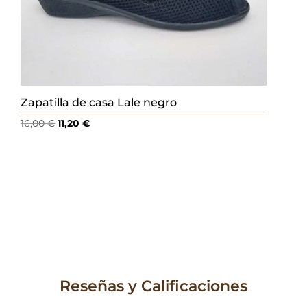
Zapatilla de casa Lale negro
El
El
16,00
€
11,20
€
precio
precio
original
actual
era:
es:
16,00 €.
11,20 €.
Reseñas y Calificaciones