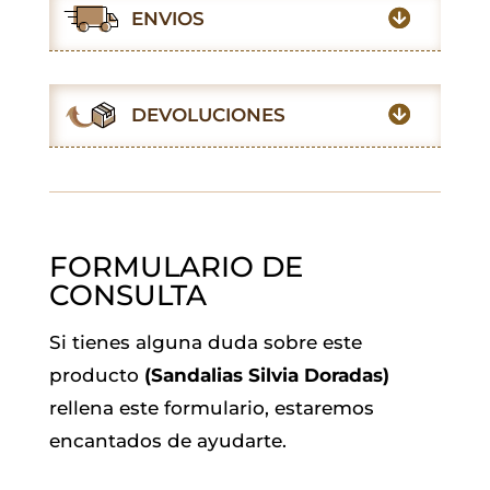
e
t
t
i
k
e
ENVIOS
b
s
t
l
e
g
o
A
e
d
r
o
p
r
I
a
DEVOLUCIONES
k
p
n
m
FORMULARIO DE
CONSULTA
Si tienes alguna duda sobre este
producto
(Sandalias Silvia Doradas)
rellena este formulario, estaremos
encantados de ayudarte.