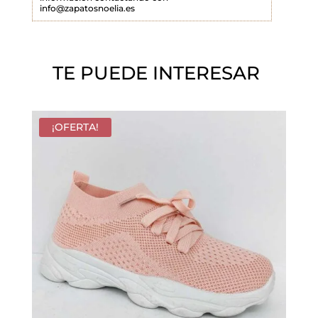
info@zapatosnoelia.es
c
í
o
TE PUEDE INTERESAR
.
¡OFERTA!