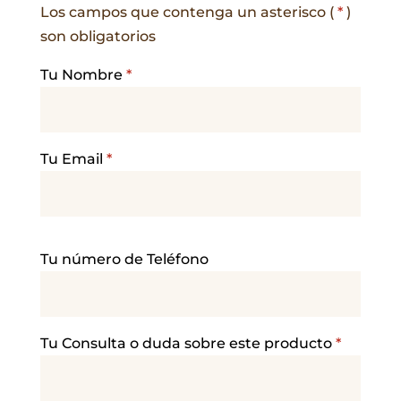
Los campos que contenga un asterisco (
*
)
son obligatorios
Tu Nombre
*
Tu Email
*
P
Tu número de Teléfono
o
r
f
a
Tu Consulta o duda sobre este producto
*
v
o