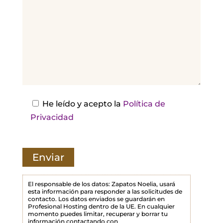
r
,
d
e
j
a
e
s
He leído y acepto la
Política de
t
Privacidad
e
c
a
m
p
El responsable de los datos: Zapatos Noelia, usará
esta información para responder a las solicitudes de
o
contacto. Los datos enviados se guardarán en
Profesional Hosting dentro de la UE. En cualquier
v
momento puedes limitar, recuperar y borrar tu
a
información contactando con