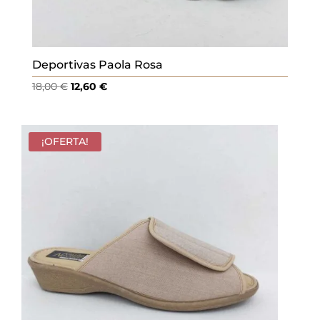
Deportivas Paola Rosa
El
El
18,00
€
12,60
€
precio
precio
original
actual
era:
es:
¡OFERTA!
18,00 €.
12,60 €.