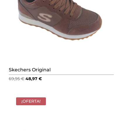
Skechers Original
El
El
69,95
€
48,97
€
precio
precio
original
actual
era:
es:
¡OFERTA!
69,95 €.
48,97 €.