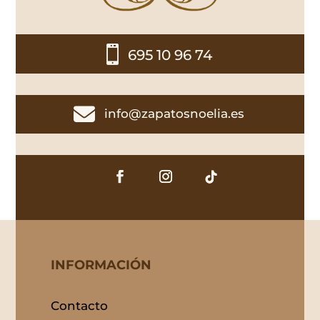

695 10 96 74

info@zapatosnoelia.es
INFORMACIÓN
Contacto