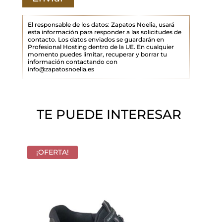
m
p
El responsable de los datos: Zapatos Noelia, usará
esta información para responder a las solicitudes de
o
contacto. Los datos enviados se guardarán en
Profesional Hosting dentro de la UE. En cualquier
v
momento puedes limitar, recuperar y borrar tu
a
información contactando con
info@zapatosnoelia.es
c
í
o
TE PUEDE INTERESAR
.
¡OFERTA!