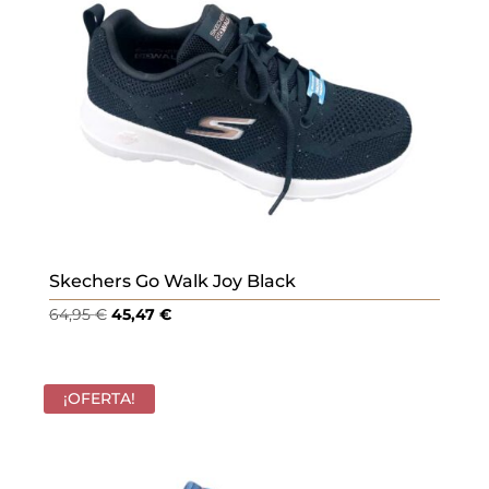
Skechers Go Walk Joy Black
El
El
64,95
€
45,47
€
precio
precio
original
actual
era:
es:
¡OFERTA!
64,95 €.
45,47 €.