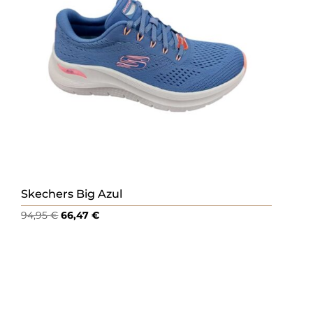
Skechers Big Azul
El
El
94,95
€
66,47
€
precio
precio
original
actual
era:
es:
94,95 €.
66,47 €.