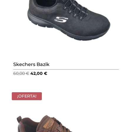
Skechers Bazik
El
El
60,00
€
42,00
€
precio
precio
original
actual
era:
es:
¡OFERTA!
60,00 €.
42,00 €.