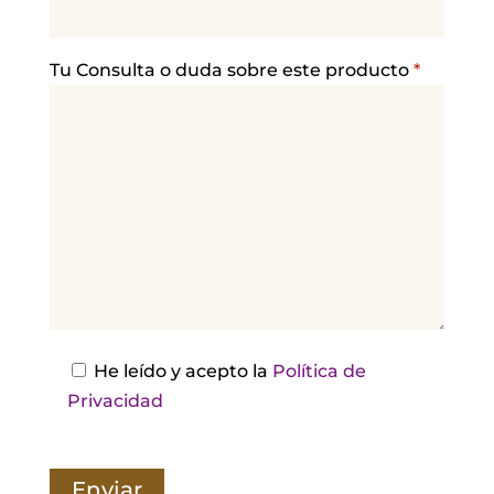
r
f
a
Tu Consulta o duda sobre este producto
*
v
o
r
,
d
e
j
a
e
s
He leído y acepto la
Política de
t
Privacidad
e
c
a