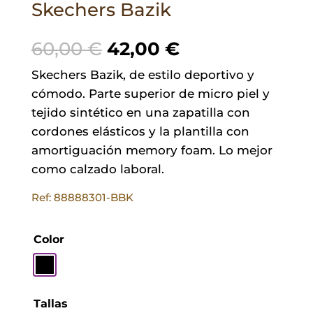
Skechers Bazik
El
El
60,00
€
42,00
€
precio
precio
Skechers Bazik, de estilo deportivo y
original
actual
cómodo. Parte superior de micro piel y
era:
es:
tejido sintético en una zapatilla con
60,00 €.
42,00 €.
cordones elásticos y la plantilla con
amortiguación memory foam. Lo mejor
como calzado laboral.
Ref: 88888301-BBK
Color
Tallas