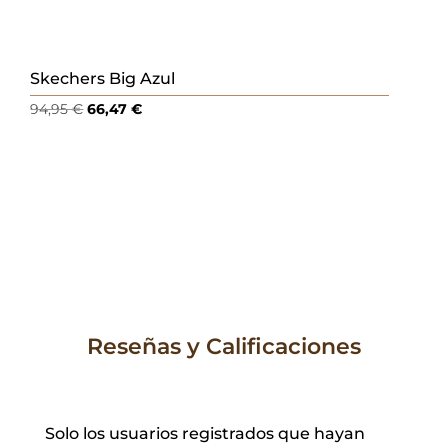
Skechers Big Azul
El
El
94,95
€
66,47
€
precio
precio
original
actual
era:
es:
94,95 €.
66,47 €.
Reseñas y Calificaciones
Solo los usuarios registrados que hayan