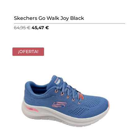
Skechers Go Walk Joy Black
El
El
64,95
€
45,47
€
precio
precio
original
actual
era:
es:
¡OFERTA!
64,95 €.
45,47 €.