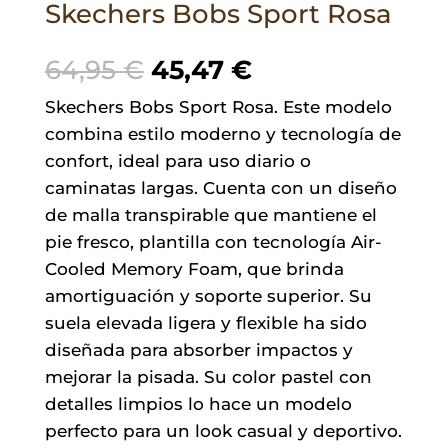
Skechers Bobs Sport Rosa
El
El
64,95
€
45,47
€
precio
precio
Skechers Bobs Sport Rosa. Este modelo
original
actual
combina estilo moderno y tecnología de
era:
es:
confort, ideal para uso diario o
64,95 €.
45,47 €.
caminatas largas. Cuenta con un diseño
de malla transpirable que mantiene el
pie fresco, plantilla con tecnología Air-
Cooled Memory Foam, que brinda
amortiguación y soporte superior. Su
suela elevada ligera y flexible ha sido
diseñada para absorber impactos y
mejorar la pisada. Su color pastel con
detalles limpios lo hace un modelo
perfecto para un look casual y deportivo.