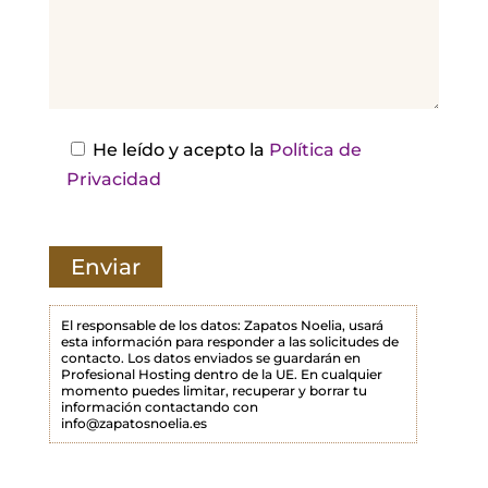
e
j
a
e
s
He leído y acepto la
Política de
t
Privacidad
e
c
a
m
p
El responsable de los datos: Zapatos Noelia, usará
esta información para responder a las solicitudes de
o
contacto. Los datos enviados se guardarán en
Profesional Hosting dentro de la UE. En cualquier
v
momento puedes limitar, recuperar y borrar tu
a
información contactando con
info@zapatosnoelia.es
c
í