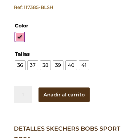
Ref: 117385-BLSH
Color
Tallas
36
37
38
39
40
41
Skechers
Añadir al carrito
Bobs
Sport
Rosa
cantidad
DETALLES SKECHERS BOBS SPORT