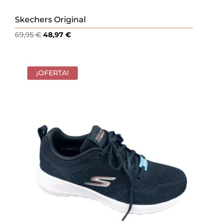
Skechers Original
El
El
69,95
€
48,97
€
precio
precio
original
actual
era:
es:
¡OFERTA!
69,95 €.
48,97 €.