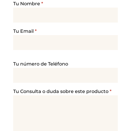
Tu Nombre
*
Tu Email
*
P
Tu número de Teléfono
o
r
f
a
Tu Consulta o duda sobre este producto
*
v
o
r
,
d