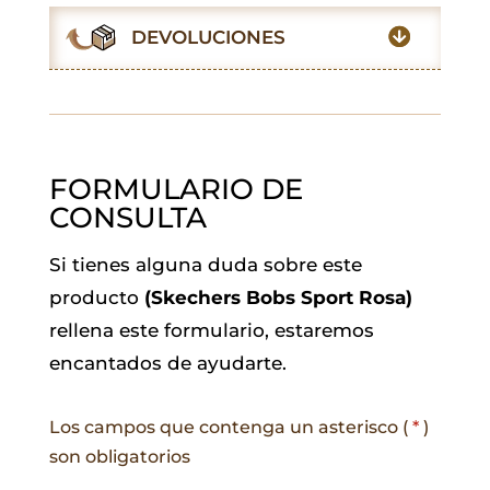
o
p
r
I
a
DEVOLUCIONES
k
p
n
m
FORMULARIO DE
CONSULTA
Si tienes alguna duda sobre este
producto
(Skechers Bobs Sport Rosa)
rellena este formulario, estaremos
encantados de ayudarte.
Los campos que contenga un asterisco (
*
)
son obligatorios