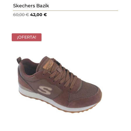
Skechers Bazik
El
El
60,00
€
42,00
€
precio
precio
original
actual
era:
es:
¡OFERTA!
60,00 €.
42,00 €.