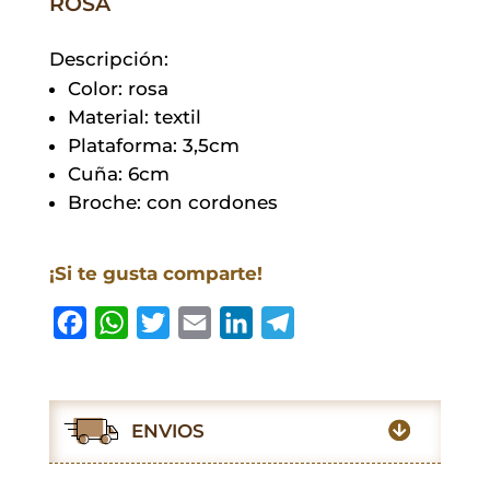
ROSA
Descripción:
Color: rosa
Material: textil
Plataforma: 3,5cm
Cuña: 6cm
Broche: con cordones
¡Si te gusta comparte!
F
W
T
E
L
T
a
h
w
m
i
e
c
a
i
a
n
l
e
t
t
i
k
e
ENVIOS
b
s
t
l
e
g
o
A
e
d
r