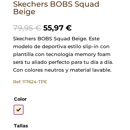
Skechers BOBS Squad
Beige
El
El
79,95
€
55,97
€
precio
precio
Skechers BOBS Squad Beige. Este
original
actual
modelo de deportiva estilo slip-in con
era:
es:
plantilla con tecnología memory foam
79,95 €.
55,97 €.
será tu aliado perfecto para tu día a día.
Con colores neutros y material lavable.
Ref: 117624-TPE
Color
Tallas