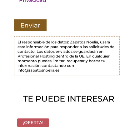
Privacidad
e
c
a
m
p
El responsable de los datos: Zapatos Noelia, usará
esta información para responder a las solicitudes de
o
contacto. Los datos enviados se guardarán en
Profesional Hosting dentro de la UE. En cualquier
v
momento puedes limitar, recuperar y borrar tu
a
información contactando con
info@zapatosnoelia.es
c
í
o
TE PUEDE INTERESAR
.
¡OFERTA!