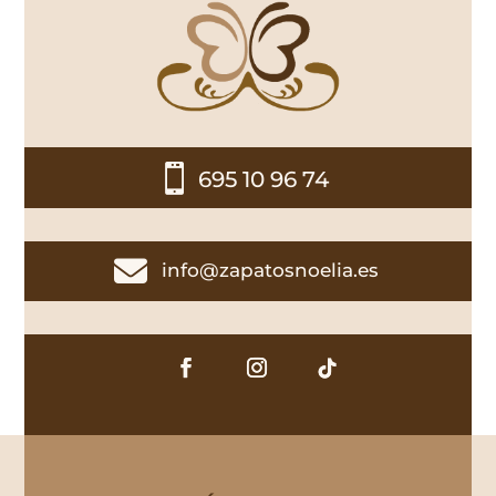

695 10 96 74

info@zapatosnoelia.es