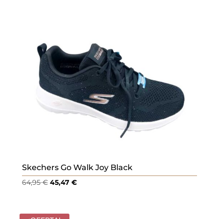
69,95 €.
48,97 €.
Skechers Go Walk Joy Black
El
El
64,95
€
45,47
€
precio
precio
original
actual