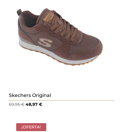
Skechers Original
El
El
69,95
€
48,97
€
precio
precio
original
actual
era:
es:
¡OFERTA!