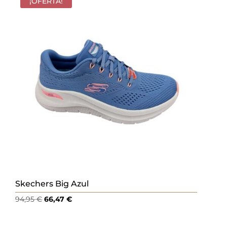
era:
es:
¡OFERTA!
64,95 €.
45,47 €.
Skechers Big Azul
El
El
94,95
€
66,47
€
precio
precio
original
actual