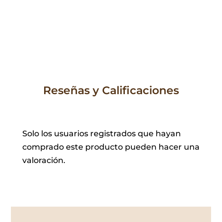
era:
es:
94,95 €.
66,47 €.
Reseñas y Calificaciones
Solo los usuarios registrados que hayan
comprado este producto pueden hacer una
valoración.