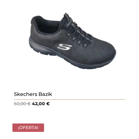
Skechers Bazik
El
El
60,00
€
42,00
€
precio
precio
original
actual
era:
es:
¡OFERTA!
60,00 €.
42,00 €.