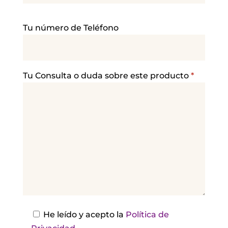
P
Tu número de Teléfono
o
r
f
a
Tu Consulta o duda sobre este producto
*
v
o
r
,
d
e
j
a
e
s
He leído y acepto la
Política de
t