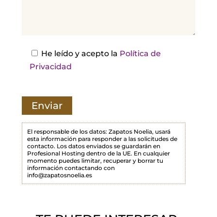
j
a
e
s
He leído y acepto la
Política de
t
Privacidad
e
c
a
m
p
El responsable de los datos: Zapatos Noelia, usará
esta información para responder a las solicitudes de
o
contacto. Los datos enviados se guardarán en
Profesional Hosting dentro de la UE. En cualquier
v
momento puedes limitar, recuperar y borrar tu
a
información contactando con
info@zapatosnoelia.es
c
í
o