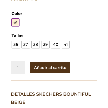
Color
Tallas
36
37
38
39
40
41
Skechers
Añadir al carrito
Bountiful
Beige
cantidad
DETALLES SKECHERS BOUNTIFUL
BEIGE