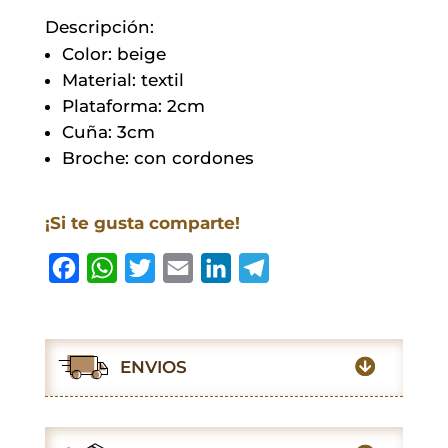
Descripción:
Color: beige
Material: textil
Plataforma: 2cm
Cuña: 3cm
Broche: con cordones
¡Si te gusta comparte!
F
W
T
E
L
T
a
h
w
m
i
e
c
a
i
a
n
l
e
t
t
i
k
e
ENVIOS
b
s
t
l
e
g
o
A
e
d
r
o
p
r
I
a