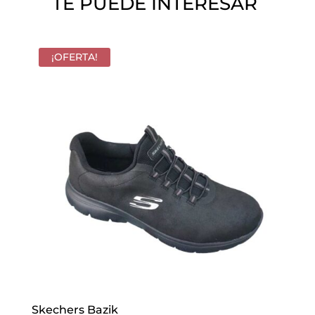
TE PUEDE INTERESAR
.
¡OFERTA!
Skechers Bazik