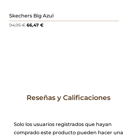
Skechers Big Azul
El
El
94,95
€
66,47
€
precio
precio
original
actual
era:
es:
94,95 €.
66,47 €.
Reseñas y Calificaciones
Solo los usuarios registrados que hayan
comprado este producto pueden hacer una