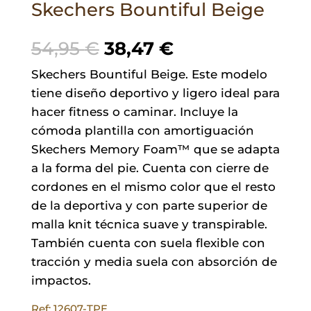
Skechers Bountiful Beige
El
El
54,95
€
38,47
€
precio
precio
Skechers Bountiful Beige. Este modelo
original
actual
tiene diseño deportivo y ligero ideal para
era:
es:
hacer fitness o caminar. Incluye la
54,95 €.
38,47 €.
cómoda plantilla con amortiguación
Skechers Memory Foam™ que se adapta
a la forma del pie. Cuenta con cierre de
cordones en el mismo color que el resto
de la deportiva y con p
arte superior de
malla knit técnica suave y transpirable.
También cuenta con suela flexible con
tracción y media suela con absorción de
impactos.
Ref: 12607-TPE