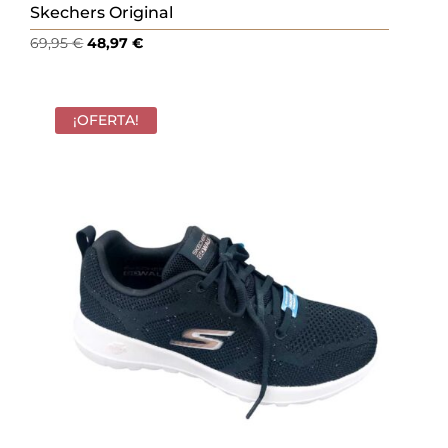
Skechers Original
El
El
69,95
€
48,97
€
precio
precio
original
actual
era:
es:
¡OFERTA!
69,95 €.
48,97 €.