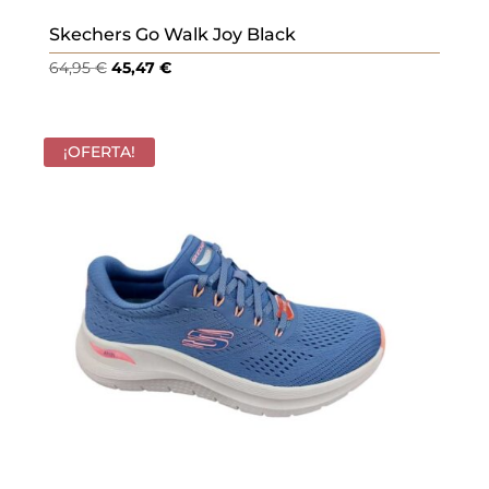
Skechers Go Walk Joy Black
El
El
64,95
€
45,47
€
precio
precio
original
actual
era:
es:
¡OFERTA!
64,95 €.
45,47 €.