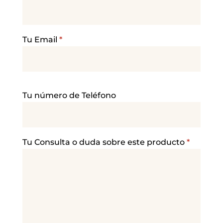
Tu Email
*
P
Tu número de Teléfono
o
r
f
a
Tu Consulta o duda sobre este producto
*
v
o
r
,
d
e