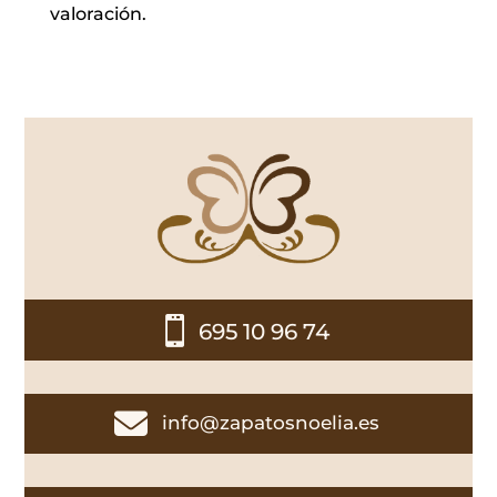
valoración.

695 10 96 74

info@zapatosnoelia.es