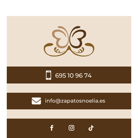

695 10 96 74

info@zapatosnoelia.es