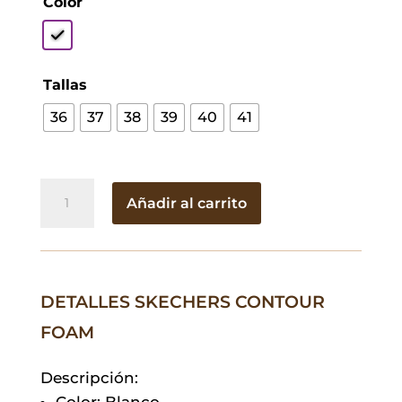
Color
Tallas
36
37
38
39
40
41
Skechers
Añadir al carrito
Contour
Foam
cantidad
DETALLES SKECHERS CONTOUR
FOAM
Descripción:
Color: Blanco