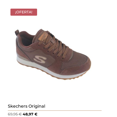
original
actual
era:
es:
¡OFERTA!
60,00 €.
42,00 €.
Skechers Original
El
El
69,95
€
48,97
€