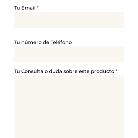
Tu Email
*
P
Tu número de Teléfono
o
r
f
a
Tu Consulta o duda sobre este producto
*
v
o
r
,
d
e
j
a