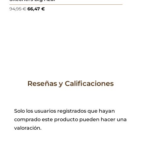
El
El
94,95
€
66,47
€
precio
precio
original
actual
era:
es:
94,95 €.
66,47 €.
Reseñas y Calificaciones
Solo los usuarios registrados que hayan
comprado este producto pueden hacer una
valoración.