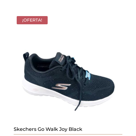
precio
precio
original
actual
era:
es:
¡OFERTA!
69,95 €.
48,97 €.
Skechers Go Walk Joy Black