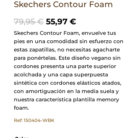
Skechers Contour Foam
El
El
79,95
€
55,97
€
precio
precio
Skechers Contour Foam, envuelve tus
original
actual
pies en una comodidad sin esfuerzo con
era:
es:
estas zapatillas, no necesitas agacharte
79,95 €.
55,97 €.
para ponértelas. Este diseño vegano sin
cordones presenta una parte superior
acolchada y una capa superpuesta
sintética con cordones elásticos atados,
con amortiguación en la media suela y
nuestra característica plantilla memory
foam.
Ref: 150404-WBK