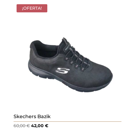
¡OFERTA!
Skechers Bazik
El
El
60,00
€
42,00
€
precio
precio