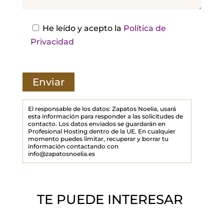
e
s
He leído y acepto la
Política de
t
Privacidad
e
c
a
m
p
El responsable de los datos: Zapatos Noelia, usará
esta información para responder a las solicitudes de
o
contacto. Los datos enviados se guardarán en
Profesional Hosting dentro de la UE. En cualquier
v
momento puedes limitar, recuperar y borrar tu
a
información contactando con
info@zapatosnoelia.es
c
í
o
TE PUEDE INTERESAR
.