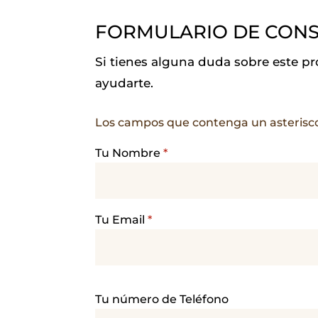
b
s
t
l
e
g
FORMULARIO DE CONS
o
A
e
d
r
o
p
r
I
a
Si tienes alguna duda sobre este p
k
p
n
m
ayudarte.
Los campos que contenga un asterisc
Tu Nombre
*
Tu Email
*
P
Tu número de Teléfono
o