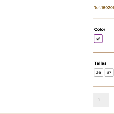
Ref: 1502
Color
Tallas
36
37
Skechers
Flex-
Lite