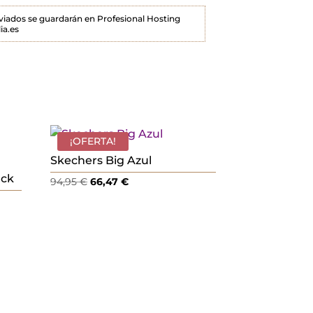
enviados se guardarán en Profesional Hosting
ia.es
¡OFERTA!
Skechers Big Azul
ack
El
El
94,95
€
66,47
€
precio
precio
original
actual
era:
es:
94,95 €.
66,47 €.