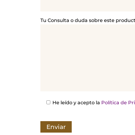
r
f
a
Tu Consulta o duda sobre este produc
v
o
r
,
d
e
j
a
e
s
He leído y acepto la
Política de P
t
e
c
a