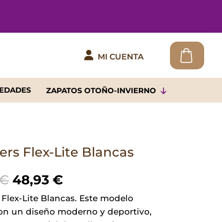

MI CUENTA
EDADES
ZAPATOS OTOÑO-INVIERNO
rs Flex-Lite Blancas
El
El
€
48,93
€
precio
precio
Flex-Lite Blancas. Este modelo
original
actual
on un diseño moderno y deportivo,
era:
es: