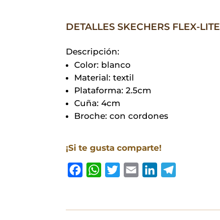
DETALLES SKECHERS FLEX-LIT
Descripción:
Color: blanco
Material: textil
Plataforma: 2.5cm
Cuña: 4cm
Broche: con cordones
¡Si te gusta comparte!
F
W
T
E
L
T
a
h
w
m
i
e
c
a
i
a
n
l
e
t
t
i
k
e