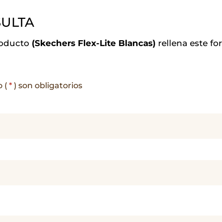
ULTA
roducto
(Skechers Flex-Lite Blancas)
rellena este f
o (
*
) son obligatorios