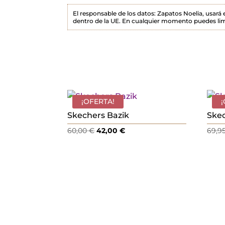
m
El responsable de los datos: Zapatos Noelia, usará
dentro de la UE. En cualquier momento puedes lim
p
o
v
a
c
í
¡OFERTA!
o
Skechers Bazik
Skec
.
El
El
60,00
€
42,00
€
69,9
precio
precio
original
actual
era:
es:
60,00 €.
42,00 €.