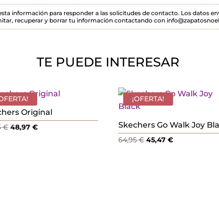
 esta información para responder a las solicitudes de contacto. Los datos 
itar, recuperar y borrar tu información contactando con info@zapatosnoel
TE PUEDE INTERESAR
¡OFERTA!
¡OFERTA!
hers Original
Skechers Go Walk Joy Bl
El
El
5
€
48,97
€
precio
precio
El
El
64,95
€
45,47
€
original
actual
precio
precio
era:
es:
original
actual
69,95 €.
48,97 €.
era:
es:
64,95 €.
45,47 €.