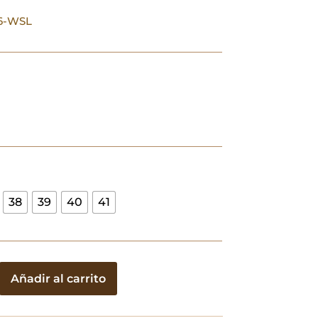
06-WSL
38
39
40
41
Añadir al carrito