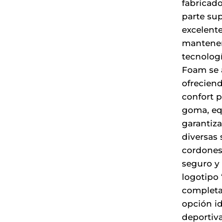
fabricado
parte su
excelente
mantener 
tecnologí
Foam se a
ofrecien
confort p
goma, eq
garantiza
diversas 
cordones
seguro y 
logotipo 
completa 
opción id
deportiva