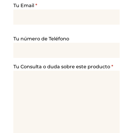
Tu Email
*
P
Tu número de Teléfono
o
r
f
a
Tu Consulta o duda sobre este producto
*
v
o
r
,
d
e
j
a