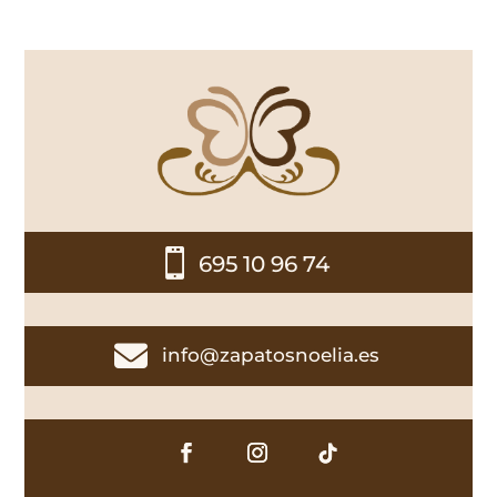

695 10 96 74

info@zapatosnoelia.es