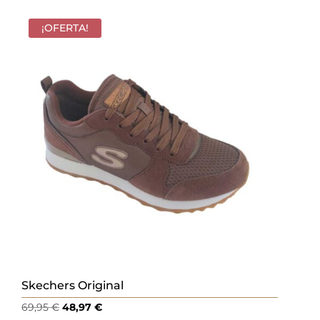
original
actual
era:
es:
¡OFERTA!
60,00 €.
42,00 €.
Skechers Original
El
El
69,95
€
48,97
€