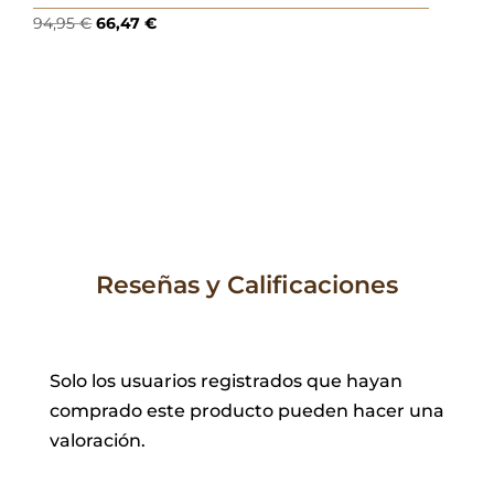
El
El
94,95
€
66,47
€
precio
precio
original
actual
era:
es:
94,95 €.
66,47 €.
Reseñas y Calificaciones
Solo los usuarios registrados que hayan
comprado este producto pueden hacer una
valoración.