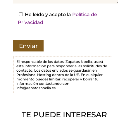
e
s
He leído y acepto la
Política de
t
Privacidad
e
c
a
m
p
El responsable de los datos: Zapatos Noelia, usará
esta información para responder a las solicitudes de
o
contacto. Los datos enviados se guardarán en
Profesional Hosting dentro de la UE. En cualquier
v
momento puedes limitar, recuperar y borrar tu
a
información contactando con
info@zapatosnoelia.es
c
í
o
TE PUEDE INTERESAR
.