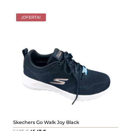
precio
precio
original
actual
era:
es:
¡OFERTA!
69,95 €.
48,97 €.
Skechers Go Walk Joy Black