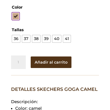
Color
Tallas
36
37
38
39
40
41
Skechers
Añadir al carrito
GoGa
Camel
cantidad
DETALLES SKECHERS GOGA CAMEL
Descripción:
Color: camel