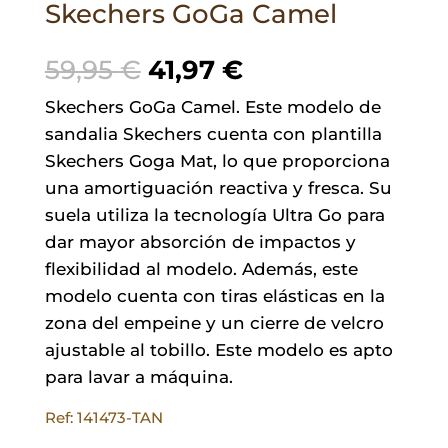
Skechers GoGa Camel
El
El
59,95
€
41,97
€
precio
precio
Skechers GoGa Camel. Este modelo de
original
actual
sandalia Skechers cuenta con plantilla
era:
es:
Skechers Goga Mat, lo que proporciona
59,95 €.
41,97 €.
una amortiguación reactiva y fresca. Su
suela utiliza la tecnología Ultra Go para
dar mayor absorción de impactos y
flexibilidad al modelo. Además, este
modelo cuenta con tiras elásticas en la
zona del empeine y un cierre de velcro
ajustable al tobillo. Este modelo es apto
para lavar a máquina.
Ref: 141473-TAN