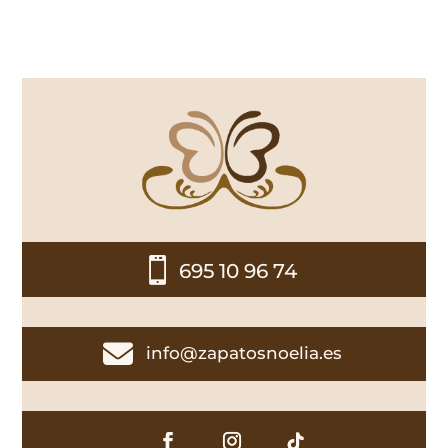

695 10 96 74

info@zapatosnoelia.es