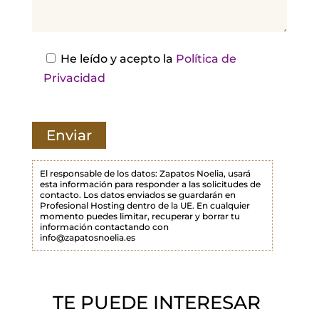
a
e
s
He leído y acepto la
Política de
t
Privacidad
e
c
a
m
p
El responsable de los datos: Zapatos Noelia, usará
esta información para responder a las solicitudes de
o
contacto. Los datos enviados se guardarán en
Profesional Hosting dentro de la UE. En cualquier
v
momento puedes limitar, recuperar y borrar tu
a
información contactando con
info@zapatosnoelia.es
c
í
o
TE PUEDE INTERESAR
.