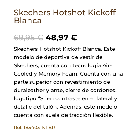
Skechers Hotshot Kickoff
Blanca
El
El
69,95
€
48,97
€
precio
precio
Skechers Hotshot Kickoff Blanca. Este
original
actual
modelo de deportiva de vestir de
era:
es:
Skechers, cuenta con tecnología Air-
69,95 €.
48,97 €.
Cooled y Memory Foam. Cuenta con una
parte superior con revestimiento de
duraleather y ante, cierre de cordones,
logotipo “S” en contraste en el lateral y
detalle del talón. Además, este modelo
cuenta con suela de tracción flexible.
Ref: 185405-NTBR