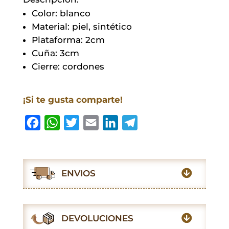
Color: blanco
Material: piel, sintético
Plataforma: 2cm
Cuña: 3cm
Cierre: cordones
¡Si te gusta comparte!
F
W
T
E
L
T
a
h
w
m
i
e
c
a
i
a
n
l
e
t
t
i
k
e
ENVIOS
b
s
t
l
e
g
o
A
e
d
r
o
p
r
I
a
DEVOLUCIONES