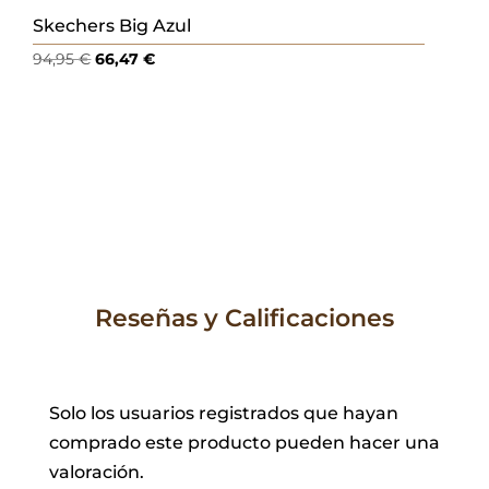
Skechers Big Azul
El
El
94,95
€
66,47
€
precio
precio
original
actual
era:
es:
94,95 €.
66,47 €.
Reseñas y Calificaciones
Solo los usuarios registrados que hayan
comprado este producto pueden hacer una
valoración.