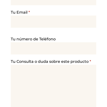
Tu Email
*
P
Tu número de Teléfono
o
r
f
a
Tu Consulta o duda sobre este producto
*
v
o
r
,
d
e
j