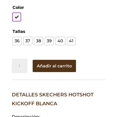
Color
Tallas
36
37
38
39
40
41
Skechers
Añadir al carrito
Hotshot
Kickoff
Blanca
cantidad
DETALLES SKECHERS HOTSHOT
KICKOFF BLANCA
Descripción: