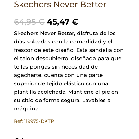
Skechers Never Better
El
El
64,95
€
45,47
€
precio
precio
Skechers Never Better, disfruta de los
original
actual
días soleados con la comodidad y el
era:
es:
frescor de este diseño. Esta sandalia con
64,95 €.
45,47 €.
el talón descubierto, diseñada para que
te las pongas sin necesidad de
agacharte, cuenta con una parte
superior de tejido elástico con una
plantilla acolchada. Mantiene el pie en
su sitio de forma segura. Lavables a
máquina.
Ref: 119975-DKTP