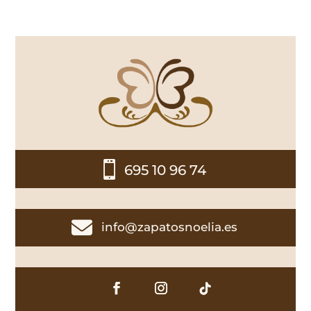

695 10 96 74

info@zapatosnoelia.es