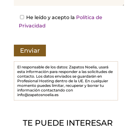
e
s
He leído y acepto la
Política de
t
Privacidad
e
c
a
m
p
El responsable de los datos: Zapatos Noelia, usará
esta información para responder a las solicitudes de
o
contacto. Los datos enviados se guardarán en
Profesional Hosting dentro de la UE. En cualquier
v
momento puedes limitar, recuperar y borrar tu
a
información contactando con
info@zapatosnoelia.es
c
í
o
TE PUEDE INTERESAR
.