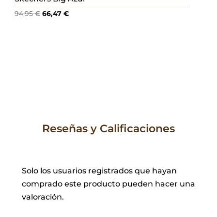
El
El
94,95
€
66,47
€
precio
precio
original
actual
era:
es:
94,95 €.
66,47 €.
Reseñas y Calificaciones
Solo los usuarios registrados que hayan
comprado este producto pueden hacer una
valoración.