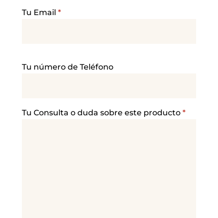
Tu Email
*
P
Tu número de Teléfono
o
r
f
a
Tu Consulta o duda sobre este producto
*
v
o
r
,
d
e
j
a