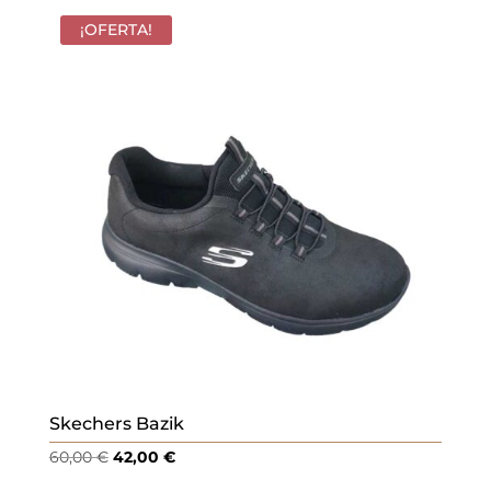
¡OFERTA!
Skechers Bazik
El
El
60,00
€
42,00
€
precio
precio