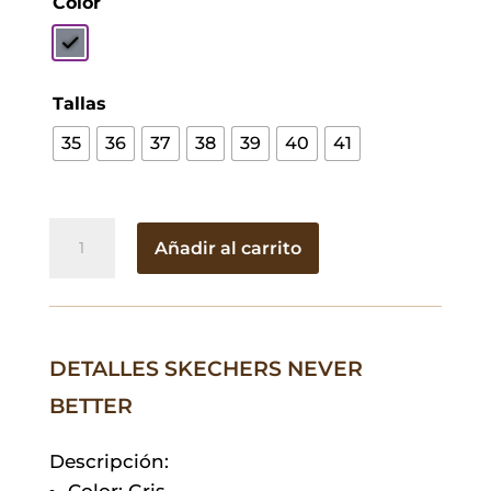
Color
Tallas
35
36
37
38
39
40
41
Skechers
Añadir al carrito
Never
Better
cantidad
DETALLES SKECHERS NEVER
BETTER
Descripción:
Color: Gris