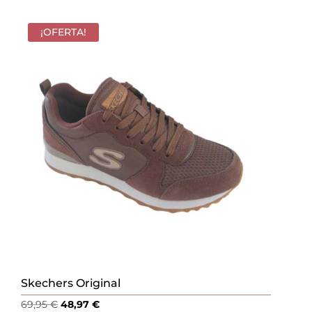
original
actual
era:
es:
¡OFERTA!
60,00 €.
42,00 €.
Skechers Original
El
El
69,95
€
48,97
€