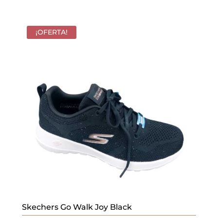
precio
precio
original
actual
era:
es:
¡OFERTA!
69,95 €.
48,97 €.
Skechers Go Walk Joy Black