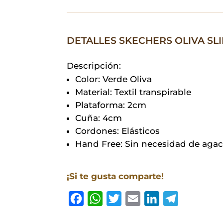
DETALLES SKECHERS OLIVA SLI
Descripción:
Color: Verde Oliva
Material: Textil transpirable
Plataforma: 2cm
Cuña: 4cm
Cordones: Elásticos
Hand Free: Sin necesidad de aga
¡Si te gusta comparte!
F
W
T
E
L
T
a
h
w
m
i
e