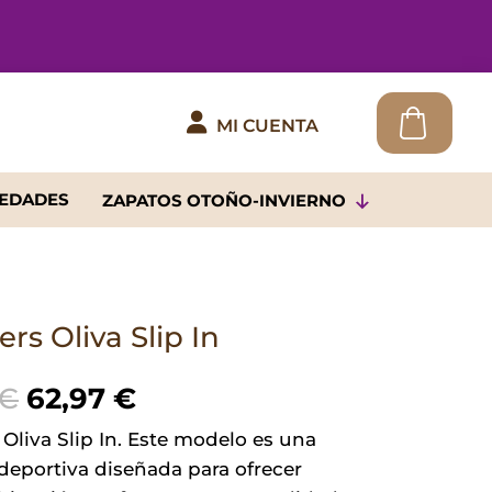

MI CUENTA
EDADES
ZAPATOS OTOÑO-INVIERNO
rs Oliva Slip In
El
El
€
62,97
€
precio
precio
Oliva Slip In. Este modelo es una
original
actual
 deportiva diseñada para ofrecer
era:
es: