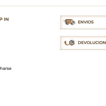
Slip
In
cantidad
P IN
ENVIOS
DEVOLUCION
charse