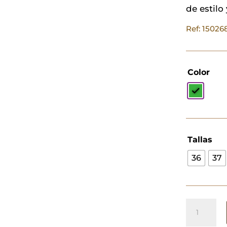
de estilo 
Ref: 1502
Color
Tallas
36
37
Skechers
Oliva