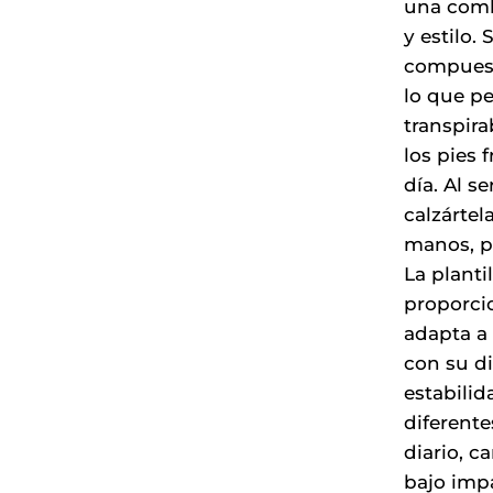
una comb
y estilo.
compuesto
lo que pe
transpir
los pies 
día. Al s
calzártel
manos, po
La plant
proporci
adapta a 
con su di
estabilid
diferente
diario, c
bajo imp