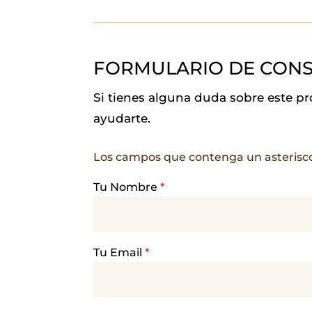
c
a
i
a
n
l
e
t
t
i
k
e
b
s
t
l
e
g
FORMULARIO DE CONS
o
A
e
d
r
o
p
r
I
a
Si tienes alguna duda sobre este p
k
p
n
m
ayudarte.
Los campos que contenga un asterisc
Tu Nombre
*
Tu Email
*