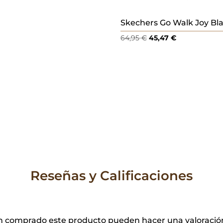
Skechers Go Walk Joy Bl
El
El
64,95
€
45,47
€
precio
precio
original
actual
era:
es:
64,95 €.
45,47 €.
Reseñas y Calificaciones
yan comprado este producto pueden hacer una valoració