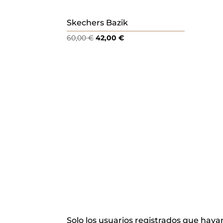
Skechers Bazik
El
El
60,00
€
42,00
€
precio
precio
original
actual
era:
es:
60,00 €.
42,00 €.
Solo los usuarios registrados que ha